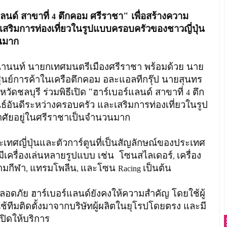
นด์ สาขาที่
ตึกคอม ศรีราชา" เพื่อสร้างความ
4
ะเสริมการท่องเที่ยวในรูปแบบครอบครัวของชาวญี่ปุ่น
วนมาก
นานนท์ นายกเทศมนตรีเมืองศรีราชา พร้อมด้วย นาย
ย์การค้าในเครือตึกคอม อละแอลทีกรุ๊ป นายสุนทร
ดชลบุรี ร่วมพิธีเปิด "ฮาร์เบอร์แลนด์ สาขาที่
ตึก
4
ธ์อันดีระหว่างครอบครัว และเสริมการท่องเที่ยวในรูป
อาศัยอยู่ในศรีราชาเป็นจำนวนมาก
ทศญี่ปุ่นและตัวการ์ตูนที่เป็นสัญลักษณ์ของประเทศ
มีเครื่องเล่นหลายรูปแบบ เช่น โซนสไลเดอร์
เครื่อง
,
ามกีฬา
แทรมโพลีน
และโซน
เป็นต้น
,
,
Racing
ภัย ฮาร์เบอร์แลนด์ยังคงให้ความสำคัญ โดยใช้ผู้
ช้ทีมติดตั้งมาจากบริษัทผู้ผลิตในยุโรปโดยตรง และมี
ิดให้บริการ