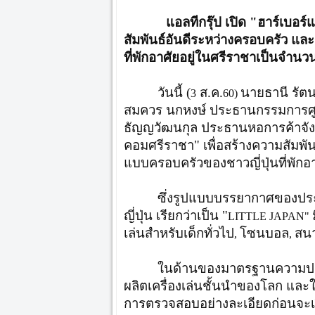
แอลทีกรุ๊ป เปิด "ฮาร์เบอร์แล
สัมพันธ์อันดีระหว่างครอบครัว แล
ที่พักอาศัยอยู่ในศรีราชาเป็นจำน
วันนี้ (
ส.ค.
นายธานี รัต
3
60)
สมควร นกหงษ์ ประธานกรรมการศูน
ธัญญวัฒนกุล ประธานหอการค้าจังหวั
คอมศรีราชา" เพื่อสร้างความสัมพัน
แบบครอบครัวของชาวญี่ปุ่นที่พัก
ซึ่งรูปแบบบรรยากาศของประเ
ญี่ปุ่น เรียกว่าเป็น "
LITTLE JAPAN"
เล่นสำหรับเด็กทั่วไป
โซนบอล
สน
,
,
ในด้านของมาตรฐานความปลอด
ผลิตเครื่องเล่นชั้นนำของโลก และใ
การตรวจสอบอย่างละเอียดก่อนจะเป