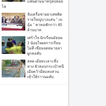
แฟนตามมาทรุดปล่อย
โฮ
จับเครือข่ายยาเสพติด
รายใหญ่บางแสน " เจ-
อุ้ม " คาหอพักกว่า 40
ล้านบาท
เศร้าใจ นักเรียนมัธยม
1 น้อยใจผลการเรียน
ไม่ดี เขียนจดหมายลา
ผูกคอดับ
สลด เมียทะเลาะหึง
หวง ผัวหอบกระเป๋าหนี
เมียคว้ามีดแทงสวน
เข้าใต้ราวนมดับ