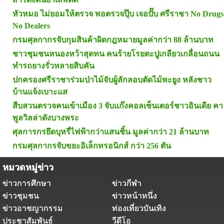
หัวหมอ ไม่ยอมให้ตรวจ พอตรวจปุ๊บ เจอปั๊บ ศรีราชา No Drugs
No Dealers
กรมศุลกากรจับกุมสินค้าผิดกฎหมายมูลค่ากว่า 88 ล้านบาท
ชาวชุมชนหนองหว้าสุดทน คนร้ายโรยตะปูเกลียวเกลื่อนถนน
ทำรถยางรั่วหลายสิบคัน
ปกครองศรีราชาร่วมป่าไม้จับผู้ลักลอบตัดไม้พะยูง หลังชาว
บ้านแจ้งเบาะแส
สืบสวนตรวจคนเข้าเมือง 3 จับแก๊งคอลเซ็นเตอร์ชาวอินเดีย คา
พูลวิลล่าดังบางพระ
ศุลการกรยึดบุหรี่ไฟฟ้ากว่าแสนชิ้น มูลค่ากว่า 21 ล้านบาท
กรมศุลกากรจับขยะอิเล็กทรอนิกส์ กว่า 256 ตัน
หมวดหมู่ข่าว
ข่าวการศึกษา
ข่าวกีฬา
ข่าวชุมชน
ข่าวหน้าหนึ่ง
ข่าวอาชญากรรม
ท่องเที่ยวบันเทิง
ประชาสัมพันธ์
วีดีโอ