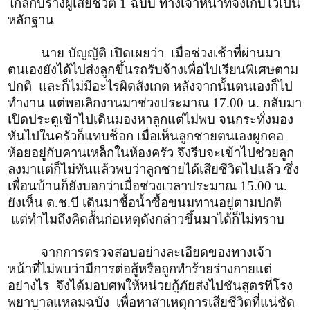
ใกล้กับร่างผู้เสียชีวิต 1 ฉบับ ทางเจ้าหน้าที่จึงเก็บไว้เป็น
หลักฐาน
นาย บัญญัติ เปิดเผยว่า เมื่อช่วงเช้าที่ผ่านมา
ตนเองยังได้ไปส่งลูกขึ้นรถรับจ้างเพื่อไปเรียนพิเศษตาม
ปกติ และก็ไม่มีอะไรผิดสังเกต หลังจากนั้นตนเองก็ไป
ทำงาน แต่พอเลิกงานมาช่วงประมาณ 17.00 น. กลับมา
เปิดประตูเข้าไปเดินมองหาลูกแต่ไม่พบ จนกระทั่งมอง
หันไปในครัวก็แทบช็อก เมื่อเห็นลูกชายตนเองผูกคอ
ห้อยอยู่กับคานเหล็กในห้องครัว จึงรีบจะเข้าไปช่วยลูก
ลงมาแต่ก็ไม่ทันแล้วพบว่าลูกชายได้เสียชีวิตไปแล้ว ซึ่ง
เพื่อนบ้านก็ยังบอกว่าเมื่อช่วงเวลาประมาณ 15.00 น.
ยังเห็น ด.ช.บี เดินมาซื้อน้ำซื้อขนมทานอยู่ตามปกติ
แต่ทำไมถึงคิดสั้นก่อเหตุดังกล่าวขึ้นมาได้ก็ไม่ทราบ
จากการตรวจสอบอย่างละเอียดของทางเจ้า
หน้าที่ไม่พบว่ามีการต่อสู้หรือถูกทำร้ายร่างกายแต่
อย่างไร จึงได้มอบศพให้หน่วยกู้ภัยส่งไปชันสูตรที่โรง
พยาบาลแหลมฉบัง เพื่อหาสาเหตุการเสียชีวิตที่แน่ชัด