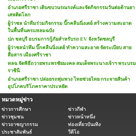
อำเภอศรีราชา เดินขบวนรณรงค์และจัดกิจกรรมวันต่อต้านยา
เสพติดโลก
ผู้ว่าชล นำทีมร่วมกิจกรรม บิ๊กคลีนนิ่งเดย์ สร้างความสะอาด
ในพื้นที่นครแหลมฉบัง
ปภ ชลบุรี อบรมการกู้ภัยสำหรับรถ EV จังหวัดชลบุรี
ผู้ว่าชลนำทีม บิ๊กคลีนนิ่งเดย์ ทำความสะอาด จัดระเบียบ สาย
สื่อสาร เมืองศรีราชา
ทลฉ จัดพิธีถวายพระพรชัยมงคล สมเด็จพระนางเจ้าฯ พระบรม
ราชินี
อำเภอศรีราชา ปล่อยรถพุ่มพวง ไทยช่วยไทย กระจายสินค้า
อุปโภคบริโภคราคาประหยัด
หมวดหมู่ข่าว
ข่าวการศึกษา
ข่าวกีฬา
ข่าวชุมชน
ข่าวหน้าหนึ่ง
ข่าวอาชญากรรม
ท่องเที่ยวบันเทิง
ประชาสัมพันธ์
วีดีโอ