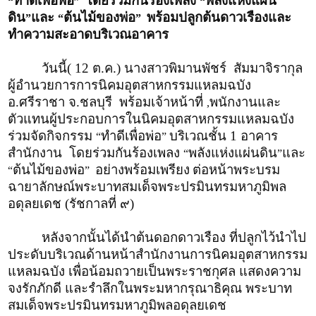
ทำดีเพื่อพ่อ
โดยร่วมกันร้องเพลง
พลังแห่งแผ่น
“
”
“
ดิน
และ
ต้นไม้ของพ่อ
พร้อมปลูกต้นดาวเรืองและ
”
“
”
ทำความสะอาดบริเวณอาคาร
วันนี้( 12 ต.ค.) นางสาวพิมานพัชร์ สัมมาจิรากุล
ผู้อำนวยการการนิคมอุตสาหกรรมแหลมฉบัง
อ.ศรีราชา จ.ชลบุรี พร้อมเจ้าหน้าที่
พนักงานและ
,
ตัวแทนผู้ประกอบการในนิคมอุตสาหกรรมแหลมฉบัง
ร่วมจัดกิจกรรม
ทำดีเพื่อพ่อ
บริเวณชั้น 1 อาคาร
“
”
สำนักงาน โดยร่วมกันร้องเพลง
พลังแห่งแผ่นดิน
และ
“
”
ต้นไม้ของพ่อ
อย่างพร้อมเพรียง
ต่อหน้าพระบรม
“
”
ฉายาลักษณ์พระบาทสมเด็จพระปรมินทรมหาภูมิพล
อดุลยเดช (รัชกาลที่ ๙)
หลังจากนั้นได้นำต้นดอกดาวเรือง ที่ปลูกไว้นำไป
ประดับบริเวณด้านหน้าสำนักงานการนิคมอุตสาหกรรม
แหลมฉบัง เพื่อน้อมถวายเป็นพระราชกุศล แสดงความ
จงรักภักดี และรำลึกในพระมหากรุณาธิคุณ พระบาท
สมเด็จพระปรมินทรมหาภูมิพลอดุลยเดช