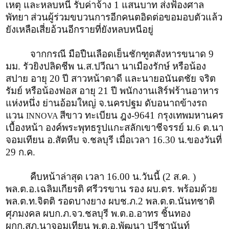
เหตุ และหลบหนี รับค่าจ้าง 1 แสนบาท ส่งฟ้องศาล
พัทยา
ส่วนผู้ร่วมขบวนการอีกคนตอิดต่อขอมอบตัวแล้ว
ยังเหลือเสี่ยอ้วนอีกรายที่ยังหลบหนีอยู่
จากกรณี มือปืนเลือดเย็นชักฑูตสังหารขนาด 9
มม. รัวยิงปลิดชีพ น.ส.ปวีณา นาเมืองรักษ์ หรือน้อง
สปาย อายุ 20 ปี สาวหน้าตาดี และนายอนันตชัย จริต
รัมย์ หรือน้องฟอส อายุ 21 ปี พนักงานเสิร์ฟร้านอาหาร
แห่งหนึ่ง ย่านอ้อมใหญ่ จ.นครปฐม ดับอนาถข้างรถ
แวน
สีขาว ทะเบียน ฎง-9641 กรุงเทพมหานคร
INNOVA
เบื้องหน้า องค์พระพุทธรูปแกะสลักเขาชีจรรย์ ม.6 ต.นา
จอมเทียน อ.สัตหีบ จ.ชลบุรี เมื่อเวลา 16.30 น.ของวันที่
29 ก.ค.
คืบหน้าล่าสุด เวลา 16.00 น.วันนี้ (2 ส.ค. )
พล.ต.อ.เฉลิมเกียรติ ศรีวรขาน รอง ผบ.ตร. พร้อมด้วย
พล.ต.ท.จิตติ รอดบางยาง ผบช.ภ.2 พล.ต.ต.นันทชาติ
ศุภมงคล ผบก.ภ.จว.ชลบุรี พ.ต.อ.อาทร ชิ้นทอง
ผกก.สภ.นาจอมเทียน พ.ต.อ.พัฒนา ปรีชานันท์