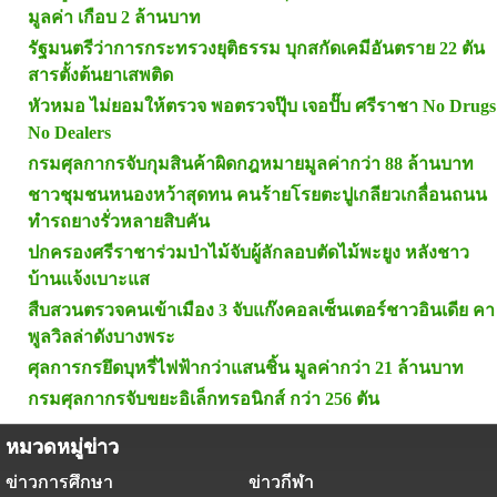
มูลค่า เกือบ 2 ล้านบาท
รัฐมนตรีว่าการกระทรวงยุติธรรม บุกสกัดเคมีอันตราย 22 ตัน
สารตั้งต้นยาเสพติด
หัวหมอ ไม่ยอมให้ตรวจ พอตรวจปุ๊บ เจอปั๊บ ศรีราชา No Drugs
No Dealers
กรมศุลกากรจับกุมสินค้าผิดกฎหมายมูลค่ากว่า 88 ล้านบาท
ชาวชุมชนหนองหว้าสุดทน คนร้ายโรยตะปูเกลียวเกลื่อนถนน
ทำรถยางรั่วหลายสิบคัน
ปกครองศรีราชาร่วมป่าไม้จับผู้ลักลอบตัดไม้พะยูง หลังชาว
บ้านแจ้งเบาะแส
สืบสวนตรวจคนเข้าเมือง 3 จับแก๊งคอลเซ็นเตอร์ชาวอินเดีย คา
พูลวิลล่าดังบางพระ
ศุลการกรยึดบุหรี่ไฟฟ้ากว่าแสนชิ้น มูลค่ากว่า 21 ล้านบาท
กรมศุลกากรจับขยะอิเล็กทรอนิกส์ กว่า 256 ตัน
หมวดหมู่ข่าว
ข่าวการศึกษา
ข่าวกีฬา