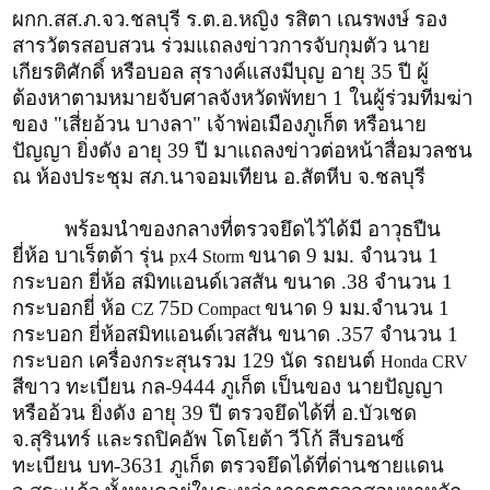
ผกก.สส.ภ.จว.ชลบุรี ร.ต.อ.หญิง รสิตา เณรพงษ์ รอง
สารวัตรสอบสวน ร่วมแถลงข่าวการจับกุมตัว นาย
เกียรติศักดิ์ หรือบอล สุรางค์แสงมีบุญ อายุ 35 ปี ผู้
ต้องหาตามหมายจับศาลจังหวัดพัทยา 1 ในผู้ร่วมทีมฆ่า
ของ "เสี่ยอ้วน บางลา" เจ้าพ่อเมืองภูเก็ต หรือนาย
ปัญญา ยิ่งดัง อายุ 39 ปี มาแถลงข่าวต่อหน้าสื่อมวลชน
ณ ห้องประชุม สภ.นาจอมเทียน อ.สัตหีบ จ.ชลบุรี
พร้อมนำของกลางที่ตรวจยึดไว้ได้มี อาวุธปืน
ยี่ห้อ บาเร็ตต้า รุ่น
4
ขนาด 9 มม. จำนวน 1
px
Storm
กระบอก ยี่ห้อ สมิทแอนด์เวสสัน ขนาด .38 จำนวน 1
กระบอกยี่ ห้อ
75
ขนาด 9 มม.จำนวน 1
CZ
D Compact
กระบอก ยี่ห้อสมิทแอนด์เวสสัน ขนาด .357 จำนวน 1
กระบอก เครื่องกระสุนรวม 129 นัด รถยนต์
Honda CRV
สีขาว ทะเบียน กล-9444 ภูเก็ต เป็นของ นายปัญญา
หรืออ้วน ยิ่งดัง อายุ 39 ปี ตรวจยึดได้ที่ อ.บัวเชด
จ.สุรินทร์ และรถปิคอัพ โตโยต้า วีโก้ สีบรอนซ์
ทะเบียน บท-3631 ภูเก็ต ตรวจยึดได้ที่ด่านชายแดน