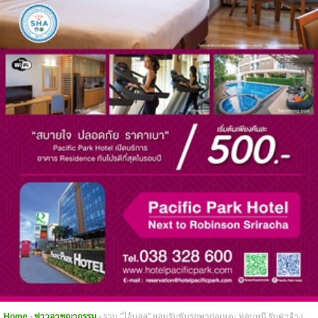
Home
ข่าวอาชญากรรม
รวบ “ไอ้บอล” ยอมรับขับรถพาก่อเหตุ- หลบหนี รับค่าจ้าง