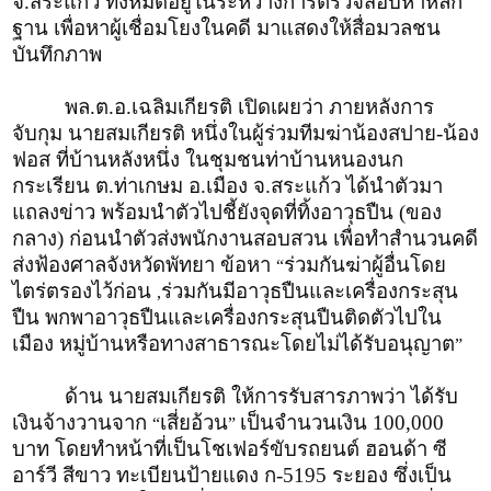
จ.สระแก้ว ทั้งหมดอยู่ในระหว่างการตรวจสอบหาหลัก
ฐาน เพื่อหาผู้เชื่อมโยงในคดี มาแสดงให้สื่อมวลชน
บันทึกภาพ
พล.ต.อ.เฉลิมเกียรติ เปิดเผยว่า ภายหลังการ
จับกุม นายสมเกียรติ หนึ่งในผู้ร่วมทีมฆ่าน้องสปาย-น้อง
ฟอส ที่บ้านหลังหนึ่ง ในชุมชนท่าบ้านหนองนก
กระเรียน ต.ท่าเกษม อ.เมือง จ.สระแก้ว ได้นำตัวมา
แถลงข่าว พร้อมนำตัวไปชี้ยังจุดที่ทิ้งอาวุธปืน (ของ
กลาง) ก่อนนำตัวส่งพนักงานสอบสวน เพื่อทำสำนวนคดี
ส่งฟ้องศาลจังหวัดพัทยา ข้อหา
ร่วมกันฆ่าผู้อื่นโดย
“
ไตร่ตรองไว้ก่อน
ร่วมกันมีอาวุธปืนและเครื่องกระสุน
,
ปืน พกพาอาวุธปืนและเครื่องกระสุนปืนติดตัวไปใน
เมือง หมู่บ้านหรือทางสาธารณะโดยไม่ได้รับอนุญาต
”
ด้าน นายสมเกียรติ ให้การรับสารภาพว่า ได้รับ
เงินจ้างวานจาก
เสี่ยอ้วน
เป็นจำนวนเงิน 100,000
“
”
บาท โดยทำหน้าที่เป็นโชเฟอร์ขับรถยนต์ ฮอนด้า ซี
อาร์วี สีขาว ทะเบียนป้ายแดง ก-5195 ระยอง ซึ่งเป็น