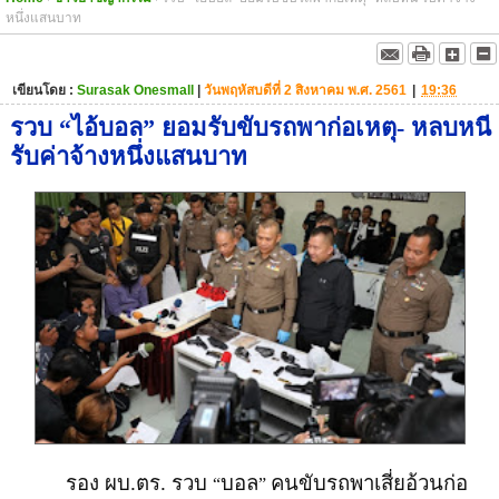
หนึ่งแสนบาท
เขียนโดย :
Surasak Onesmall
|
วันพฤหัสบดีที่ 2 สิงหาคม พ.ศ. 2561
|
19:36
รวบ “ไอ้บอล” ยอมรับขับรถพาก่อเหตุ- หลบหนี
รับค่าจ้างหนึ่งแสนบาท
รอง ผบ.ตร. รวบ
บอล
คนขับรถพาเสี่ยอ้วนก่อ
“
”