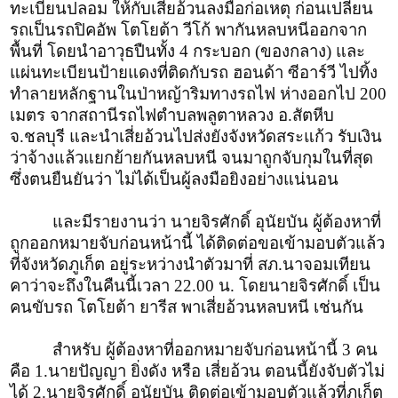
ทะเบียนปลอม ให้กับเสี่ยอ้วนลงมือก่อเหตุ ก่อนเปลี่ยน
รถเป็นรถปิคอัพ โตโยต้า วีโก้ พากันหลบหนีออกจาก
พื้นที่ โดยนำอาวุธปืนทั้ง 4 กระบอก (ของกลาง) และ
แผ่นทะเบียนป้ายแดงที่ติดกับรถ ฮอนด้า ซีอาร์วี ไปทิ้ง
ทำลายหลักฐานในป่าหญ้าริมทางรถไฟ ห่างออกไป 200
เมตร จากสถานีรถไฟตำบลพลูตาหลวง อ.สัตหีบ
จ.ชลบุรี และนำเสี่ยอ้วนไปส่งยังจังหวัดสระแก้ว รับเงิน
ว่าจ้างแล้วแยกย้ายกันหลบหนี จนมาถูกจับกุมในที่สุด
ซึ่งตนยืนยันว่า ไม่ได้เป็นผู้ลงมือยิงอย่างแน่นอน
และมีรายงานว่า นายจิรศักดิ์ อุนัยบัน ผู้ต้องหาที่
ถูกออกหมายจับก่อนหน้านี้ ได้ติดต่อขอเข้ามอบตัวแล้ว
ที่จังหวัดภูเก็ต อยู่ระหว่างนำตัวมาที่ สภ.นาจอมเทียน
คาว่าจะถึงในคืนนี้เวลา 22.00 น. โดยนายจิรศักดิ์ เป็น
คนขับรถ โตโยต้า ยารีส พาเสี่ยอ้วนหลบหนี เช่นกัน
สำหรับ ผู้ต้องหาที่ออกหมายจับก่อนหน้านี้ 3 คน
คือ 1.นายปัญญา ยิ่งดัง หรือ เสี่ยอ้วน ตอนนี้ยังจับตัวไม่
ได้ 2.นายจิรศักดิ์ อุนัยบัน ติดต่อเข้ามอบตัวแล้วที่ภูเก็ต