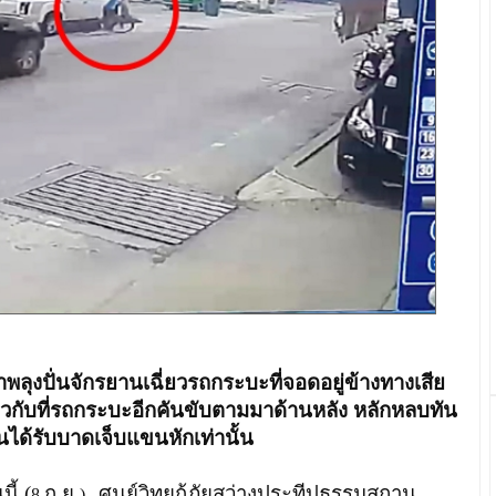
าพลุงปั่นจักรยานเฉี่ยวรถกระบะที่จอดอยู่ข้างทางเสีย
วกับที่รถกระบะอีกคันขับตามมาด้านหลัง หลักหลบทัน
นได้รับบาดเจ็บแขนหักเท่านั้น
นี้ (
ก.ย.
ศูนย์วิทยุกู้ภัยสว่างประทีปธรรมสถาน
8
)