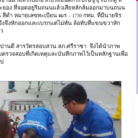
4
ะยอง ที่จอดอยู่ริมถนนแล้วเสียหลักล้มออกมาบนถนน
ัน สีดำ หมายเลขทะเบียน ฒร
กทม. ที่มีนายจิร
– 1730
ก จึงจึงหักออกและเบรกแต่ไม่ทัน ล้อทับที่แขนขวาหัก
าว
์ ปานดี สารวัตรสอบสวน สภ.ศรีราชา จึงได้นำภาพ
รวจสอบที่เกิดเหตุและบันทึกภาพไว้เป็นหลักฐานเพื่อ
ไป