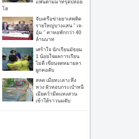
แฟนตามมาทรุดปล่อย
โฮ
จับเครือข่ายยาเสพติด
รายใหญ่บางแสน " เจ-
อุ้ม " คาหอพักกว่า 40
ล้านบาท
เศร้าใจ นักเรียนมัธยม
1 น้อยใจผลการเรียน
ไม่ดี เขียนจดหมายลา
ผูกคอดับ
สลด เมียทะเลาะหึง
หวง ผัวหอบกระเป๋าหนี
เมียคว้ามีดแทงสวน
เข้าใต้ราวนมดับ