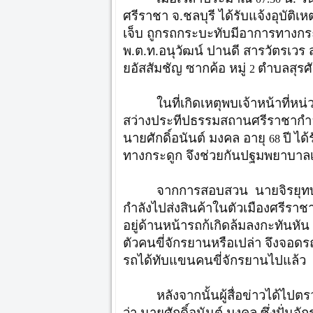
ศรีราชา จ.ชลบุรี ได้รับแจ้งอุบัติ
เจ็บ ถูกรถกระบะทับมีอาการทางกร
พ.ต.ท.อนุวัฒน์ ปานดี สารวัตรเวร
ยอัสสัมชัญ ซากค้อ หมู่
ตำบลสุรศั
2
ในที่เกิดเหตุพบเจ้าหน้าที่
สว่างประทีปธรรมสถานศรีราชากำลังท
นายศักดิ์อนันต์ มงคล อายุ
ปี
ได้
68
ทางกระดูก จึงช่วยกันปฐมพยาบาลเบ
จากการสอบสวน นายจิรยุทษ์
กำลังไปส่งสินค้าในตัวเมืองศรีราชา
อยู่ด้านหน้ารถก้เกิดล้มลงกะทันห
ตัวคนขี่จักรยานหรือเปล่า จึงจอดรถ
รถได้ทับแขนคนขี่จักรยานไปแล้ว
หลังจากนั้นผู้สื่อข่าวได้ไ
ว่า นายศักดิ์อนันต์ มงคล ซึ่งปั่น