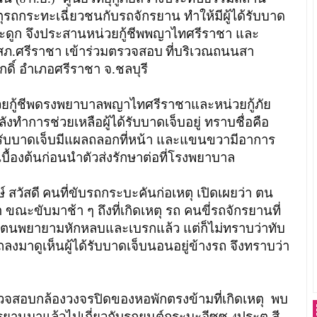
เหตุรถกระทะเฉี่ยวชนกับรถจักรยาน ทำให้มีผู้ได้รับบาด
ะดูก จึงประสานหน่วยกู้ชีพพญาไทศรีราชา และ
 สภ.ศรีราชา เข้าร่วมตรวจสอบ
ที่บริเวณถนนสา
กดิ์ อำเภอศรีราชา จ.ชลบุรี
หน่วยกู้ชีพดรงพยาบาลพญาไทศรีราชาและหน่วยกู้ภัย
ำการช่วยเหลือผู้ได้รับบาดเจ็บอยู่ ทราบชื่อคือ
รับบาดเจ็บมีแผลถลอกที่หน้า และแขนขวามีอาการ
ื้องต้นก่อนนำตัวส่งรักษาต่อที่โรงพยาบาล
 สวัสดี
คนที่ขับรถกระบะคันก่อเหตุ เปิดเผยว่า ตน
 ขณะขับมาช้า ๆ ถึงที่เกิดเหตุ รถ คนขี่รถจักรยานที่
ัน ตนพยายามหักหลบและเบรกแล้ว แต่ก็ไม่ทราบว่าทับ
ลงมาดูเห็นผู้ได้รับบาดเจ็บนอนอยู่ข้างรถ จึงทราบว่า
ปตรวจสอบกล้องวงจรปิดของหอพักตรงข้ามที่เกิดเหตุ พบ
จักรยานมาแล้วไปเกี่ยวกับรถยนต์กระบะอีซูซุ
ประตู สี