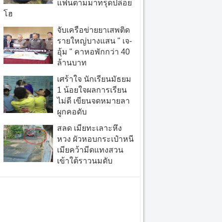
แฟนตามมาทรุดปล่อย
โฮ
จับเครือข่ายยาเสพติด
รายใหญ่บางแสน " เจ-
อุ้ม " คาหอพักกว่า 40
ล้านบาท
เศร้าใจ นักเรียนมัธยม
1 น้อยใจผลการเรียน
ไม่ดี เขียนจดหมายลา
ผูกคอดับ
สลด เมียทะเลาะหึง
หวง ผัวหอบกระเป๋าหนี
เมียคว้ามีดแทงสวน
เข้าใต้ราวนมดับ