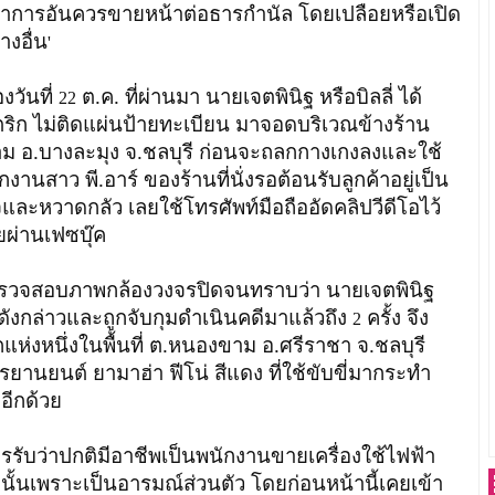
ำการอันควรขายหน้าต่อธารกำนัล โดยเปลือยหรือเปิด
งอื่น
'
วันที่
ต.ค. ที่ผ่านมา นายเจตพินิฐ หรือบิลลี่ ได้
22
ริก ไม่ติดแผ่นป้ายทะเบียน มาจอดบริเวณข้างร้าน
 อ.บางละมุง จ.ชลบุรี ก่อนจะถลกกางเกงลงและใช้
นสาว พี.อาร์ ของร้านที่นั่งรอต้อนรับลูกค้าอยู่เป็น
และหวาดกลัว เลยใช้โทรศัพท์มือถืออัดคลิปวีดีโอไว้
ผ่านเฟซบุ๊ค
รวจสอบภาพกล้องวงจรปิดจนทราบว่า นายเจตพินิฐ
ะดังกล่าวและถูกจับกุมดำเนินคดีมาแล้วถึง
ครั้ง จึง
2
กแห่งหนึ่งในพื้นที่ ต.หนองขาม อ.ศรีราชา จ.ชลบุรี
รยานยนต์ ยามาฮ่า ฟีโน่ สีแดง ที่ใช้ขับขี่มากระทำ
อีกด้วย
บว่าปกติมีอาชีพเป็นพนักงานขายเครื่องใช้ไฟฟ้า
ปนั้นเพราะเป็นอารมณ์ส่วนตัว โดยก่อนหน้านี้เคยเข้า