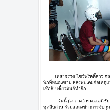
เหลาจรวด โชว์พริตตี้สาว ก
พักที่หนองขาม หลังพบเคยก่อเหตุแ
เชื่อสิ
เดี๋ยวมันก็ทำอีก
!!
วันนี้ (
ต.ค.) พ.ต.อ.อภิชั
24
ชุดสืบสวน ร่วมแถลงข่าวการจับกุมต