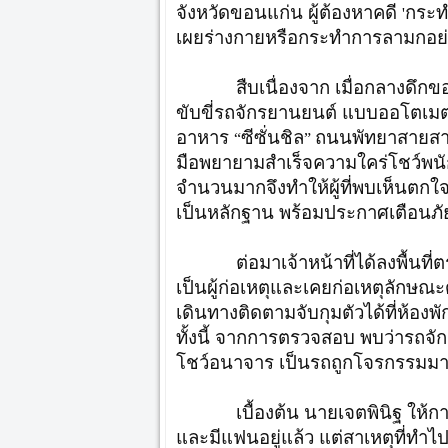
จังหวัดขอนแก่น ผู้ต้องหาคดี
กระท
'
เผยร่างกายหรือกระทำการลามกอย่า
สืบเนื่องจาก เมื่อกลางดึกของ
ขับขี่รถจักรยานยนต์ แบบออโตเมต
อาหาร
ซีซั่นชิล
ถนนพัทยาสายสาม
“
”
มือพยายามสำเร็จความใคร่โชว์พนักงา
จำนวนมากจึงทำให้ผู้ที่พบเห็นตกใจ
เป็นหลักฐาน พร้อมประกาศเตือนภัย
ต่อมาเจ้าหน้าที่ได้ลงพื้นที่ต
เป็นผู้ก่อเหตุและเคยก่อเหตุลักษณ
เดินทางติดตามจับกุมตัวได้ที่ห้องพั
ทั้งนี้ จากการตรวจสอบ พบว่ารถจัก
โชว์อนาจาร เป็นรถถูกโจรกรรมมา
เบื้องต้น นายเจตพินิฐ ให้การรั
และมีแฟนอยู่แล้ว แต่สาเหตุที่ทำไ