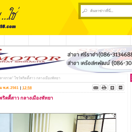
น
ข่าวชุมชน
ข่าวกีฬา
วีดีโอ
ประชาสัมพันธ์
ชาวบ้านร้องเรียน
ลาจรวด” โชว์พริตตี้สาว กลางเมืองพัทยา
าคม พ.ศ. 2561
|
12:58
ริตตี้สาว กลางเมืองพัทยา