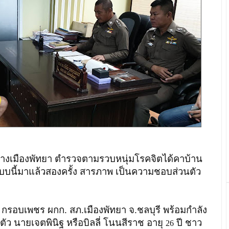
ลางเมืองพัทยา ตำรวจตามรวบหนุ่มโรคจิต
ได้คาบ้าน
บบนี้มาแล้วสองครั้ง สารภาพ เป็นความชอบส่วนตัว
ย กรอบเพชร ผกก. สภ.เมืองพัทยา จ.ชลบุรี พร้อมกำลัง
ัว นายเจตพินิฐ หรือบิลลี่ โนนสีราช อายุ
ปี ชาว
26