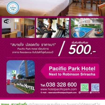
Home
ข่าวหน้าหนึ่ง
นักโภชนาการ รพ สมเด็จฯ แนะ กินเจอย่างไรได้สุขภาพดี ไม่