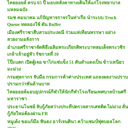
ไทยออยล์ ครบ 65 ปี มอบหลังคาทางเดินให้แก่โรงพยาบาล
แหลมฉบัง
รมช คมนาคม แก้ปัญหาจราจรในท่าเรือ นำระบบ Truck
Queue ทดลองใช้ ดัน Buffer
เมืองศรีราชาสืบสานประเพณี ร่วมแห่เทียนพรรษา อย่าง
สวยงามอลังการ
อำเภอศรีราชาจัดพิธีเฉลิมพระเกียรติพระบาทสมเด็จพระวชิร
เกล้าเจ้าอยู่หัว รัชกาลที่ 10
โป๊ะแตก เปิดตู้เจอ ขาไก่แช่แข็ง 51 ตันสำแดงเป็น ข้าวเหนียว
มะม่วง
กรมศุลกากร จับมือ กรมการค้าต่างประเทศ แถลงผลงานปราบ
ปรามกว่าพันล้านบาท
ไทยออยล์มอบอุปกรณ์กีฬาให้นักกีฬาโรงเรียนเทศบาลบ้านศรี
มหาราชา
ประธานโนชย์ จับกู้ภัยสว่างประทีปตรวจสารเสพติด ไม่ม่วง ลั่น
กู้ภัยใหม่ต้องผ่าน FR
หมูเด้ง ขอแก้มือ ฟันธง อาร์เจนตินา คว้าแชมป์ฟุตบอลโลก