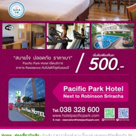
Home
ท่องเที่ยวบันเทิง
บันเทิง !! พาราด็อกซ์ ควง บิ๊กแอส เล่นคอนเสิร์ตเพื่อนกัน อัส