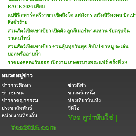
RACE 2026 เพียบ
แปซิฟิตพาร์คศรีราชา เชิดสิงโต แห่มังกร เสริมสิริมงคล ปัดเป่
สิ่งชั่วร้าย
สวนสัตว์เปิดเขาเขียว เปิดตัว ลูกลีเมอร์หางแหวน รับตรุษจีน
วาเลนไทน์
สวนสัตว์เปิดเขาเขียว ชวนลุ้นทุกวันพุธ ฮิปโป ขาหมู จะเล่น
บอลหรืออาบน้ำ
ราชมงคลตะวันออก เปิดงาน เกษตรบางพระแฟร์ ครั้งที่ 29
หมวดหมู่ข่าว
ข่าวการศึกษา
ข่าวกีฬา
ข่าวชุมชน
ข่าวหน้าหนึ่ง
ข่าวอาชญากรรม
ท่องเที่ยวบันเทิง
ประชาสัมพันธ์
วีดีโอ
หน่วยงานท้องถิ่น
Yes กูว่ามันใช่ |
Yes2016.com