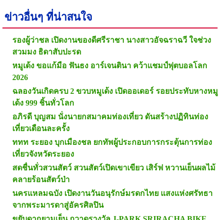
ข่าวอื่นๆ ที่น่าสนใจ
รองผู้ว่าชล เปิดงานของดีศรีราชา นางสาวอัจฉราฉวี ใจช่วง
สวมมง ธิดาสับปะรด
หมูเด้ง ขอแก้มือ ฟันธง อาร์เจนตินา คว้าแชมป์ฟุตบอลโลก
2026
ฉลองวันเกิดครบ 2 ขวบหมูเด้ง เปิดออเดอร์ รอยประทับหางหมู
เด้ง 999 ชิ้นทั่วโลก
อภิรดี บุญสม นั่งนายกสมาคมท่องเที่ยว ดันสร้างปฏิทินท่อง
เที่ยวเดือนละครั้ง
ททท ระยอง บุกเมืองชล ยกทัพผู้ประกอบการกระตุ้นการท่อง
เที่ยวจังหวัดระยอง
สดชื่นทั่วสวนสัตว์ สวนสัตว์เปิดเขาเขียว เสิร์ฟ หวานเย็นผลไม้
คลายร้อนสัตว์ป่า
นครแหลมฉบัง เปิดงานวันอนุรักษ์มรดกไทย แสงแห่งศรัทธา
จากพระมารดาสู่อัครศิลปิน
ขยับดากยามเย็น กวาดรางวัล J-PARK SRIRACHA BIKE