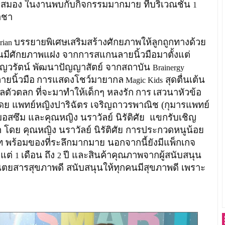
มอง ในงานพบกับกิจกรรมมากมาย ที่บริเวณชั้น
1
าชา
บรรยายพิเศษเสริมสร้างศักยภาพให้ลูกถูกทางด้วย
rian
กคนมีศักยภาพแฝง
จากการสแกนลายนิ้วมือมาตั้งแต่
ธัญวรัตน์ พัฒนาปัญญาสัตย์
จากสถาบัน
Brainergy
ายนิ้วมือ
การแสดงโชว์มายากล
สุดตื่นเต้น
Magic Kids
ตัวตลก ที่จะมาทำให้เด็กๆ หลงรัก
การ
เสวนาหัวข้อ
ย แพทย์หญิงปาริฉัตร เจริญถาวรพาณิช (กุมารแพทย์
อสซึม และคุณหญิง นราวัลย์ นิรัติศัย แขกรับเชิญ
 โดย คุณหญิง นราวัลย์ นิรัติศัย
การ
ประกวดหนูน้อย
 พร้อมของที่ระลึกมากมาย
นอกจากนี้ยังมีแพ็กเกจ
งแต่
เดือน ถึง
ปี และสินค้าคุณภาพจากผู้สนับสนุน
1
2
ตยสารสุขภาพดี สนับสนุนให้ทุกคนมีสุขภาพดี เพราะ