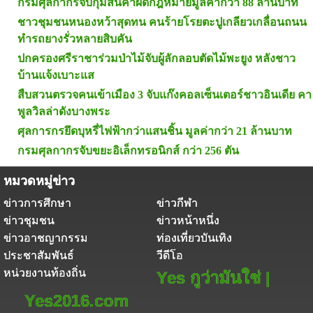
กรมศุลกากรจับกุมสินค้าผิดกฎหมายมูลค่ากว่า 88 ล้านบาท
ชาวชุมชนหนองหว้าสุดทน คนร้ายโรยตะปูเกลียวเกลื่อนถนน
ทำรถยางรั่วหลายสิบคัน
ปกครองศรีราชาร่วมป่าไม้จับผู้ลักลอบตัดไม้พะยูง หลังชาว
บ้านแจ้งเบาะแส
สืบสวนตรวจคนเข้าเมือง 3 จับแก๊งคอลเซ็นเตอร์ชาวอินเดีย คา
พูลวิลล่าดังบางพระ
ศุลการกรยึดบุหรี่ไฟฟ้ากว่าแสนชิ้น มูลค่ากว่า 21 ล้านบาท
กรมศุลกากรจับขยะอิเล็กทรอนิกส์ กว่า 256 ตัน
หมวดหมู่ข่าว
ข่าวการศึกษา
ข่าวกีฬา
ข่าวชุมชน
ข่าวหน้าหนึ่ง
ข่าวอาชญากรรม
ท่องเที่ยวบันเทิง
ประชาสัมพันธ์
วีดีโอ
หน่วยงานท้องถิ่น
Yes กูว่ามันใช่ |
Yes2016.com