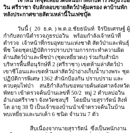
เจ้าหน้าที่ชุดเหยี่ยวดงสนธิกำลังกับตำรวจภูธรบ่อ
วิน ศรีราชา จับลักลอบขายสัตว์ป่าคุ้มครอง คาบ้านพัก
หลังประกาศขายสัตวเหล่านี้ในเฟซบุ๊ค
วันนี้ ( 20 ธ.ค. ) พ.ต.อ.ชัยธนันท์ จิรปิยเศรษฐ์ ผู้
กำกับสถานีตำรวจภูธรบ่อวิน พร้อมกำลังเจ้าหน้าที่
ตำรวจ เจ้าหน้าที่กรมอุทยานแห่งชาติ สัตว์ป่าและพันธุ์
พืช โดยชุดปฏิบัติการปราบปรามการกระทำความผิด
ด้านสัตว์ป่าและพืชป่า (ชุดเหยี่ยวดง) ร่วมกับสำนัก
บริหารพื้นที่อนุรักษ์ที่ 2 (ศรีราชา) เขตห้ามล่าสัตว์ป่า
เขาชีโอนและเขตห้ามล่าสัตว์ป่าอ่างเก็บน้ำบางพระ ชุด
ปฏิบัติการพิเศษ 1362 สำนักป้องกัน ปราบปราม และ
ควบคุมไฟป่า สนธิกำลังกันขอหมายค้นต่อศาลจังหวัด
พัทยา เข้าตรวจค้นบ้านเลขที่ 50/2 หมู่ 2 ตำบลบ่อวิน
อำเภอศรีราชา จังหวัดชลบุรี โดยมีนายสุรารัตน์ สิงห์
โต อายุ 38 ปี เป็นเจ้าของบ้านนำเข้าตรวจค้นในบ้าน
พบเหยี่ยวและนกเค้า 6 ชนิด จำนวน 7 ตัว
สืบเนื่องจากนายสุรารัตน์ ซึ่งเป็นพนักงาน