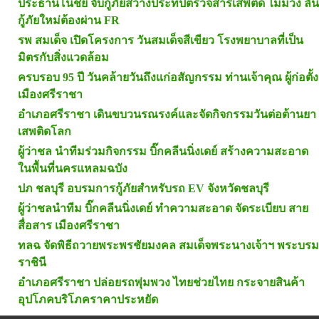
ประธานโนชย์ จับกู้ภัยสว่างประทีปตรวจสารเสพติด ไม่ม่วง ลั่น
กู้ภัยใหม่ต้องผ่าน FR
รพ สมเด็จ เปิดโครงการ วันสมเด็จสีเขียว โรงพยาบาลที่เป็น
มิตรกับสิ่งแวดล้อม
ครบรอบ 95 ปี วันคล้ายวันถึงแก่อสัญกรรม ท่านเจ้าคุณ ผู้ก่อตั้ง
เมืองศรีราชา
อำเภอศรีราชา เดินขบวนรณรงค์และจัดกิจกรรมวันต่อต้านยา
เสพติดโลก
ผู้ว่าชล นำทีมร่วมกิจกรรม บิ๊กคลีนนิ่งเดย์ สร้างความสะอาด
ในพื้นที่นครแหลมฉบัง
ปภ ชลบุรี อบรมการกู้ภัยสำหรับรถ EV จังหวัดชลบุรี
ผู้ว่าชลนำทีม บิ๊กคลีนนิ่งเดย์ ทำความสะอาด จัดระเบียบ สาย
สื่อสาร เมืองศรีราชา
ทลฉ จัดพิธีถวายพระพรชัยมงคล สมเด็จพระนางเจ้าฯ พระบรม
ราชินี
อำเภอศรีราชา ปล่อยรถพุ่มพวง ไทยช่วยไทย กระจายสินค้า
อุปโภคบริโภคราคาประหยัด