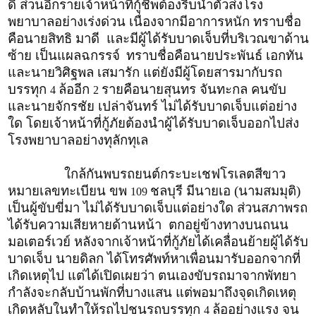
ดี ส่วนอีกรายเจ้าหน้าที่กู้ชีพต้องรีบนำตัวส่งโรง
พยาบาลอย่างเร่งด่วน เนื่องจากมีอาการหนัก ทราบชื่อ
คือนายสิทธิ มาดี และมีผู้ได้รับบาดเจ็บที่บริเวณขาด้าน
ซ้าย เป็นแผลฉกรรจ์
ทราบชื่อคือนายประพันธ์ เอกทัน
และนายวิศิฐพล เสมารัก แต่ยังมีผู้โดยสารมากับรถ
บรรทุก
ล้ออีก
รายคือนายสุนทร จันทะกล คนขับ
4
2
และนายจักรชัย เปล่าจันทร์ ไม่ได้รับบาดเจ็บแต่อย่าง
ใด โดยเจ้าหน้าที่กู้ภัยต้องนำผู้ได้รับบาดเจ็บออกไปส่ง
โรงพยาบาลอย่างทุลักทุเล
ใกล้กันพบรถยนต์กระบะเชฟโรเลตสีขาว
หมายเลขทะเบียน ขพ
ชลบุรี มีนายเอ (นามสมมุติ)
109
เป็นผู้ขับขี่มา ไม่ได้รับบาดเจ็บแต่อย่างใด ส่วนสภาพรถ
ได้รับความเสียหายด้านหน้า ตกอยู่ข้างทางบนถนน
มอเตอร์เวย์ หลังจากเจ้าหน้าที่กู้ภัยได้เคลื่อนย้ายผู้ได้รับ
บาดเจ็บ นายดิลก ได้โทรศัพท์หาเพื่อนมารับออกจากที่
เกิดเหตุไป แต่ได้เปิดเผยว่า ตนเองขับรถมาจากพัทยา
กำลังจะกลับบ้านพักที่บางแสน แต่พอมาถึงจุดเกิดเหตุ
เกิดหลับในทำให้รถไปชนรถบรรทุก
ล้ออย่างแรง จน
4