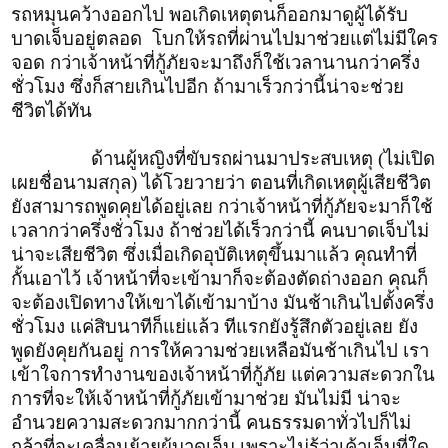
รถหมุนคว้างออกไป พอเกิดเหตุตนก็ออกมาดูผู้ได้รับ
บาดเจ็บอยู่ตลอด โบกให้รถที่ผ่านไปมาช่วยแต่ไม่มีใคร
จอด กว่าเจ้าหน้าที่กู้ภัยจะมาถึงก็ใช้เวลานานกว่าครึ่ง
ชั่วโมง ซึ่งก็สายเกินไปอีก ถ้ามาเร็วกว่านี้น่าจะช่วย
ชีวิตได้ทัน
ด้านผู้หญิงที่ขับรถผ่านมาประสบเหตุ (ไม่เปิด
เผยชื่อนามสกุล) ได้โวยวายว่า ตอนที่เกิดเหตุผู้เสียชีวิต
ยังสามารถพูดคุยได้อยู่เลย กว่าเจ้าหน้าที่กู้ภัยจะมาก็ใช้
เวลากว่าครึ่งชั่วโมง ถ้าช่วยได้เร็วกว่านี้ คนบาดเจ็บไม่
น่าจะเสียชีวิต ซึ่งเมื่อเกิดอุบัติเหตุขึ้นมาแล้ว คุณทำที่
กั้นเอาไว้ เจ้าหน้าที่จะเข้ามาก็จะต้องตัดถ่างออก คุณก็
จะต้องเปิดทางให้เขาได้เข้ามาบ้าง มันช้าเกินไปตั้งครึ่ง
ชั่วโมง แค่สิบนาทีก็แย่แล้ว ทีแรกยังรู้สึกตัวอยู่เลย ยัง
พูดยังคุยกันอยู่ การให้ความช่วยเหลือมันช้าเกินไป เรา
เข้าใจการทำงานของเจ้าหน้าที่กู้ภัย แต่ความสะดวกใน
การที่จะให้เจ้าหน้าที่กู้ภัยเข้ามาช่วย มันไม่มี น่าจะ
อำนวยความสะดวกมากกว่านี้ คนธรรมดาทั่วไปก็ไม่
กล้าที่จะเคลื่อนย้ายผู้บาดเจ็บ เพราะไม่รู้ว่าเค้าเจ็บที่ใด