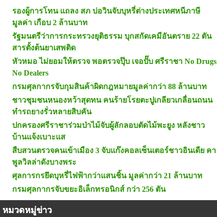
รองผู้การโทน แถลง สภ บ่อวินจับบุหรี่ต่างประเทศหนีภาษี
มูลค่า เกือบ 2 ล้านบาท
รัฐมนตรีว่าการกระทรวงยุติธรรม บุกสกัดเคมีอันตราย 22 ตัน
สารตั้งต้นยาเสพติด
หัวหมอ ไม่ยอมให้ตรวจ พอตรวจปุ๊บ เจอปั๊บ ศรีราชา No Drugs
No Dealers
กรมศุลกากรจับกุมสินค้าผิดกฎหมายมูลค่ากว่า 88 ล้านบาท
ชาวชุมชนหนองหว้าสุดทน คนร้ายโรยตะปูเกลียวเกลื่อนถนน
ทำรถยางรั่วหลายสิบคัน
ปกครองศรีราชาร่วมป่าไม้จับผู้ลักลอบตัดไม้พะยูง หลังชาว
บ้านแจ้งเบาะแส
สืบสวนตรวจคนเข้าเมือง 3 จับแก๊งคอลเซ็นเตอร์ชาวอินเดีย คา
พูลวิลล่าดังบางพระ
ศุลการกรยึดบุหรี่ไฟฟ้ากว่าแสนชิ้น มูลค่ากว่า 21 ล้านบาท
กรมศุลกากรจับขยะอิเล็กทรอนิกส์ กว่า 256 ตัน
หมวดหมู่ข่าว