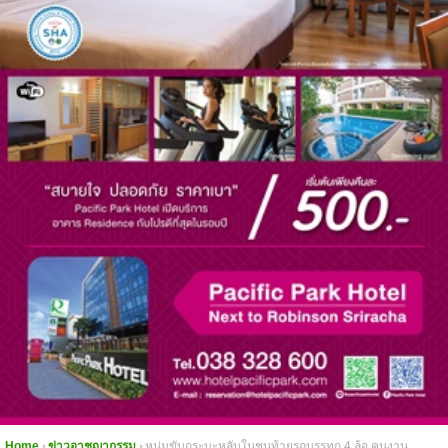
Home
ข่าวอาชญากรรม
หนุ่มขับกระบะหลับในชนท้ายรถบรรทุก 4 ล้อ คนงาน