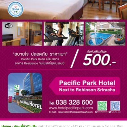
Home
ท่องเที่ยวบันเทิง
รู้ยัง !! คนศรีราชา-เกาะสีชัง เที่ยวสวนนงนุช ฟรี ตลอดเดือน