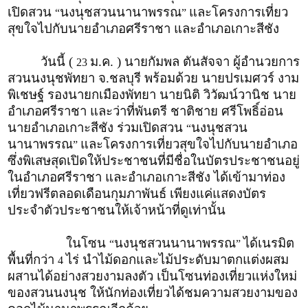
เปิดสวน
นงนุชสวนนานาพรรณ
และโครงการเที่ยว
“
”
สุขใจไปกับนายอำเภอศรีราชา และอำเภอเกาะสีชัง
วันนี้ (
ม.ค. ) นายกัมพล ตันสัจจา ผู้อำนวยการ
23
สวนนงนุชพัทยา จ.ชลบุรี พร้อมด้วย นายปรเมศวร์ งาม
พิเชษฐ์ รองนายกเมืองพัทยา นายนิติ วิวัฒน์วานิช นาย
อำเภอศรีราชา และว่าที่พันตรี ชาติชาย ศรีโพธิ์อ่อน
นายอำเภอเกาะสีชัง ร่วมเปิดสวน
นงนุชสวน
“
นานาพรรณ
และโครงการเที่ยวสุขใจไปกับนายอำเภอ
”
ซึ่งพิเสษสุดเปิดให้ประชาชนที่มีชื่อในบัตรประชาชนอยู่
ในอำเภอศรีราชา และอำเภอเกาะสีชัง ได้เข้ามาท่อง
เที่ยวฟรีตลอดเดือนกุมภาพันธ์
เพียงแค่แสดงบัตร
ประจำตัวประชาชนให้เจ้าหน้าที่ดูเท่านั้น
ในโซน
นงนุชสวนนานาพรรณ
ได้เนรมิต
“
”
พื้นที่กว่า
ไร่ นำไม้ดอกและไม้ประดับมาตกแต่งผสม
4
ผสานได้อย่างสวยงามลงตัว เป็นโซนท่องเที่ยวแห่งใหม่
ของสวนนงนุช ให้นักท่องเที่ยวได้ชมความสวยงามของ