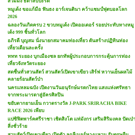
สวมมง ธิดาสับปะรด
หมูเด้ง ขอแก้มือ ฟันธง อาร์เจนตินา คว้าแชมป์ฟุตบอลโลก
2026
ฉลองวันเกิดครบ 2 ขวบหมูเด้ง เปิดออเดอร์ รอยประทับหางหมู
เด้ง 999 ชิ้นทั่วโลก
อภิรดี บุญสม นั่งนายกสมาคมท่องเที่ยว ดันสร้างปฏิทินท่อง
เที่ยวเดือนละครั้ง
ททท ระยอง บุกเมืองชล ยกทัพผู้ประกอบการกระตุ้นการท่อง
เที่ยวจังหวัดระยอง
สดชื่นทั่วสวนสัตว์ สวนสัตว์เปิดเขาเขียว เสิร์ฟ หวานเย็นผลไม้
คลายร้อนสัตว์ป่า
นครแหลมฉบัง เปิดงานวันอนุรักษ์มรดกไทย แสงแห่งศรัทธา
จากพระมารดาสู่อัครศิลปิน
ขยับดากยามเย็น กวาดรางวัล J-PARK SRIRACHA BIKE
RACE 2026 เพียบ
แปซิฟิตพาร์คศรีราชา เชิดสิงโต แห่มังกร เสริมสิริมงคล ปัดเป่
สิ่งชั่วร้าย
สวนสัตว์เปิดเขาเขียว เปิดตัว ลูกลีเมอร์หางแหวน รับตรุษจีน