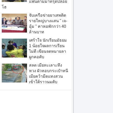
แฟนตามมาทรุดปล่อย
โฮ
จับเครือข่ายยาเสพติด
รายใหญ่บางแสน " เจ-
อุ้ม " คาหอพักกว่า 40
ล้านบาท
เศร้าใจ นักเรียนมัธยม
1 น้อยใจผลการเรียน
ไม่ดี เขียนจดหมายลา
ผูกคอดับ
สลด เมียทะเลาะหึง
หวง ผัวหอบกระเป๋าหนี
เมียคว้ามีดแทงสวน
เข้าใต้ราวนมดับ