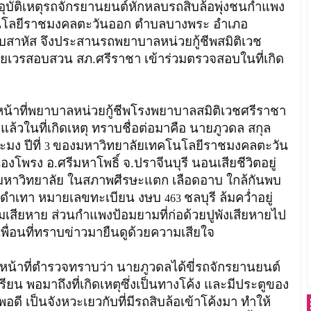
ีอุบัติเหตุรถจักรยานยนต์หักหลบรถสิบล้อพุ่งชนกำแพง
นโลยีราชมงคลตะวันออก ตำบลบางพระ อำเภอ
จ็บสาหัส จึงประสานรถพยาบาลหน่วยกู้ชีพสมิติเวช
้อยเวรสอบสวน สภ.ศรีราชา เข้าร่วมตรวจสอบในที่เกิด
้าที่พยาบาลหน่วยกู้ชีพโรงพยาบาลสมิติเวชศรีราชา
ตลงแล้วในที่เกิดเหตุ ทราบชื่อต่อมาคือ นายภูวดล สกุล
มง ปีที่
ของมหาวิทยาลัยเทคโนโลยีราชมงคลตะวัน
3
โพรง อ.ศรีมหาโพธิ์ จ.ปราจีนบุรี นอนเสียชีวิตอยู่
มหาวิทยาลัย ในสภาพศีรษะแตก เลือดอาบ ใกล้กันพบ
 สีดำเทา หมายเลขทะเบียน งษบ
ชลบุรี ล้มคว่ำอยู่
463
เสียหาย ส่วนกำแพงป้อมยามที่ก่อด้วยปูพังเสียหายไป
ื่อนที่ทราบข่าวมายืนดูด้วยความเสียใจ
ตำรวจทราบว่า นายภูวดลได้ขี่รถจักรยานยนต์
เรียน พอมาถึงที่เกิดเหตุซึ่งเป็นทางโค้ง และมีประตูของ
ดี เป็นจังหวะเยวกับที่มีรถสิบล้อเข้าโค้งมา ทำให้