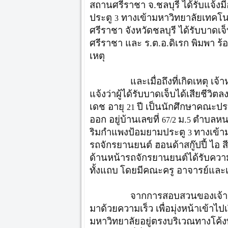
สถานศรีราชา จ.ชลบุรี ได้รับแจ้งม
ประตู
ทางเข้ามหาวิทยาลัยเทคโ
3
ศรีราชา จังหวัดชลบุรี ได้รับบาดเ
ศรีราชา และ ร.ต.อ.ดิเรก พิมพา ร
เหตุ
และเมื่อถึงที่เกิดเหตุ เจ้าหน
แจ้งว่าผู้ได้รับบาดเจ็บได้เสียชีวิ
เดช อายุ
ปี เป็นนักศึกษาคณะประ
21
ออก อยู่บ้านเลขที่
ม.
ตำบลหนอง
67/2
5
ริมกำแพงป้อมยามประตู
ทางเข้า
3
รถจักรยานยนต์ ฮอนด้าสกู๊ปปี้ ไอ
ด้านหน้ารถจักรยานยนต์ได้รับความ
ทั้งแถบ
โดยมีคณะครู อาจารย์และเพ
จากการสอบสวนของเจ้าหน้าที่
มาด้วยความเร็ว เพื่อมุ่งหน้าเข้าไป
มหาวิทยาลัยอยู่ตรงบริเวณทางโค้งพอ