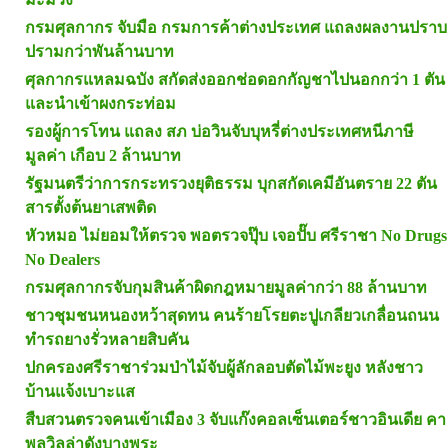
กรมศุลกากร จับมือ กรมการค้าต่างประเทศ แถลงผลงานปราบ
ปรามกว่าพันล้านบาท
ศุลกากรแหลมฉบัง สกัดส่งออกช่อดอกกัญชาไปนอกกว่า 1 ตัน
และนำเข้าผงกระท่อม
รองผู้การโทน แถลง สภ บ่อวินจับบุหรี่ต่างประเทศหนีภาษี
มูลค่า เกือบ 2 ล้านบาท
รัฐมนตรีว่าการกระทรวงยุติธรรม บุกสกัดเคมีอันตราย 22 ตัน
สารตั้งต้นยาเสพติด
หัวหมอ ไม่ยอมให้ตรวจ พอตรวจปุ๊บ เจอปั๊บ ศรีราชา No Drugs
No Dealers
กรมศุลกากรจับกุมสินค้าผิดกฎหมายมูลค่ากว่า 88 ล้านบาท
ชาวชุมชนหนองหว้าสุดทน คนร้ายโรยตะปูเกลียวเกลื่อนถนน
ทำรถยางรั่วหลายสิบคัน
ปกครองศรีราชาร่วมป่าไม้จับผู้ลักลอบตัดไม้พะยูง หลังชาว
บ้านแจ้งเบาะแส
สืบสวนตรวจคนเข้าเมือง 3 จับแก๊งคอลเซ็นเตอร์ชาวอินเดีย คา
พูลวิลล่าดังบางพระ