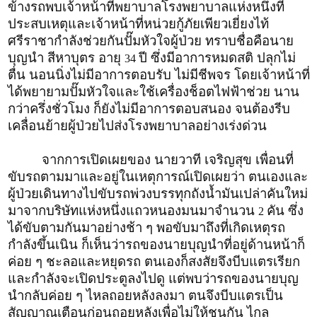
ข้างรถพบเจ้าหน้าที่พยาบาลโรงพยาบาลแห่งหนึ่งที่
ประสบเหตุและเจ้าหน้าที่หน่วยกู้ภัยเพียวเยี่ยงไท้
ศรีราชากำลังช่วยกันปั๊มหัวใจผู้ป่วย ทราบชื่อคือนาย
บุญนำ สีหาบุตร อายุ
ปี ซึ่งมีอาการหมดสติ ปลุกไม่
34
ตื่น นอนนิ่งไม่มีอาการตอบรับ ไม่มีชีพจร โดยเจ้าหน้าที่
ได้พยายามปั๊มหัวใจและใช้เครื่องช็อตไฟฟ้าช่วย นาน
กว่าครึ่งชั่วโมง ก็ยังไม่มีอาการตอบสนอง จนต้องรีบ
เคลื่อนย้ายผู้ป่วยไปส่งโรงพยาบาลอย่างเร่งด่วน
จากการเปิดเผยของ นายวาที เจริญสุข เพื่อนที่
ขับรถตามมาและอยู่ในเหตุการณ์เปิดเผยว่า ตนเองและ
ผู้ป่วยเดินทางไปขับรถพ่วงบรรทุกถังน้ำมันเปล่าคันใหม่
มาจากบริษัทแห่งหนึ่งแถวหนองมนมาจำนวน
คัน ซึ่ง
2
ได้ขับตามกันมาอย่างช้า ๆ พอขับมาถึงที่เกิดเหตุรถ
กำลังขึ้นเนิน ก็เห็นว่ารถของนายบุญนำที่อยู่ด้านหน้าก็
ค่อย ๆ ชะลอและหยุดรถ ตนเองก็สงสัยจึงบีบแตรเรียก
และกำลังจะเปิดประตูลงไปดู แต่พบว่ารถของนายบุญ
นำกลับค่อย ๆ ไหลถอยหลังลงมา ตนจึงบีบแตรเป็น
สัญญาณเตือนก่อนถอยหลังเพื่อไม่ให้ชนกัน ไกล