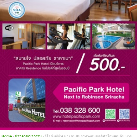
Home
ข่าวอาชญากรรม
ฮีโร่ ทีมกู้ชีพ ช่วยคนขับรถพ่วงหมดสติหัวใจหยุดเต้น นาน