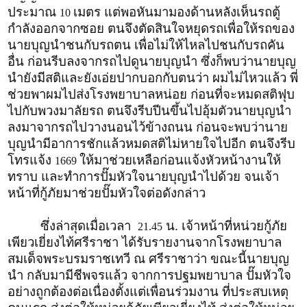
ประมาณ
เมตร แต่พอหันมามองด้านหลังเห็นรถตู้
10
กำลังออกจากซอย ตนจึงตัดสินใจหยุดรถเพื่อให้รถของ
นายบุญนำชนกับรถตน เพื่อไม่ให้ไหลไปชนกับรถคัน
อื่น ก่อนรีบลงจากรถไปดูนายบุญนำ ซึ่งก็พบว่านายบุญ
นำยังมีสติและยังเอ่ยปากบอกกับตนว่า ผมไม่ไหวแล้ว พี่
ช่วยพาผมไปส่งโรงพยาบาลหน่อย ก่อนที่จะหมดสติฟุบ
ไปกับพวงมาลัยรถ ตนจึงรีบปีนขึ้นไปอุ้มตัวนายบุญนำ
ลงมาจากรถไปวางนอนไว้ข้างถนน ก่อนจะพบว่านาย
บุญนำมีอาการชักแล้วหมดสติไม่หายใจไปอีก ตนจึงรีบ
โทรแจ้ง
ให้มาช่วยเหลือก่อนแจ้งหัวหน้างานให้
1669
ทราบ และทำการปั๊มหัวใจนายบุญนำไปด้วย จนเจ้า
หน้าที่กู้ภัยมาช่วยปั๊มหัวใจต่อดังกล่าว
ซึ่งล่าสุดเมื่อเวลา
น. เจ้าหน้าที่หน่วยกู้ภัย
21.45
เพียวเยี่ยงไท้ศรีราชา ได้รับรายงานจากโรงพยาบาล
สมเด็จพระบรมราชเทวี ณ ศรีราชาว่า ขณะนี้นายบุญ
นำ กลับมามีชีพจรแล้ว จากการปฐมพยาบาล ปั๊มหัวใจ
อย่างถูกต้องต่อเนื่องตั้งแต่เพื่อนร่วมงาน ที่ประสบเหตุ