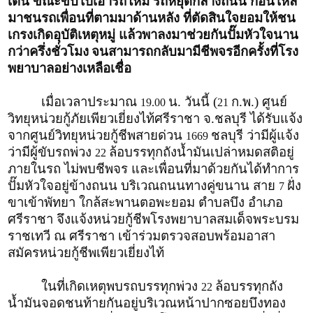
เต้น ขณะขับไปเอารถใหม่ รถหยุดกลางถนน ก่อนไหล
มาชนรถเพื่อนที่ตามมาด้านหลัง ที่ตัดสินใจยอมให้ชน
เกรงเกิดอุบัติเหตุหมู่ แล้วพาลงมาช่วยกันปั๊มหัวใจนาน
กว่าครึ่งชั่วโมง
จนสามารถกลับมามีชีพจรอีกครั้งที่โรง
พยาบาลอย่างเหลือเชื่อ
เมื่อเวลาประมาณ
น. วันนี้ (
ก.พ.) ศูนย์
19.00
21
วิทยุหน่วยกู้ภัยเพียวเยี่ยงไท้ศรีราชา จ.ชลบุรี ได้รับแจ้ง
จากศูนย์วิทยุหน่วยกู้ชีพสายด่วน
ชลบุรี ว่ามีผู้แจ้ง
1669
ว่ามีผู้ขับรถพ่วง
ล้อบรรทุกถังน้ำมันเปล่าหมดสติอยู่
22
ภายในรถ ไม่พบชีพจร และเพื่อนที่มาด้วยกันได้ทำการ
ปั๊มหัวใจอยู่ข้างถนน บริเวณถนนทางคู่ขนาน สาย
ฝั่ง
7
ขาเข้าพัทยา ใกล้สะพานตอพะยอม ตำบลบึง อำเภอ
ศรีราชา จึงแจ้งหน่วยกู้ชีพโรงพยาบาลสมเด็จพระบรม
ราชเทวี ณ ศรีราชา เข้าร่วมตรวจสอบพร้อมอาสา
สมัครหน่วยกู้ชีพเพียวเยี่ยงไท้
ในที่เกิดเหตุพบรถบรรทุกพ่วง
ล้อบรรทุกถัง
22
น้ำมันจอดชนท้ายกันอยู่บริเวณหน้าปากซอยบึงทอง