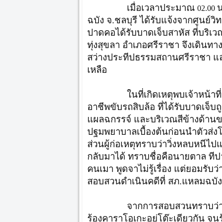
เมื่อเวลาประมาณ
น
02.00
ฉบัง จ.ชลบุรี ได้รับแจ้งจากศูนย์วิ
ปาดคอได้รับบาดเจ็บสาหัส ที่บริเวณ
ทุ่งสุขลา อำเภอศรีราชา จึงเดินทาง
สว่างประทีปธรรมสถานศรีราชา และ
เหลือ
ในที่เกิดเหตุพบเจ้าหน้าที่กู้ช
อาชีพขับรถสิบล้อ ที่ได้รับบาดเจ็
แผลฉกรรจ์ และบริเวณสีข้างด้าน
ปฐมพยาบาลเบื้องต้นก่อนนำตัวส่ง
ส่วนผู้ก่อเหตุทราบว่าวิ่งหลบหนีไ
กลับมาได้ ทราบชื่อคือนายตาล ทีป
คนเมา พูดจาไม่รู้เรื่อง แต่ยอมรับว่า
สอบสวนดำเนินคดีที่ สภ.แหลมฉบัง
จากการสอบสวนทราบว่า นายตาล
ร้องคาราโอเกะอยู่โต๊ะเดียวกัน จนร้