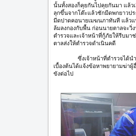
นั้นทั้งสองก็คุยกันไปคุยกันมา แล
ลุกขึ้นจากโต๊ะแล้วชักมีดพกยาว
มีดปาดคอนายเมฆนภาทันที แล้วแท
ล้มลงกองกับพื้น ก่อนนายตาลจะวิ่ง
ตำรวจและเจ้าหน้าที่กู้ภัยให้รีบม
ตาลส่งให้ตำรวจดำเนินคดี
ซึ่งเจ้าหน้าที่ตำรวจได้นำตั
เบื้องต้นได้แจ้งข้อหาพยายามฆ่าผู
ขังต่อไป