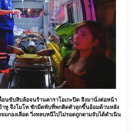
เพื่อนขับสิบล้อจนร้านคาราโอเกะปิด จึงมานั่งต่อหน้า
าหู จึงโมโห ชักมีดพับที่พกติดตัวลุกขึ้นอ้อมด้านหลัง
มจมกองเลือด วิ่งหลบหนีไปไม่รอดถูกตามจับได้ดำเนิน