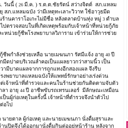
. วันนี้ (
มี.ค. ) ร.ต.ต.ชัยรัตน์ สว่างจิตต์ สภ.แหลม
26
ทยุ สภ.แหลมฉบัง ว่ามีเหตุทะเลาะวิวาท ใช้อาวุธมีด
ร้านคาราโอเกะไม่มีชื่อ หลังตลาดบ้านทุ่ง หมู่
ตำบล
3
ไปตรวจสอบในที่เกิดเหตุพร้อมกับเจ้าหน้าที่หน่วยกู้ภัย
หน่วยกู้ชีพโรงพยาบาลวิภาราม เข้าร่วมให้การช่วย
ีพกำลังช่วยเหลือ นายเมฆนภา รัศมีแจ้ง อายุ
ปี
40
บถูกมีดปาดบริเวณลำคอเป็นแผลยาวกว่าสามนิ้ว เป็น
ขวามีบาดแผลจากการถูกแทงอีกสองแผล จึงรีบ
โรงพยาบาลแหลมฉบังให้แพทย์รักษาอย่างเร่งด่วน
ปแต่เจ้าหน้าที่ตำรวจและคนในร้านช่วยกันติดตามจับตัว
าลา อายุ
ปี อาชีพขับรถเทรนเลอร์ มีลักษณะเหมือน
44
เป็นผู้ก่อเหตุในครั้งนี้ เจ้าหน้าที่ตำรวจจึงนำตัวไป
ต่อไป
 ผู้ก่อเหตุ และนายเมฆนภา นั่งดื่มสุราและ
านปิดจึงได้ออกมานั่งดื่มกินต่ออยู่หน้าร้าน หลังจาก