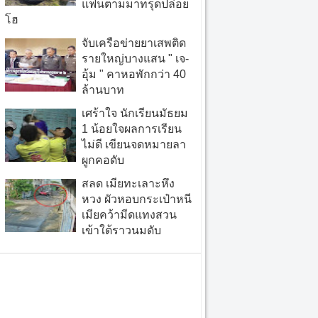
แฟนตามมาทรุดปล่อย
โฮ
จับเครือข่ายยาเสพติด
รายใหญ่บางแสน " เจ-
อุ้ม " คาหอพักกว่า 40
ล้านบาท
เศร้าใจ นักเรียนมัธยม
1 น้อยใจผลการเรียน
ไม่ดี เขียนจดหมายลา
ผูกคอดับ
สลด เมียทะเลาะหึง
หวง ผัวหอบกระเป๋าหนี
เมียคว้ามีดแทงสวน
เข้าใต้ราวนมดับ