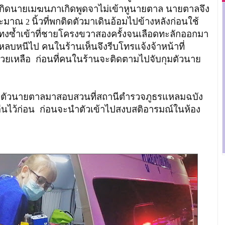
้วเกิดนายเมฆนภาเกิดพูดจาไม่เข้าหูนายตาล นายตาลจึง
ประมาณ
นิ้วที่พกติดตัวมาเดินอ้อมไปข้างหลังก่อนใช้
2
งซ้ำเข้าที่ชายโครงขวาสองครั้งจนเลือดทะลักออกมา
หลบหนีไป คนในร้านเห็นจึงรีบโทรแจ้งจ้าหน้าที่
าช่วยเหลือ ก่อนที่คนในร้านจะติดตามไปจับกุมตัวนาย
วนายตาลมาสอบสวนที่สถานีตำรวจภูธรแหลมฉบัง
้อื่นไว้ก่อน ก่อนจะนำตัวเข้าไปสงบสติอารมณ์ในห้อง