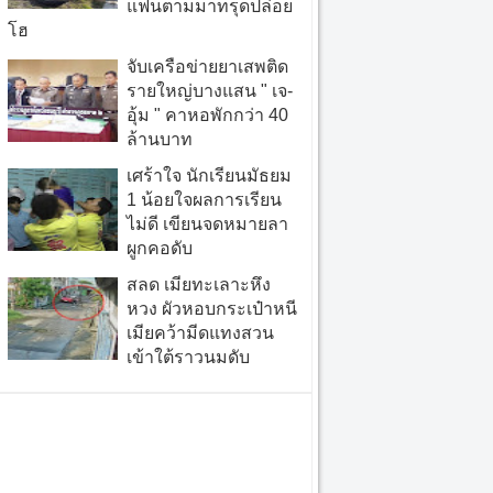
แฟนตามมาทรุดปล่อย
โฮ
จับเครือข่ายยาเสพติด
รายใหญ่บางแสน " เจ-
อุ้ม " คาหอพักกว่า 40
ล้านบาท
เศร้าใจ นักเรียนมัธยม
1 น้อยใจผลการเรียน
ไม่ดี เขียนจดหมายลา
ผูกคอดับ
สลด เมียทะเลาะหึง
หวง ผัวหอบกระเป๋าหนี
เมียคว้ามีดแทงสวน
เข้าใต้ราวนมดับ