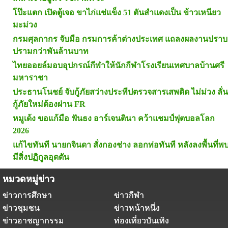
โป๊ะแตก เปิดตู้เจอ ขาไก่แช่แข็ง 51 ตันสำแดงเป็น ข้าวเหนียว
มะม่วง
กรมศุลกากร จับมือ กรมการค้าต่างประเทศ แถลงผลงานปราบ
ปรามกว่าพันล้านบาท
ไทยออยล์มอบอุปกรณ์กีฬาให้นักกีฬาโรงเรียนเทศบาลบ้านศรี
มหาราชา
ประธานโนชย์ จับกู้ภัยสว่างประทีปตรวจสารเสพติด ไม่ม่วง ลั่น
กู้ภัยใหม่ต้องผ่าน FR
หมูเด้ง ขอแก้มือ ฟันธง อาร์เจนตินา คว้าแชมป์ฟุตบอลโลก
2026
แก้ไขทันที นายกจินดา สั่งกองช่าง ลอกท่อทันที หลังลงพื้นที่พ
มีสิ่งปฏิกูลอุดตัน
หมวดหมู่ข่าว
ข่าวการศึกษา
ข่าวกีฬา
ข่าวชุมชน
ข่าวหน้าหนึ่ง
ข่าวอาชญากรรม
ท่องเที่ยวบันเทิง