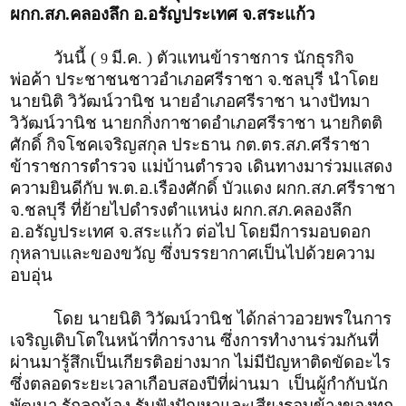
ผกก.สภ.คลองลึก อ.อรัญประเทศ จ.สระแก้ว
วันนี้ (
มี.ค. ) ตัวแทนข้าราชการ นักธุรกิจ
9
พ่อค้า ประชาชนชาวอำเภอศรีราชา จ.ชลบุรี นำโดย
นายนิติ วิวัฒน์วานิช นายอำเภอศรีราชา นางปัทมา
วิวัฒน์วานิช นายกกิ่งกาชาดอำเภอศรีราชา นายกิตติ
ศักดิ์ กิจโชคเจริญสกุล ประธาน กต.ตร.สภ.ศรีราชา
ข้าราชการตำรวจ แม่บ้านตำรวจ เดินทางมาร่วมแสดง
ความยินดีกับ พ.ต.อ.เรืองศักดิ์ บัวแดง ผกก.สภ.ศรีราชา
จ.ชลบุรี ที่ย้ายไปดำรงตำแหน่ง ผกก.สภ.คลองลึก
อ.อรัญประเทศ จ.สระแก้ว ต่อไป
โดยมีการมอบดอก
กุหลาบและของขวัญ ซึ่งบรรยากาศเป็นไปด้วยความ
อบอุ่น
โดย นายนิติ วิวัฒน์วานิช ได้กล่าวอวยพรในการ
เจริญเติบโตในหน้าที่การงาน ซึ่งการทำงานร่วมกันที่
ผ่านมารู้สึกเป็นเกียรติอย่างมาก ไม่มีปัญหาติดขัดอะไร
ซึ่งตลอดระยะเวลาเกือบสองปีที่ผ่านมา เป็นผู้กำกับนัก
พัฒนา รักลูกน้อง รับฟังปัญหาและเสียงรอบข้างของทุก