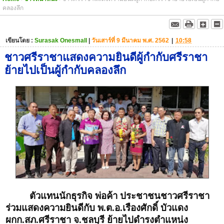
คลองลึก
เขียนโดย :
Surasak Onesmall
|
วันเสาร์ที่ 9 มีนาคม พ.ศ. 2562
|
10:58
ชาวศรีราชาแสดงความยินดีผู้กำกับศรีราชา
ย้ายไปเป็นผู้กำกับคลองลึก
ตัวแทนนักธุรกิจ พ่อค้า ประชาชนชาวศรีราชา
ร่วมแสดงความยินดีกับ พ.ต.อ.เรืองศักดิ์ บัวแดง
ผกก.สภ.ศรีราชา จ.ชลบุรี ย้ายไปดำรงตำแหน่ง