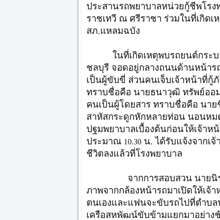
ประสานรถพยาบาลหน่วยกู้ชีพโร
ราชเทวี ณ ศรีราชา ร่วมในที่เกิดเ
สภ.แหลมฉบัง
ในที่เกิดเหตุพบรถยนต์กระ
ชลบุรี จอดอยู่กลางถนนด้านหน้ารถ
เป็นผู้ขับขี่ ส่วนคนเจ็บเจ้าหน้าที่
ทราบชื่อคือ นายธนาวุฒิ ทรัพย์ออ
คนเป็นผู้โดยสาร ทราบชื่อคือ นาย
สาหัสกระดูกหักหลายท่อน นอนหมดส
ปฐมพยาบาลเบื้องต้นก่อนให้เจ้าหน้
ประมาณ
น. ได้รับแจ้งจากเจ้
10.30
ชีวิตลงแล้วที่โรงพยาบาล
จากการสอบสวน นายนิรุตต์ ปร
ภาพจากกล้องหน้ารถมาเปิดให้เจ้าห
ตนเองและแฟนจะขับรถไปที่ตำบล
เครือสหพัฒน์ขับข้ามแยกมาอย่างช้า