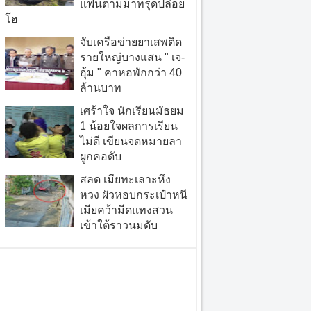
แฟนตามมาทรุดปล่อย
โฮ
จับเครือข่ายยาเสพติด
รายใหญ่บางแสน " เจ-
อุ้ม " คาหอพักกว่า 40
ล้านบาท
เศร้าใจ นักเรียนมัธยม
1 น้อยใจผลการเรียน
ไม่ดี เขียนจดหมายลา
ผูกคอดับ
สลด เมียทะเลาะหึง
หวง ผัวหอบกระเป๋าหนี
เมียคว้ามีดแทงสวน
เข้าใต้ราวนมดับ