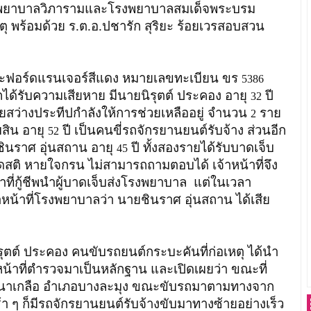
งพยาบาลวิภารามและโรงพยาบาลสมเด็จพระบรม
หตุ พร้อมด้วย ร.ต.อ.ปชารัก สุริยะ ร้อยเวรสอบสวน
บะฟอร์ดแรนเจอร์สีแดง หมายเลขทะเบียน ขร
5386
ได้รับความเสียหาย มีนายนิรุตต์ ประคอง อายุ
ปี
32
กู้ภัยสว่างประทีปกำลังให้การช่วยเหลืออยู่ จำนวน
ราย
2
มสิน อายุ
ปี เป็นคนขี่รถจักรยานยนต์รับจ้าง ส่วนอีก
52
ชินราศ อุ่นสถาน อายุ
ปี ทั้งสองรายได้รับบาดเจ็บ
45
ติ หายใจกรน ไม่สามารถถามตอบได้ เจ้าหน้าที่จึง
าที่กู้ชีพนำผู้บาดเจ็บส่งโรงพยาบาล แต่ในเวลา
าหน้าที่โรงพยาบาลว่า นายชินราศ อุ่นสถาน ได้เสีย
ะคอง คนขับรถยนต์กระบะคันที่ก่อเหตุ ได้นำ
น้าที่ตำรวจมาเป็นหลักฐาน และเปิดเผยว่า ขณะที่
นาเกลือ อำเภอบางละมุง ขณะขับรถมาตามทางจาก
 ๆ ก็มีรถจักรยานยนต์รับจ้างขับมาทางซ้ายอย่างเร็ว