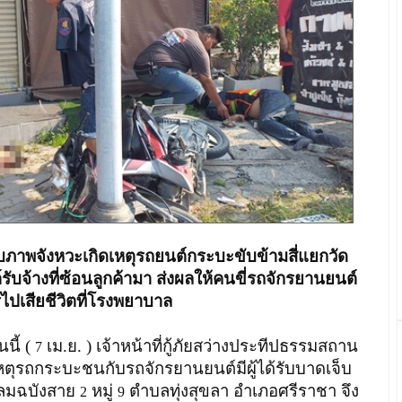
ภาพจังหวะเกิดเหตุรถยนต์กระบะขับข้ามสี่แยกวัด
จ้างที่ซ้อนลูกค้ามา ส่งผลให้คนขี่รถจักรยานยนต์
รไปเสียชีวิตที่โรงพยาบาล
นนี้ (
เม.ย. ) เจ้าหน้าที่กู้ภัยสว่างประทีปธรรมสถาน
7
ติเหตุรถกระบะชนกับรถจักรยานยนต์มีผู้ได้รับบาดเจ็บ
หลมฉบังสาย
หมู่
ตำบลทุ่งสุขลา อำเภอศรีราชา จึง
2
9