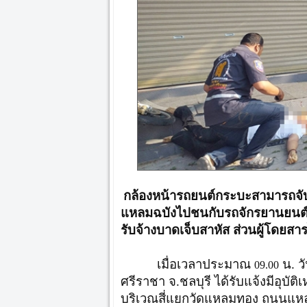
กล้องหน้ารถยนต์กระบะสามารถจับ
แหลมฉบังไปชนกับรถจักรยานยนต์รับ
รับจ้างบาดเจ็บสาหัส ส่วนผู้โดยสา
เมื่อเวลาประมาณ
น. วั
09.00
ศรีราชา จ.ชลบุรี ได้รับแจ้งมีอุบั
บริเวณสี่แยกวัดแหลมทอง ถนนแ