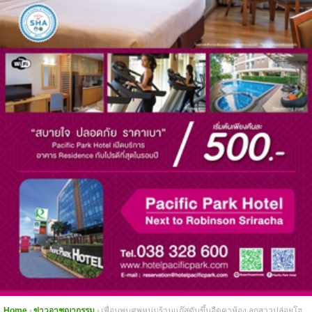
Home
ข่าวอาชญากรรม
เพื่อนพบศพหนุ่มร้านแก๊สดับขึ้นอืดคาห้อง ลูกสาวปล่อยโฮ