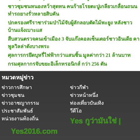
ชาวชุมชนหนองหว้าสุดทน คนร้ายโรยตะปูเกลียวเกลื่อนถนน
ทำรถยางรั่วหลายสิบคัน
ปกครองศรีราชาร่วมป่าไม้จับผู้ลักลอบตัดไม้พะยูง หลังชาว
บ้านแจ้งเบาะแส
สืบสวนตรวจคนเข้าเมือง 3 จับแก๊งคอลเซ็นเตอร์ชาวอินเดีย คา
พูลวิลล่าดังบางพระ
ศุลการกรยึดบุหรี่ไฟฟ้ากว่าแสนชิ้น มูลค่ากว่า 21 ล้านบาท
กรมศุลกากรจับขยะอิเล็กทรอนิกส์ กว่า 256 ตัน
หมวดหมู่ข่าว
ข่าวการศึกษา
ข่าวกีฬา
ข่าวชุมชน
ข่าวหน้าหนึ่ง
ข่าวอาชญากรรม
ท่องเที่ยวบันเทิง
ประชาสัมพันธ์
วีดีโอ
หน่วยงานท้องถิ่น
Yes กูว่ามันใช่ |
Yes2016.com