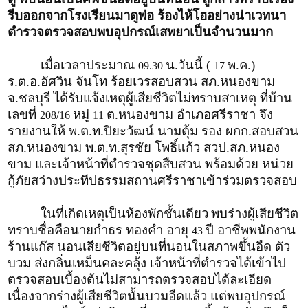
รีบออกจากโรงเรียนมาดูพ่อ ร้องไห้โฮอย่างน่าเวทนา
ตำรวจตรวจสอบพบอุปกรณ์เสพยาเป็นจำนวนมาก
เมื่อเวลาประมาณ
น.วันนี้ (
พ.ค.)
09.30
17
ร.ต.อ.อัศวิน จันโท ร้อยเวรสอบสวน สภ.หนองขาม
จ.ชลบุรี ได้รับแจ้งเหตุผู้เสียชีวิตไม่ทราบสาเหตุ ที่บ้าน
เลขที่
หมู่
ต.หนองขาม อำเภอศรีราชา จึง
208/16
11
รายงานให้ พ.ต.ท.ปิยะวัฒน์ นามตุ้ม รอง ผกก.สอบสวน
สภ.หนองขาม พ.ต.ท.สุรชัย โพธิ์แก้ว สวป.สภ.หนอง
ขาม และเจ้าหน้าที่ตำรวจชุดสืบสวน พร้อมด้วย หน่วย
กู้ภัยสว่างประทีปธรรมสถานศรีราชาเข้าร่วมตรวจสอบ
ในที่เกิดเหตุเป็นห้องพักชั้นเดียว
พบร่างผู้เสียชีวิต
ทราบชื่อคือนายกำธร ทองคำ อายุ
ปี อาชีพพนักงาน
43
ร้านแก๊ส นอนเสียชีวิตอยู่บนที่นอนในสภาพขึ้นอืด ตัว
บวม ส่งกลิ่นเหม็นคละคลุ้ง เจ้าหน้าที่ตำรวจได้เข้าไป
ตรวจสอบเบื้องต้นไม่สามารถตรวจสอบได้ละเอียด
เนื่องจากร่างผู้เสียชีวิตนั้นบวมอืดแล้ว แต่พบอุปกรณ์