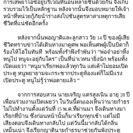
การเสพยาไอซ์อยู่บริเวณที่นอนหลายชิ้นด้วยกัน จึงเก็บ
รวบรวมไว้เป็นหลักฐาน หลังจากนั้นจึงมอบหมายให้เจ้า
หน้าที่หน่วยกู้ภัยนำร่างส่งไปชันสูตรหาสาเหตุการเสีย
ชีวิตที่แน่ชัดอีกครั้ง
หลังจากนั้นพอญาติและลูกสาว วัย
ปี ของผู้เสีย
14
ชีวิตทราบข่าวได้เดินทางมาดูศพ พอเห็นศพผู้เป็นบิดาก็
ร้องไห้โฮในทันที พร้อมทั้งรำพึงรำพันว่า “พ่อจ๋าอย่าทิ้ง
หนูไป หนูจะอยุ่กับใคร” เป็นที่น่าเวทนายิ่งนัก พร้อมทั้ง
เปิดเผยว่า “หนูมาเรียกพ่อแล้วทุกวัน แต่เค้าไม่ยอมเปิด
ประตู หนูพยายามจะกระชากประตูห้องแต่ก็ไม่มีแรง
เปิดประตู หนูไม่รู้ว่าพ่อตายแล้ว “
จากการสอบสวน นายเจริญ แตรสูงเนิน อายุ
ปี
28
เพื่อนร่วมงานเปิดเผยว่า ในวันนี้ตนเองเห็นว่านายกำธร
ไม่ไปทำงานตั้งแต่วันที่
พ.ค.ที่ผ่านมา จึงเดินทางมา
15
เรียกที่บ้าน ซึ่งก่อนหน้านั้นก็มาเรียกทุกเช้า แต่ไม่มี
เสียงตอบจึงเดินทางกลับไป แต่วันนี้มากลับได้กลิ่น
เหม็นเน่า จึงเรียกญาตินายกำธรมาช่วยกันพังประตู