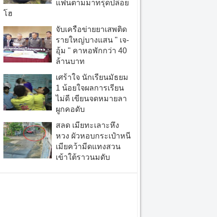
แฟนตามมาทรุดปล่อย
โฮ
จับเครือข่ายยาเสพติด
รายใหญ่บางแสน " เจ-
อุ้ม " คาหอพักกว่า 40
ล้านบาท
เศร้าใจ นักเรียนมัธยม
1 น้อยใจผลการเรียน
ไม่ดี เขียนจดหมายลา
ผูกคอดับ
สลด เมียทะเลาะหึง
หวง ผัวหอบกระเป๋าหนี
เมียคว้ามีดแทงสวน
เข้าใต้ราวนมดับ