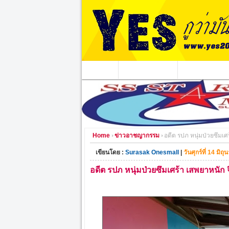
หน้าแรก
ข่าวอาชญากรรม
หน่วยงานท้องถิ่
Home
ข่าวอาชญากรรม
อดีต รปภ หนุ่มป่วยซึมเ
เขียนโดย :
Surasak Onesmall
|
วันศุกร์ที่ 14 มิ
อดีต รปภ หนุ่มป่วยซึมเศร้า เสพยาหนั