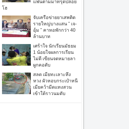
แฟนตามมาทรุดปล่อย
โฮ
จับเครือข่ายยาเสพติด
รายใหญ่บางแสน " เจ-
อุ้ม " คาหอพักกว่า 40
ล้านบาท
เศร้าใจ นักเรียนมัธยม
1 น้อยใจผลการเรียน
ไม่ดี เขียนจดหมายลา
ผูกคอดับ
สลด เมียทะเลาะหึง
หวง ผัวหอบกระเป๋าหนี
เมียคว้ามีดแทงสวน
เข้าใต้ราวนมดับ