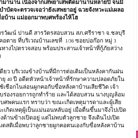
ร้ามานาน เนื่องจากเสพยาเสพติดมานานหลายปี จนมี
บำบัดจะตรวจเจอว่ายังเสพยาอยู่ ฉวยจังหวะแม่เผลอ
ื่อบ้าน แม่ออกมาพบศพร้องไห้โฮ
อมรวัฒน์ ปานดี สารวัตรสอบสวน สภ.ศรีราชา จ.ชลบุรี
ผูกคอตาย ที่บริเวณบ้านเลขที่
ซอยบ่อก๊อก หมู่
1/36
3
ินทางไปตรวจสอบ พร้อมประสานเจ้าหน้าที่กู้ภัยสว่าง
ม
 บริเวณข้างบ้านที่มีการต่อเติมเป็นหลังคากันฝน
ายุ
ปี อดีตหัวหน้าเจ้าหน้าที่รักษาความปลอดภัยใน
40
้เชือกไนล่อนผูกคอกับขื่อหลังคาบ้านเสียชีวิต เจ้า
พบร่องรอยการถูกทำร้าย และได้สอบสวน นางบุญล้อม
ผู้พบศพคนแรก ทราบว่า ขณะเกิดเหตุมารดาและผู้เสีย
ะเกิดเหตุผู้เป็นแม่นอนหลับอยู่ เมื่อตื่นขึ้นมาจึงไปเปิด
องด้านข้างเปิดอยู่ แต่ไม่พบตัวลูกชาย จึงเดินไปเปิด
มดสติเมื่อพบว่าลูกชายผูกคอตนเองกับขื่อหลังคาบ้าน