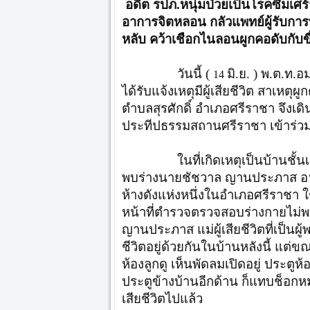
อดีต รปภ.หนุ่มป่วยเป็นโรคซึมเศ
อาการจิตหลอน กลัวแพทย์ผู้รับการ
หลับ คว้าเชือกไนลอนผูกคอดับกับข
วันนี้ (
มิ.ย. ) พ.ต.ท.
14
ได้รับแจ้งเหตุมีผู้เสียชีวิต สาเหตุ
ตำบลสุรศักดิ์ อำเภอศรีราชา จึงเด
ประทีปธรรมสถานศรีราชา เข้าร่ว
ในที่เกิดเหตุเป็นบ้านชั้นเดียว
พบร่างนายชัชวาล ญานประภาส อ
ห้างดังแห่งหนึ่งในอำเภอศรีราชา ใช
หน้าที่ตำรวจตรวจสอบร่างกายไม่
ญานประภาส แม่ผู้เสียชีวิตที่เป็น
ชีวิตอยู่ด้วยกันในบ้านหลังนี้ แต่ขณ
ห้องลูกดู เห็นพัดลมเปิดอยู่ ประตูห้
ประตูข้างบ้านอีกด้าน ก็แทบช็อกห
เสียชีวิตไปแล้ว