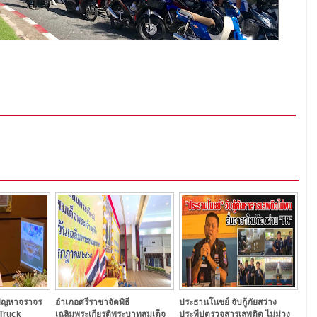
ัญหาจราจร
อำเภอศรีราชาจัดพิธี
ประธานโนชย์ จับกู้ภัยสว่าง
 Truck
เฉลิมพระเกียรติพระบาทสมเด็จ
ประทีปตรวจสารเสพติด ไม่ม่วง