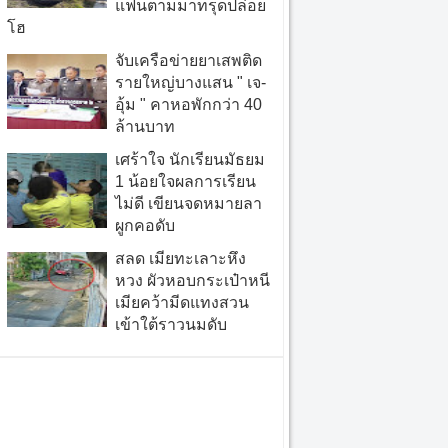
แฟนตามมาทรุดปล่อย
โฮ
จับเครือข่ายยาเสพติด
รายใหญ่บางแสน " เจ-
อุ้ม " คาหอพักกว่า 40
ล้านบาท
เศร้าใจ นักเรียนมัธยม
1 น้อยใจผลการเรียน
ไม่ดี เขียนจดหมายลา
ผูกคอดับ
สลด เมียทะเลาะหึง
หวง ผัวหอบกระเป๋าหนี
เมียคว้ามีดแทงสวน
เข้าใต้ราวนมดับ