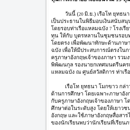
วันนี้ (
มิ.ย.) เรือโท ยุทธน
20
เป็นประธานในพิธีมอบเงินสนับสน
โดยรอบท่าเรือแหลมฉบัง
โรงเรี
7
ทุน ให้กับ บุตรหลานในชุมชนรอบท
โดยตรง เพื่อพัฒนาทักษะด้านภาษา
ฉบัง เพื่อให้มีประสบการณ์ตรงใน
ครูภาษาอังกฤษเจ้าของภาษา รวมง
พิพัฒนกุล รองนายกเทศมนตรีนครแหล
แหลมฉบัง ณ ศูนย์สวัสดิการ ท่าเร
เรือโท ยุทธนา โมกขาว กล่า
ด้านการศึกษา โดยเฉพาะภาษาอังกฤ
กับครูภาษาอังกฤษเจ้าของภาษา โด
ศึกษาต่อในระดับสูง โดยให้เยาวชนผู้
อังกฤษ และใช้ภาษาอังกฤษสื่อสาร
ของนักเรียนพบว่านักเรียนที่เรียนภ