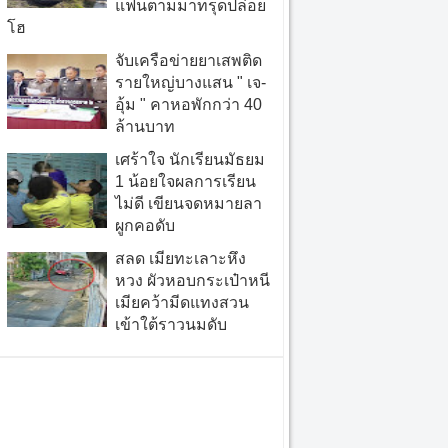
แฟนตามมาทรุดปล่อย
โฮ
จับเครือข่ายยาเสพติด
รายใหญ่บางแสน " เจ-
อุ้ม " คาหอพักกว่า 40
ล้านบาท
เศร้าใจ นักเรียนมัธยม
1 น้อยใจผลการเรียน
ไม่ดี เขียนจดหมายลา
ผูกคอดับ
สลด เมียทะเลาะหึง
หวง ผัวหอบกระเป๋าหนี
เมียคว้ามีดแทงสวน
เข้าใต้ราวนมดับ