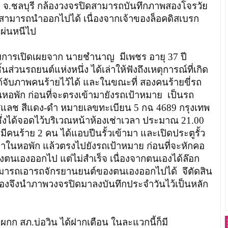
ชา จ.ชลบุรี กล้องวงจรปิดสามารถบันทึกภาพสองโจรวัย
ม่สามารถนำออกไปได้ เนื่องจากเจ้าของล็อคดิสเบรก
เผ่นหนีไป
รับการเปิดเผยจาก นายชำนาญ มีเพชร อายุ 37 ปี
วนรถยนต์แห่งหนึ่ง ได้เล่าให้ฟังถึงเหตุการณ์ที่เกิด
ได้จับภาพคนร้ายไว้ได้ และในขณะที่ สองคนร้ายขี่รถ
นหอพัก ก่อนที่จะตรงเข้ามายังรถเป้าหมาย เป็นรถ
อ็มสแลช สีแดง-ดำ หมายเลขทะเบียน 5 กฉ 4689 กรุงเทพ
่งได้จอดไว้บริเวณหน้าห้องเช่าเวลา ประมาณ 21.00
ีคนร้าย 2 คน ได้แอบปีนรั้วเข้ามา และเปิดประตูรั้ว
มาในหอพัก แล้วตรงไปยังรถเป้าหมาย ก่อนที่จะหักคอ
ตนเองออกไป แต่ไม่สำเร็จ เนื่องจากตนเองได้ล๊อก
สามารถเอารถจักรยานยนต์ของตนเองออกไปได้ จึตัดสิน
งจึงนำภาพวงจรปิดมาลงบันทึกประจำวันไว้เป็นหลัก
กก สภ.บ่อวิน ได้ฝากเตือน ในละแวกนี้ก็มี