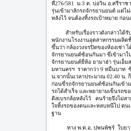
ที่276/581 ม.3 ต. บ่อวิน อ.ศรีรา
รุ่นเข้ามาลักรถจักรยานยนต์ แต่ไ
หลังไว้ จนต้องทิ้งรถเป้าหมาย ก่อน
สำหรับเรื่องราวดังกล่าวได้
พนักงานโรงงานอุตสาหกรรมผลิตชิ้นส่
ขึ้นว่า กล้องวงจรปิดของห้องเช่า 
จักรยานยนต์ซ้อนกันมา ขี่เข้ามาใ
จักรยานยนต์ยี่ห้อ ยามาฮ่า รุ่นเ
มหานครฯ ราคากว่า 9 หมื่นบาท ซึ
น.จากนั้นเวลาประมาณ 02.40 น. ก็ม
ก่อนขี่รถจักรยานยนต์ซ้อนกันเข้า
รถได้สำเร็จ และพยายามเข็นรถของ
ดิสเบรกล้อหลังไว้ คนร้ายจึงไม่
ใจทิ้งรถของตนและหลบหนีไป ตนเอ
ฐาน
ทาง พ.ต.อ. ปพนพัชร์ ใบยา ผ