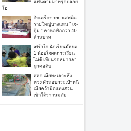
แฟนตามมาทรุดปล่อย
โฮ
จับเครือข่ายยาเสพติด
รายใหญ่บางแสน " เจ-
อุ้ม " คาหอพักกว่า 40
ล้านบาท
เศร้าใจ นักเรียนมัธยม
1 น้อยใจผลการเรียน
ไม่ดี เขียนจดหมายลา
ผูกคอดับ
สลด เมียทะเลาะหึง
หวง ผัวหอบกระเป๋าหนี
เมียคว้ามีดแทงสวน
เข้าใต้ราวนมดับ