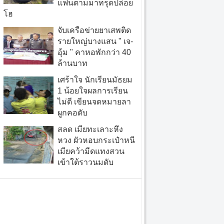
แฟนตามมาทรุดปล่อย
โฮ
จับเครือข่ายยาเสพติด
รายใหญ่บางแสน " เจ-
อุ้ม " คาหอพักกว่า 40
ล้านบาท
เศร้าใจ นักเรียนมัธยม
1 น้อยใจผลการเรียน
ไม่ดี เขียนจดหมายลา
ผูกคอดับ
สลด เมียทะเลาะหึง
หวง ผัวหอบกระเป๋าหนี
เมียคว้ามีดแทงสวน
เข้าใต้ราวนมดับ