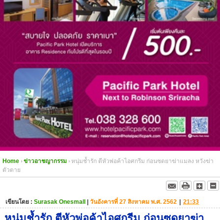
Home
ข่าวอาชญากรรม
หนุ่มช้ำรัก ตีหัวพ่อค้าไอศกรีม ก่อนซดยาฆ่าแมลง หวังฆ่า
ตัวตาย
เขียนโดย :
Surasak Onesmall
|
วันอังคารที่ 27 สิงหาคม พ.ศ. 2562
|
21:33
หนุ่มช้ำรัก ตีหัวพ่อค้าไอศกรีม ก่อนซดยาฆ่า