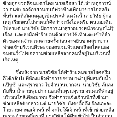
ซ้ายถูกขวดตีจนแตกโดย นายเจือลา ได้เล่าเหตุการณ์
ว่า ตนขับรถจักรยานยนต์พ่วงข้างเพื่อมาขายไอศครีม
ที่บริเวณที่เกิดเหตุอยู่เป็นประจำแต่วันนี้ นายวิชัย ผู้ก่อ
เหตุ เรียกตนไปหาตนก็คิดว่าจะสั่งไอศครีม ตนเลยเดิน
ไปหาแต่ นายวิชัย มีอาการเมาสุราอย่างหนักจนพูดไม่รู้
เรื่อง และลงมือทำร้ายตนด้วยการใช้เท้าแตะเข้าที่ลำ
ตัวของตนจำนวนหลายครั้งก่อนจะหยิบขวดสุราขาว
ฟาดเข้าบริเวณศีรษะของตนจนหัวแตกเลือดไหลนอง
จนตนวิ่งไปขอความช่วยเหลือจากคนที่อยู่ในบริเวณที่
เกิดเหตุ
ซึ่งหลังจาก นายวิชัย ได้ทำร้ายคนขายไอศครีม
ก็ได้กลับไปที่ห้องแล้วทำการยกซดยาฆ่าปูที่ผสมกับน้ำ
แป๊บซี่ และสุราขาว ไปจำนวนมากจน นายวิชัย ล้มลง
กับพื้น น้ำลายฟูมปาก นอนดิ้นทุรนทุราย จนคนที่พักอยู่
บริเวณใกล้เคียงมาพบ จึงทำการแจ้งเจ้าหน้าที่เข้ามา
ช่วยเหลือดังกล่าว แต่ นายวิชัย. ยังคงดื้อดึง ร้องเอะอะ
โวยวายด่าทอเจ้าหน้าที่ จะไม่ให้เจ้าหน้าที่เข้าช่วยเหลือ
เพราะด้วยฤทธิ์สุราที่ นายวิชัย ได้ดื่มเข้าไปเป็นจำนวน