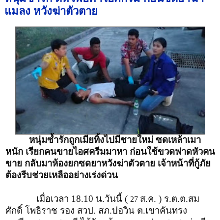
แมลง หวังฆ่าตัวตาย
หนุ่มซ้ำรักถูกเมียทิ้งไปมีชายใหม่ ซดเหล้าเมา
หนัก เรียกคนขายไอศครีมมาหา ก่อนใช้ขวดฟาดหัวคน
ขาย กลับมาห้องยกซดยาหวังฆ่าตัวตาย เจ้าหน้าที่กู้ภัย
ต้องรีบช่วยเหลืออย่างเร่งด่วน
เมื่อเวลา 18.10 น.วันนี้ (
ส.ค. ) ร.ต.ต.สม
27
ศักดิ์ โพธิราช รอง สวป. สภ.บ่อวิน ต.เขาคันทรง