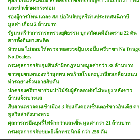
ศุลกากรแหลมฉบัง สกัดส่งออกช่อดอกกัญชาไปนอกกว่า 1 ตัน
และนำเข้าผงกระท่อม
รองผู้การโทน แถลง สภ บ่อวินจับบุหรี่ต่างประเทศหนีภาษี
มูลค่า เกือบ 2 ล้านบาท
รัฐมนตรีว่าการกระทรวงยุติธรรม บุกสกัดเคมีอันตราย 22 ตัน
สารตั้งต้นยาเสพติด
หัวหมอ ไม่ยอมให้ตรวจ พอตรวจปุ๊บ เจอปั๊บ ศรีราชา No Drugs
No Dealers
กรมศุลกากรจับกุมสินค้าผิดกฎหมายมูลค่ากว่า 88 ล้านบาท
ชาวชุมชนหนองหว้าสุดทน คนร้ายโรยตะปูเกลียวเกลื่อนถนน
ทำรถยางรั่วหลายสิบคัน
ปกครองศรีราชาร่วมป่าไม้จับผู้ลักลอบตัดไม้พะยูง หลังชาว
บ้านแจ้งเบาะแส
สืบสวนตรวจคนเข้าเมือง 3 จับแก๊งคอลเซ็นเตอร์ชาวอินเดีย คา
พูลวิลล่าดังบางพระ
ศุลการกรยึดบุหรี่ไฟฟ้ากว่าแสนชิ้น มูลค่ากว่า 21 ล้านบาท
กรมศุลกากรจับขยะอิเล็กทรอนิกส์ กว่า 256 ตัน