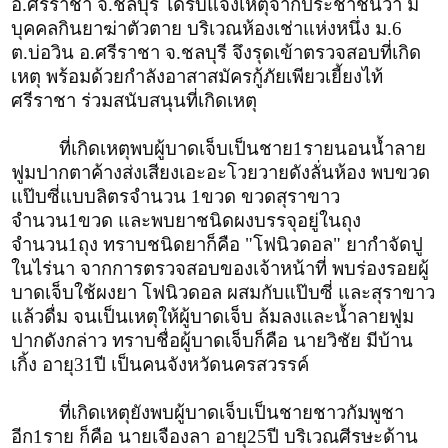
อ.ศรีราชา จ.ชลบุรี ได้รับแจ้งเหตุจากประชาชนว่า มี
บุคคลกินยาฆ่าตัวตาย บริเวณห้องเช่าแห่งหนึ่ง ม.6
ต.บ่อวิน อ.ศรีราชา จ.ชลบุรี จึงรุดเข้าตรวจสอบที่เกิด
เหตุ พร้อมด้วยกำลังอาสาสมัครกู้ภัยเพียวเยี้ยงไท้
ศรีราชา ร่วมสนับสนุนที่เกิดเหตุ
ที่เกิดเหตุพบผู้บาดเจ็บเป็นชาย1รายนอนน้ำลาย
ฟูมปากตาค้างส่งเสียงเอะอะโวยวายดังลั่นห้อง พบขวด
แป๊บซี่แบบลิตรจำนวน 1ขวด ขวดสุราขาว
จำนวน1ขวด และพบยาชนิดผงบรรจุอยู่ในถุง
จำนวน1ถุง ทราบชนิดยาก็คือ "โฟนิวดอล" ยากำจัดปู
ในไร่นา จากการตรวจสอบของเจ้าหน้าที่ พบร่องรอยผู้
บาดเจ็บใช้ผงยา โฟนิวดอล ผสมกับแป๊บซี่ และสุราขาว
แล้วดื่ม จนเป็นเหตุให้ผู้บาดเจ็บ ล้มลงและน้ำลายฟูม
ปากดังกล่าว ทราบชื่อผู้บาดเจ็บก็คือ นายวิชัย มีบ้าน
เกิ้ง อายุ31ปี เป็นคนจังหวัดนครสวรรค์
ที่เกิดเหตุยังพบผู้บาดเจ็บเป็นชายชาวกัมพูชา
อีก1ราย ก็คือ นายเจืองลา อายุ25ปี บริเวณศีรษะด้าน