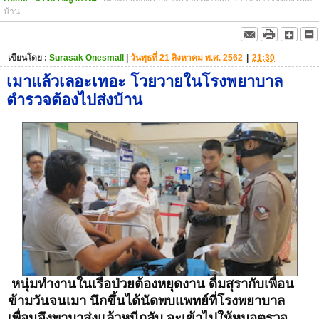
บ้าน
เขียนโดย :
Surasak Onesmall
|
วันพุธที่ 21 สิงหาคม พ.ศ. 2562
|
21:30
เมาแล้วเลอะเทอะ โวยวายในโรงพยาบาล
ตำรวจต้องไปส่งบ้าน
หนุ่มทำงานในเรือป่วยต้องหยุดงาน ดื่มสุรากับเพื่อน
ข้ามวันจนเมา นึกขึ้นได้นัดพบแพทย์ที่โรงพยาบาล
เพื่อนจึงพามาส่งแล้วหนีกลับ จะเข้าไปให้หมอตรวจ