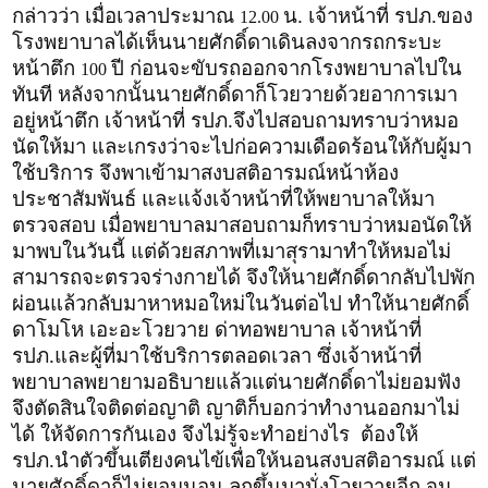
กล่าวว่า เมื่อเวลาประมาณ
น. เจ้าหน้าที่ รปภ.ของ
12.00
โรงพยาบาลได้เห็นนายศักดิ์ดาเดินลงจากรถกระบะ
หน้าตึก
ปี ก่อนจะขับรถออกจากโรงพยาบาลไปใน
100
ทันที หลังจากนั้นนายศักดิ์ดาก็โวยวายด้วยอาการเมา
อยู่หน้าตึก เจ้าหน้าที่ รปภ.จึงไปสอบถามทราบว่าหมอ
นัดให้มา และเกรงว่าจะไปก่อความเดือดร้อนให้กับผู้มา
ใช้บริการ จึงพาเข้ามาสงบสติอารมณ์หน้าห้อง
ประชาสัมพันธ์ และแจ้งเจ้าหน้าที่ให้พยาบาลให้มา
ตรวจสอบ เมื่อพยาบาลมาสอบถามก็ทราบว่าหมอนัดให้
มาพบในวันนี้ แต่ด้วยสภาพที่เมาสุรามาทำให้หมอไม่
สามารถจะตรวจร่างกายได้ จึงให้นายศักดิ์ดากลับไปพัก
ผ่อนแล้วกลับมาหาหมอใหม่ในวันต่อไป ทำให้นายศักดิ์
ดาโมโห เอะอะโวยวาย ด่าทอพยาบาล เจ้าหน้าที่
รปภ.และผู้ที่มาใช้บริการตลอดเวลา ซึ่งเจ้าหน้าที่
พยาบาลพยายามอธิบายแล้วแต่นายศักดิ์ดาไม่ยอมฟัง
จึงตัดสินใจติดต่อญาติ ญาติก็บอกว่าทำงานออกมาไม่
ได้ ให้จัดการกันเอง จึงไม่รู้จะทำอย่างไร ต้องให้
รปภ.นำตัวขึ้นเตียงคนไข้เพื่อให้นอนสงบสติอารมณ์ แต่
นายศักดิ์ดาก็ไม่ยอมนอน ลุกขึ้นมานั่งโวยวายอีก จน