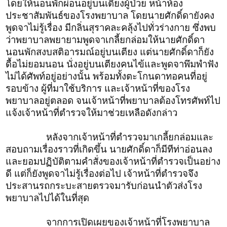
โดยให้นอนพักผ่อนอยู่บนเตียงผู้ป่วย หน้าห้อง
ประชาสัมพันธ์ของโรงพยาบาล โดยนายศักดิ์ดายังคง
พูดจาไม่รู้เรื่อง มีกลิ่นสุราคละคลุ้งไปทั่วร่างกาย ซึ่งพบ
ว่าพยาบาลพยายามพูดจาเกลี้ยกล่อมให้นายศักดิ์ดา
นอนพักสงบสติอารมณ์อยู่บนเตียง แต่นายศักดิ์ดาก็ยัง
ดื้อไม่ยอมนอน นั่งอยู่บนเตียงคนไข้และพูดจาพึมพำฟัง
ไม่ได้ศัพท์อยู่อย่างนั้น พร้อมทั้งตะโกนดาทอคนที่อยู่
รอบข้าง ผู้ที่มาใช้บริการ และเจ้าหน้าที่ของโรง
พยาบาลอยู่ตลอด จนเจ้าหน้าที่พยาบาลต้องโทรศัพท์ไป
แจ้งเจ้าหน้าที่ตำรวจให้มาช่วยเหลือดังกล่าว
หลังจากเจ้าหน้าที่ตำรวจมาเกลี้ยกล่อมและ
สอบถามเรื่องราวที่เกิดขึ้น นายศักดิ์ดาก็มีทีท่าอ่อนลง
และยอมปฏิบัติตามคำสั่งของเจ้าหน้าที่ตำรวจเป็นอย่าง
ดี แต่ก็ยังพูดจาไม่รู้เรื่องต่อไป เจ้าหน้าที่ตำรวจจึง
ประสานรถกระบะสายตรวจมารับก่อนนำตัวส่งโรง
พยาบาลไปได้ในที่สุด
จากการเปิดเผยของเจ้าหน้าที่โรงพยาบาล