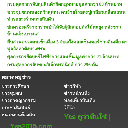
กรมศุลกากรจับกุมสินค้าผิดกฎหมายมูลค่ากว่า 88 ล้านบาท
ชาวชุมชนหนองหว้าสุดทน คนร้ายโรยตะปูเกลียวเกลื่อนถนน
ทำรถยางรั่วหลายสิบคัน
ปกครองศรีราชาร่วมป่าไม้จับผู้ลักลอบตัดไม้พะยูง หลังชาว
บ้านแจ้งเบาะแส
สืบสวนตรวจคนเข้าเมือง 3 จับแก๊งคอลเซ็นเตอร์ชาวอินเดีย คา
พูลวิลล่าดังบางพระ
ศุลการกรยึดบุหรี่ไฟฟ้ากว่าแสนชิ้น มูลค่ากว่า 21 ล้านบาท
กรมศุลกากรจับขยะอิเล็กทรอนิกส์ กว่า 256 ตัน
หมวดหมู่ข่าว
ข่าวการศึกษา
ข่าวกีฬา
ข่าวชุมชน
ข่าวหน้าหนึ่ง
ข่าวอาชญากรรม
ท่องเที่ยวบันเทิง
ประชาสัมพันธ์
วีดีโอ
หน่วยงานท้องถิ่น
Yes กูว่ามันใช่ |
Yes2016.com