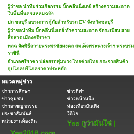
ผู้ว่าชล นำทีมร่วมกิจกรรม บิ๊กคลีนนิ่งเดย์ สร้างความสะอาด
ในพื้นที่นครแหลมฉบัง
ปภ ชลบุรี อบรมการกู้ภัยสำหรับรถ EV จังหวัดชลบุรี
ผู้ว่าชลนำทีม บิ๊กคลีนนิ่งเดย์ ทำความสะอาด จัดระเบียบ สาย
สื่อสาร เมืองศรีราชา
ทลฉ จัดพิธีถวายพระพรชัยมงคล สมเด็จพระนางเจ้าฯ พระบรม
ราชินี
อำเภอศรีราชา ปล่อยรถพุ่มพวง ไทยช่วยไทย กระจายสินค้า
อุปโภคบริโภคราคาประหยัด
หมวดหมู่ข่าว
ข่าวการศึกษา
ข่าวกีฬา
ข่าวชุมชน
ข่าวหน้าหนึ่ง
ข่าวอาชญากรรม
ท่องเที่ยวบันเทิง
ประชาสัมพันธ์
วีดีโอ
หน่วยงานท้องถิ่น
Yes กูว่ามันใช่ |
Yes2016.com