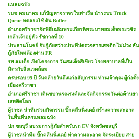
แหลมฉบัง
รมช คมนาคม แก้ปัญหาจราจรในท่าเรือ นำระบบ Truck
Queue ทดลองใช้ ดัน Buffer
อำเภอศรีราชาจัดพิธีเฉลิมพระเกียรติพระบาทสมเด็จพระวชิร
เกล้าเจ้าอยู่หัว รัชกาลที่ 10
ประธานโนชย์ จับกู้ภัยสว่างประทีปตรวจสารเสพติด ไม่ม่วง ลั่น
กู้ภัยใหม่ต้องผ่าน FR
รพ สมเด็จ เปิดโครงการ วันสมเด็จสีเขียว โรงพยาบาลที่เป็น
มิตรกับสิ่งแวดล้อม
ครบรอบ 95 ปี วันคล้ายวันถึงแก่อสัญกรรม ท่านเจ้าคุณ ผู้ก่อตั้ง
เมืองศรีราชา
อำเภอศรีราชา เดินขบวนรณรงค์และจัดกิจกรรมวันต่อต้านยา
เสพติดโลก
ผู้ว่าชล นำทีมร่วมกิจกรรม บิ๊กคลีนนิ่งเดย์ สร้างความสะอาด
ในพื้นที่นครแหลมฉบัง
ปภ ชลบุรี อบรมการกู้ภัยสำหรับรถ EV จังหวัดชลบุรี
ผู้ว่าชลนำทีม บิ๊กคลีนนิ่งเดย์ ทำความสะอาด จัดระเบียบ สาย