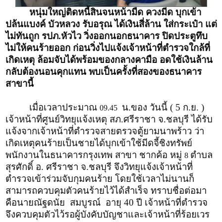
หนุ่มใหญ่ติดหนี้สินจนหน้ามืด ควงมีด บุกเข้า
ปล้นแบงค์ บัวหลวง รับอรุณ ได้เงินสี่ล้าน ใส่กระเป๋า แต่
ไม่ทันถูก รปภ.หัวไว วิ่งออกนอกธนาคาร ปิดประตูทึบ
ไม่ให้คนร้ายออก ก่อนวิ่งไปแจ้งเจ้าหน้าที่ตำรวจใกล้ที่
เกิดเหตุ ล้อมจับได้พร้อมของกลางคามือ อดใช้เงินล้าน
กลับต้องนอนคุกแทน พบเป็นครั้งที่สองของธนาคาร
สาขานี้
เมื่อเวลาประมาณ
น.ของ วันนี้ ( 5 ก.ย. )
09.45
เจ้าหน้าที่ศูนย์วิทยุแจ้งเหตุ สภ.ศรีราชา จ.ชลบุรี ได้รับ
แจ้งจากเจ้าหน้าที่ตำรวจสายตรวจตู้ยามนาพร้าว ว่า
เกิดเหตุคนร้ายเป็นชายได้บุกเข้าใช้มีดจี้ชิงทรัพย์
พนักงานในธนาคารกรุงเทพ สาขา ชากค้อ หมู่
ตำบล
8
สุรศักดิ์ อ. ศรีราชา จ.ชลบุรี จึงวิทยุแจ้งเจ้าหน้าที่
ตำรวจเข้าร่วมจับกุมคนร้าย โดยใช้เวลาไม่นานก็
สามารถควบคุมตัวคนร้ายไว้ได้สำเร็จ ทราบชื่อต่อมา
คือนายณัฐดนัย สมบูรณ์ อายุ 40 ปี เจ้าหน้าที่ตำรวจ
จึงควบคุมตัวไว้รอผู้บังคับบัญชาและเจ้าหน้าที่ร้อยเวร