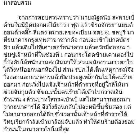
มาสอบสวน
จากการสอบสวนทราบว่า นายณัฐดนัย สะพายเป้
ด้านในมีมีดปอกผลไม้ยาว
ฟุต แล้วขี่รถจักรยานยนต์
1
ฮอนด้าคลิ๊ก สีแดง หมายเลขทะเบียน จตย
ชลบุรี มา
61
ที่ธนาคารกรุงเทพสาขาซากค้อ ก่อนจะเข้าไปกดบัตร
คิว แล้วเดินไปที่เคาเตอร์ธนาคาร แล้วควักมีดออกมา
ข่มขู่เจ้าหน้าที่ในช่องที่
ก่อนกระโดดข้ามเคาเตอร์ไป
1
จี้บังคับให้พนักงานส่งเงินมาให้ ส่วนพนักงานสาวตกใจ
ได้วิ่งหนีออกนอกห้องไป ส่วน รปภ.ได้เห็นเหตุการณ์จึง
วิ่งออกนอกธนาคารแล้วปิดประตูเหล็กกันไม่ให้คนร้าย
ออกมา ก่อนวิ่งไปแจ้งเจ้าหน้าที่ตำรวจที่อยู่ใกล้ให้มา
ช่วยจับกุมตัว ซึ่ขณะนั้นคนร้ายได้เข้าไปกวาดเงิน
จำนวน
ล้านบาทใส่กระเป๋าเป้ แต่ไม่สามารถออกมา
4
จากธนาคารได้ จึงวิ่งย้อนกลับไปจะหนีขึ้นชั้นสอง แต่
ไม่สามารถออกได้อีก ซึ่งเวลานั้นเจ้าหน้าที่ตำรวจได้
วิทยุเรียกกำลังเข้ามาล้อมจับแล้ว ทำให้คนร้ายต้องยอม
จำนนในธนาคารไปในที่สุด