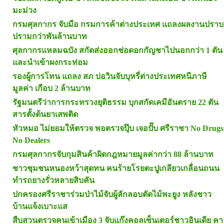
มะม่วง
กรมศุลกากร จับมือ กรมการค้าต่างประเทศ แถลงผลงานปราบ
ปรามกว่าพันล้านบาท
ศุลกากรแหลมฉบัง สกัดส่งออกช่อดอกกัญชาไปนอกกว่า 1 ตัน
และนำเข้าผงกระท่อม
รองผู้การโทน แถลง สภ บ่อวินจับบุหรี่ต่างประเทศหนีภาษี
มูลค่า เกือบ 2 ล้านบาท
รัฐมนตรีว่าการกระทรวงยุติธรรม บุกสกัดเคมีอันตราย 22 ตัน
สารตั้งต้นยาเสพติด
หัวหมอ ไม่ยอมให้ตรวจ พอตรวจปุ๊บ เจอปั๊บ ศรีราชา No Drugs
No Dealers
กรมศุลกากรจับกุมสินค้าผิดกฎหมายมูลค่ากว่า 88 ล้านบาท
ชาวชุมชนหนองหว้าสุดทน คนร้ายโรยตะปูเกลียวเกลื่อนถนน
ทำรถยางรั่วหลายสิบคัน
ปกครองศรีราชาร่วมป่าไม้จับผู้ลักลอบตัดไม้พะยูง หลังชาว
บ้านแจ้งเบาะแส
สืบสวนตรวจคนเข้าเมือง 3 จับแก๊งคอลเซ็นเตอร์ชาวอินเดีย คา