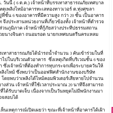
. วันนี้ (
ต.ค.) เจ้าหน้าที่บรรเทาสาธารณภัยเทศบาล
6
หตุเพลิงไหม้อาคารทะเลทองทาวเวอร์ ต.ทุ่งศุขลา
ที่ชั้น
ของอาคารที่มีความสูง กว่า
ชั้น เป็นอาคาร
6
20
ท จึงประสานหน่วยงานที่เกี่ยวข้องทั้ง เจ้าหน้าที่ตำรวจ
่วนภูมิภาค เจ้าหน้าที่กู้ภัยสว่างประทีปธรรมสถาน
้วยนางจินดา ถนอมรอด นายกเทศมนตรีนครแหลม
รเทาสาธารณภัยได้นำรถน้ำจำนวน
คันเข้าร่วมในที่
3
งเข้าไปในบริเวณตัวอาคาร ซึ่งเหตุเกิดที่บริเวณชั้น
ของ
6
ซึ่งเจ้าหน้าที่ต้องทำการทุบกระจกเพื่อระบายควันให้
เพลิงไหม้ ซึ่งพบว่าเป็นออฟฟิศสำนักงานของบริษัท
าร โดยพบว่าเพลิงได้ไหม้คอมพิวเตอร์เสียหายไปจำนวน
นบางส่วน เจ้าหน้าที่ใช้เวลาประมาณ
นาทีจึงสามารถ
20
ที่ได้รับบาดเจ็บ เนื่องจากเป็นวันหยุดไม่มีพนักงานมา
วจสอบได้
ารณ์เปิดเผยว่า ขณะที่เจ้าหน้าที่อาคารได้เฝ้า