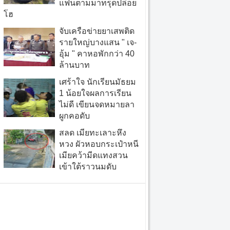
แฟนตามมาทรุดปล่อย
โฮ
จับเครือข่ายยาเสพติด
รายใหญ่บางแสน " เจ-
อุ้ม " คาหอพักกว่า 40
ล้านบาท
เศร้าใจ นักเรียนมัธยม
1 น้อยใจผลการเรียน
ไม่ดี เขียนจดหมายลา
ผูกคอดับ
สลด เมียทะเลาะหึง
หวง ผัวหอบกระเป๋าหนี
เมียคว้ามีดแทงสวน
เข้าใต้ราวนมดับ