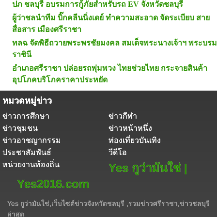
ปภ ชลบุรี อบรมการกู้ภัยสำหรับรถ EV จังหวัดชลบุรี
ผู้ว่าชลนำทีม บิ๊กคลีนนิ่งเดย์ ทำความสะอาด จัดระเบียบ สาย
สื่อสาร เมืองศรีราชา
ทลฉ จัดพิธีถวายพระพรชัยมงคล สมเด็จพระนางเจ้าฯ พระบรม
ราชินี
อำเภอศรีราชา ปล่อยรถพุ่มพวง ไทยช่วยไทย กระจายสินค้า
อุปโภคบริโภคราคาประหยัด
หมวดหมู่ข่าว
ข่าวการศึกษา
ข่าวกีฬา
ข่าวชุมชน
ข่าวหน้าหนึ่ง
ข่าวอาชญากรรม
ท่องเที่ยวบันเทิง
ประชาสัมพันธ์
วีดีโอ
หน่วยงานท้องถิ่น
Yes กูว่ามันใช่ |
Yes2016.com
Yes กูว่ามันใช่,เว็บไซต์ข่าวจังหวัดชลบุรี ,รวมข่าวศรีราชา,ข่าวชลบุรี
ล่าสุด