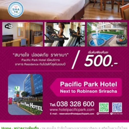
Home
หน่วยงานท้องถิ่น
รพ สมเด็จ รำลึกในพระมหากรุณาธิคุณ ธ สถิตในดวงใจไทย