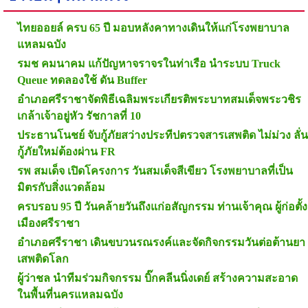
ไทยออยล์ ครบ 65 ปี มอบหลังคาทางเดินให้แก่โรงพยาบาล
แหลมฉบัง
รมช คมนาคม แก้ปัญหาจราจรในท่าเรือ นำระบบ Truck
Queue ทดลองใช้ ดัน Buffer
อำเภอศรีราชาจัดพิธีเฉลิมพระเกียรติพระบาทสมเด็จพระวชิร
เกล้าเจ้าอยู่หัว รัชกาลที่ 10
ประธานโนชย์ จับกู้ภัยสว่างประทีปตรวจสารเสพติด ไม่ม่วง ลั่น
กู้ภัยใหม่ต้องผ่าน FR
รพ สมเด็จ เปิดโครงการ วันสมเด็จสีเขียว โรงพยาบาลที่เป็น
มิตรกับสิ่งแวดล้อม
ครบรอบ 95 ปี วันคล้ายวันถึงแก่อสัญกรรม ท่านเจ้าคุณ ผู้ก่อตั้ง
เมืองศรีราชา
อำเภอศรีราชา เดินขบวนรณรงค์และจัดกิจกรรมวันต่อต้านยา
เสพติดโลก
ผู้ว่าชล นำทีมร่วมกิจกรรม บิ๊กคลีนนิ่งเดย์ สร้างความสะอาด
ในพื้นที่นครแหลมฉบัง