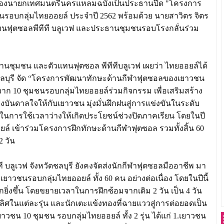
นหยง รองนายกเทศมนตรีนครแหลมฉบังเป็นประธานปิด "โครงการ
อบกลุ่มไทยออยล์ ประจำปี 2562 พร้อมด้วย นายสาวิตร จิตร
วแทนฟุตซอลพีทีที บลูเวฟ และประธานชุมชนรอบโรงกลั่นร่วม
รงานชุมชน และตัวแทนฟุตซอล พีทีทีบลูเวฟ เผยว่า ไทยออยล์ได้
 ชลบุรี จัด “โครงการพัฒนาทักษะด้านกีฬาฟุตซอลของเยาวชน
าก 10 ชุมชนรอบกลุ่มไทยออยล์ร่วมกิจกรรม เพื่อเสริมสร้าง
งบันดาลใจให้กับเยาวชน มุ่งมั่นฝึกฝนสู่การแข่งขันในระดับ
นในการใช้เวลาว่างให้เกิดประโยชน์ช่วงปิดภาคเรียน โดยในปี
ยล์ เข้าร่วมโครงการฝึกทักษะด้านกีฬาฟุตซอล รวมทั้งสิ้น 60
 วัน
 บลูเวฟ จังหวัดชลบุรี ยังคงจัดส่งนักกีฬาฟุตซอลมืออาชีพ มา
าวชนรอบกลุ่มไทยออยล์ ทั้ง 60 คน อย่างต่อเนื่อง โดยในปีนี้
่งขึ้น โดยขยายเวลาในการฝึกซ้อมจากเดิม 2 วัน เป็น 4 วัน
ิศในแต่ละรุ่น และนักเตะแข้งทองที่ฉายแววสู่การต่อยอดเป็น
ชน 10 ชุมชน รอบกลุ่มไทยออยล์ ทั้ง 2 รุ่น ได้แก่ 1.เยาวชน