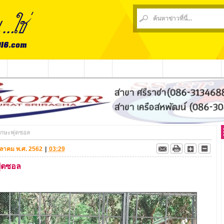
น
ข่าวชุมชน
ข่าวกีฬา
วีดีโอ
ประชาสัมพันธ์
ชาวบ้านร้องเรียน
มทักษะฟุตซอล
 ตุลาคม พ.ศ. 2562
|
03:29
ะฟุตซอล