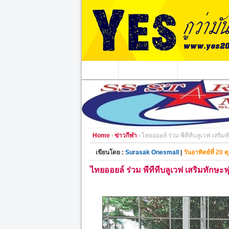
หน้าแรก
ข่าวอาชญากรรม
หน่วยงานท้องถิ่
Home
ข่าวกีฬา
ไทยออยล์​ ร่วม​ พีทีทีบลูเวฟ​ เสริ
เขียนโดย :
Surasak Onesmall
|
วันอาทิตย์ที่ 20
ไทยออยล์​ ร่วม​ พีทีทีบลูเวฟ​ เสริมทักษ