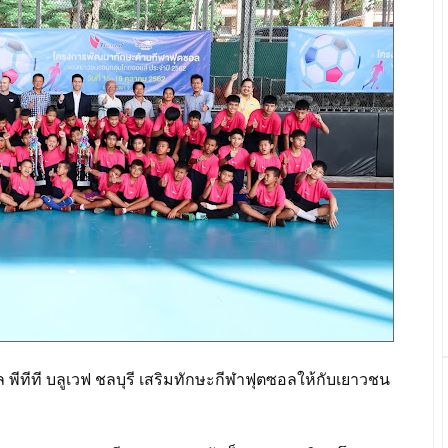
พีทีที บลูเวฟ ชลบุรี เสริมทักษะกีฬาฟุตซอลให้กับเยาวชน