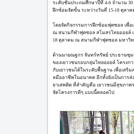
ระดับชั้นประถมศึกษาปีที่ 4-6 จำนวน 30
ฝึกซ้อมจัดขั้น ระหว่างวันที่ 15-18 ตุลา
โดยจัดกิจกรรมการฝึกซ้อมฟุตซอล เพื่อเ
ณ สนามกีฬาฟุตซอล สโมสรไทยออยล์ และ
18 ตุลาคม ณ สนามกีฬาฟุตซอล มหาวิทยา
ด้านนายณฐกร จันทร์ทรัพย์ ประธานชุม
ของเยาวชนรอบกลุ่มไทยออยล์ โครงการน
กับเยาวชนได้ในระดับพื้นฐาน เพื่อเสริ
ลมืออาชีพในอนาคต อีกทั้งยังเป็นการส
ยาเสพติด ที่สำคัญคือ เยาวชนมีสุขภาพร
จัดโครงการดีๆ แบบนี้ตลอดไป