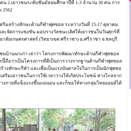
 คน 2.เยาวชนระดับชั้นมัธยมศึกษาปีที่ 1-3 จำนวน 30 คน การ
คม 2562
สริมสร้างทักษะด้านกีฬาฟุตซอล ระหว่างวันที่ 15-17 ตุลาคม
จัดการแข่งขัน มอบรางวัลชนะเลิศให้เยาวชนในวันศุกร์ที่
ลัยเกษตรศาสตร์ (วิทยาเขต ศรีราชา) อ.ศรีราชา จ.ชลบุรี
ชนบ้านนาเก่า เล่าว่า โครงการพัฒนาทักษะด้านกีฬาฟุตซอล
ี้ถือว่าเป็นโครงการที่ดีเป็นการวางรากฐานด้านกีฬาฟุตซอล
มสร้างทักษะกีฬา และเพื่อเป็นแรงบันดาลใจในการเป็นนักฟุตซอ
่งเสริมเยาวชนในการใช้เวลาว่างให้เกิดประโยชน์ ห่างไกลจาก
่างกายที่แข็งแรงขึ้นแน่นอน และก็ขอให้ทางกลุ่มไทยออยล์ได้