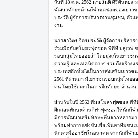
วันที่ 18 ต.ค. 2562 นายสันติ ศิริตั
พัฒนาทักษะด้านกีฬาฟุตซอลของเยาวชนร
ประวัติ ผู้จัดการบริหารงานชุมชน, ตั
งาน
นายสาวิตร จิตรประวัติ ผู้จัดการบริหา
ร่วมมือกับสโมสรฟุตซอล พีทีที บลูเวฟ
รอบกลุ่มไทยออยล์” โดยมุ่งเน้นเยาวชนจ
ความรู้ และเทคนิคต่างๆ รวมถึงสร้างแร
ประเทศอีกทั้งยังเป็นการส่งเสริมเยาวช
2561 ที่ผ่านมา มีเยาวชนรอบกลุ่มไทยออ
คน โดยใช้เวลาในการฝึกทักษะ จำนวน 2
สำหรับในปี 2562 ทีมสโมสรฟุตซอล พีทีที
ฝึกสอนทักษะด้านกีฬาฟุตซอลให้นักกีฬาเย
มีการพัฒนาเสริมทักษะที่หลากหลายมากยิ
พร้อมทำการแข่งขันเพื่อเฟ้นหาทีมชนะเล
นักเตะมืออาชีพในอนาคต จากนักกีฬาเยาว