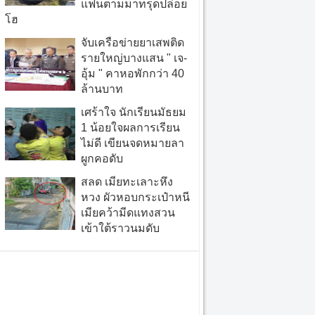
แฟนตามมาทรุดปล่อย
โฮ
จับเครือข่ายยาเสพติด
รายใหญ่บางแสน " เจ-
อุ้ม " คาหอพักกว่า 40
ล้านบาท
เศร้าใจ นักเรียนมัธยม
1 น้อยใจผลการเรียน
ไม่ดี เขียนจดหมายลา
ผูกคอดับ
สลด เมียทะเลาะหึง
หวง ผัวหอบกระเป๋าหนี
เมียคว้ามีดแทงสวน
เข้าใต้ราวนมดับ