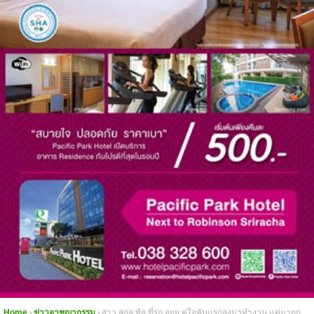
Home
ข่าวอาชญากรรม
สาว สกล ท้อ ขี่รถ จยย คู่ใจคันแรกลงมาทำงาน แต่มาถูก