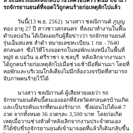
หาเงินส่งรถและส่งกลับบ้านให้ครอบครัว ตื่นมาเช้ามา
รถจักรยานยนต์ที่จอดไว้ถูกคนร้ายก่อเหตุลักไปแล้ว
วันนี้(13 พ.ย. 2562) นางสาว ชลณิกานต์ ภูบุญ
ทอง อายุ 27 ปี สาวชาวสกลนคร ที่ลงมาทำงานในพื้น
ตำบลบ่อวิน ได้เปิดเผยกับผู้สื่อข่าวว่า รถจักรยานยนต์
รุ่นเอ็มสแลซ สำดำ หมายเลขทะเบียน 1 กย
7640
–
สกลนคร ซึ่งไว้ที่โรงจอดรถในหอพักแห่งหนึ่งในพื้นที่
หมู่8 ต.บ่อวิน อ.ศรีราชา จ.ชลบุรี หลังเลิกจากงานมา
ได้ถูกคนร้ายก่อเหตุลักไปเมื่อช่วงเช้ามือที่ผ่านมา โดยที่
หอพักและบริเวณใกล้เคียงไม่มีกล้องวงจรปิดที่สามารถ
จับภาพคนร้ายไว้ได้
นางสาว ชลณิกานต์ ผู้เสียหายเผยว่า รถ
จักรยานยนต์คันนี้ตนเองออกที่จังหวัดสกลนครบ้านเกิด
และเป็นรถคันแรกที่ตนเองรักมาก ซึ่งผ่อนไปได้แค่ 7
งวด จากทั้งหมด 36 งวดๆละ 3,500 บาท โดยก่อเกิด
เหตุเมื่อวานช่วงหัวค่ำหลังเลิกจากงานประจำตนเอง
ก็ได้ขับขี่รถจักรยานยนต์เข้ามาจอดที่แล้วก็เดินกลับขึ้น