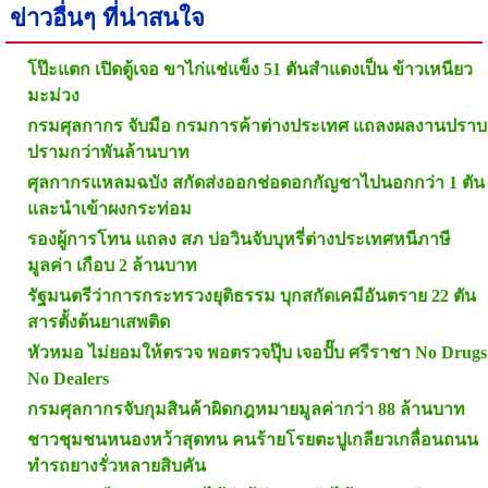
ข่าวอื่นๆ ที่น่าสนใจ
โป๊ะแตก เปิดตู้เจอ ขาไก่แช่แข็ง 51 ตันสำแดงเป็น ข้าวเหนียว
มะม่วง
กรมศุลกากร จับมือ กรมการค้าต่างประเทศ แถลงผลงานปราบ
ปรามกว่าพันล้านบาท
ศุลกากรแหลมฉบัง สกัดส่งออกช่อดอกกัญชาไปนอกกว่า 1 ตัน
และนำเข้าผงกระท่อม
รองผู้การโทน แถลง สภ บ่อวินจับบุหรี่ต่างประเทศหนีภาษี
มูลค่า เกือบ 2 ล้านบาท
รัฐมนตรีว่าการกระทรวงยุติธรรม บุกสกัดเคมีอันตราย 22 ตัน
สารตั้งต้นยาเสพติด
หัวหมอ ไม่ยอมให้ตรวจ พอตรวจปุ๊บ เจอปั๊บ ศรีราชา No Drugs
No Dealers
กรมศุลกากรจับกุมสินค้าผิดกฎหมายมูลค่ากว่า 88 ล้านบาท
ชาวชุมชนหนองหว้าสุดทน คนร้ายโรยตะปูเกลียวเกลื่อนถนน
ทำรถยางรั่วหลายสิบคัน