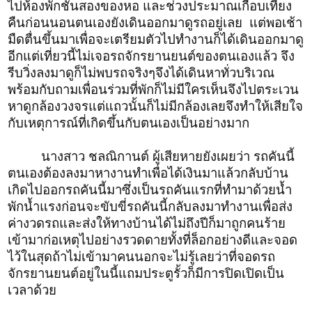
ไปห้องพักชั้นสองของหอ และช่วงประมาณเกือบเที่ยง
คืนก่อนนอนตนเองยังเดินออกมาดูรถอยู่เลย แต่พอเช้า
มืดตื่นขึ้นมาเพื่อจะเตรียมตัวไปทำงานก็ได้เดินออกมาดู
อีกแต่เที่ยวนี้ไม่เจอรถจักรยานยนต์ของตนเองแล้ว จึง
รีบวิ่งลงมาดูก็ไม่พบรถจริงๆจึงได้เดินหาทั่วบริเวณ
พร้อมกับถามเพื่อนร่วมที่พักก็ไม่มีใครเห็นจึงไปตระเวน
หาดูกล้องวงจรแต่แถวนั้นก็ไม่มีกล้องเลยจึงทำให้เสียใจ
กับเหตุการณ์ที่เกิดขึ้นกับตนเองเป็นอย่างมาก
นางสาว ชลณิกานต์ ผู้เสียหายยังเผยว่า รถคันนี้
ตนเองต้องลงมาหางานทำเพื่อได้เงินมาแล้วกลับบ้าน
เกิดไปออกรถคันนี้มาซึ่งเป็นรถคันแรกที่ทำมาด้วยน้ำ
พักน้ำแรงก่อนจะขับขี่รถคันนี้กลับลงมาทำงานเพื่อส่ง
ค่างวดรถและส่งให้ทางบ้านได้ไม่ถึงปีก็มาถูกคนร้าย
เข้ามาก่อเหตุไปอย่างรวดดายทั้งที่ล็อกอย่างดีและจอด
ไว้ในสุดถ้าไม่เข้ามาคนนอกจะไม่รู้เลยว่าที่จอดรถ
จักรยานยนต์อยู่ในนี้แถมประตูรั้วก็มีการปิดเปิดเป็น
เวลาด้วย