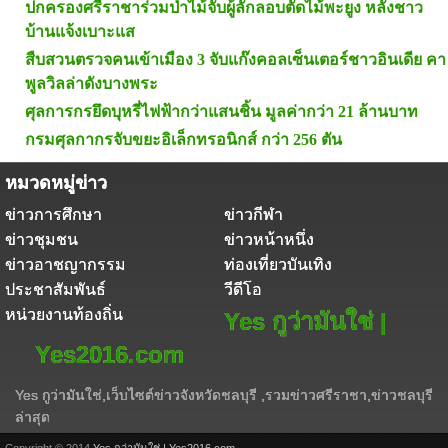
ปกครองศรีราชาร่วมป่าไม้จับผู้ลักลอบตัดไม้พะยูง หลังชาว
บ้านแจ้งเบาะแส
สืบสวนตรวจคนเข้าเมือง 3 จับแก๊งคอลเซ็นเตอร์ชาวอินเดีย คา
พูลวิลล่าดังบางพระ
ศุลการกรยึดบุหรี่ไฟฟ้ากว่าแสนชิ้น มูลค่ากว่า 21 ล้านบาท
กรมศุลกากรจับขยะอิเล็กทรอนิกส์ กว่า 256 ตัน
หมวดหมู่ข่าว
ข่าวการศึกษา
ข่าวกีฬา
ข่าวชุมชน
ข่าวหน้าหนึ่ง
ข่าวอาชญากรรม
ท่องเที่ยวบันเทิง
ประชาสัมพันธ์
วีดีโอ
หน่วยงานท้องถิ่น
Yes กูว่ามันใช่ |
Yes2016.com
Yes กูว่ามันใช่,เว็บไซต์ข่าวจังหวัดชลบุรี ,รวมข่าวศรีราชา,ข่าวชลบุรี
ล่าสุด
Copyright © 2014
Yes กูว่ามันใช่ | Yes2016.com