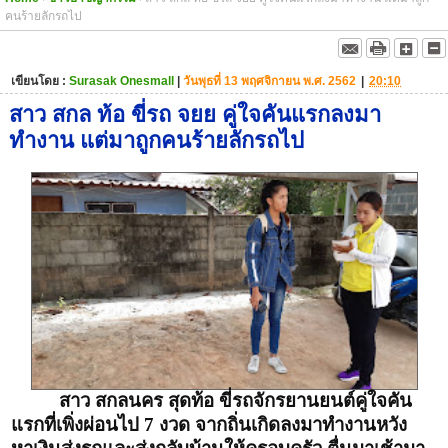
คนร้ายลักรถไป
เขียนโดย :
Surasak Onesmall
|
วันพุธที่ 13 พฤศจิกายน พ.ศ. 2562
|
20:10
สาว สกล ท้อ ขี่รถ จยย คู่ใจคันแรกลงมา
ทำงาน แต่มาถูกคนร้ายลักรถไป
สาว สกลนคร สุดท้อ ขี่รถจักรยานยนต์คู่ใจคัน
แรกที่เพิ่งผ่อนไป 7 งวด จากถิ่นเกิดลงมาทำงานหวัง