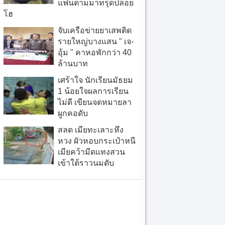
แฟนตามมาทรุดปล่อย
โฮ
จับเครือข่ายยาเสพติด
รายใหญ่บางแสน " เจ-
อุ้ม " คาหอพักกว่า 40
ล้านบาท
เศร้าใจ นักเรียนมัธยม
1 น้อยใจผลการเรียน
ไม่ดี เขียนจดหมายลา
ผูกคอดับ
สลด เมียทะเลาะหึง
หวง ผัวหอบกระเป๋าหนี
เมียคว้ามีดแทงสวน
เข้าใต้ราวนมดับ