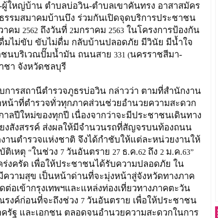
ผู้ใหญ่บ้าน ตำบลบ่อวิน-ตำบลเขาคันทรง อาสาสมัคร
ยศีลธรรมสมาคมบ้านบึง ร่วมกันเปิดจุดบริการประชาชน
นวาคม
ถึงวันที่
มกราคม
ในโครงการป้องกัน
2562
2
2563
ดื่มไม่ขับ ขับไม่ดื่ม กลับบ้านปลอดภัย มีวินัย มีน้ำใจ
ชาชนบริเวณปั๊มน้ำมัน ถนนสาย
นครราชสีมา-
331 (
ชา จังหวัดชลบุรี
ับการสถานีตำรวจภูธรบ่อวิน กล่าวว่า ตามที่สำนักงาน
าหน้าที่ตำรวจทั่วทุกภาคส่วนช่วยอำนวยความสะดวก
ลปีใหม่ของทุกปี เนื่องจากว่าจะมีประชาชนเดินทาง
ลี้ยงสังสรรค์ ส่งผลให้มีจำนวนรถที่สัญจรบนท้องถนน
ักงานตำรวจแห่งชาติ จึงได้กำชับให้แต่ละหน่วยงานให้
ัติเหตุ
ในช่วง
วันอันตราย
ธ.ค.
ถึง
ม.ค.
“
7
27
62
2
63”
ร่งครัด เพื่อให้ประชาชนได้รับความปลอดภัย ใน
ความสุข เป็นหน้าด่านที่จะมุ่งหน้าสู่จังหวัดทางภาค
ดต่อเข้ากรุงเทพฯและแหล่งท่องเที่ยวทางภาคตะวัน
งค์ก่อนที่จะถึงช่วง
วันอันตราย เพื่อให้ประชาชน
7
้งภาครัฐ และเอกชน ตลอดจนอำนวยความสะดวกในการ