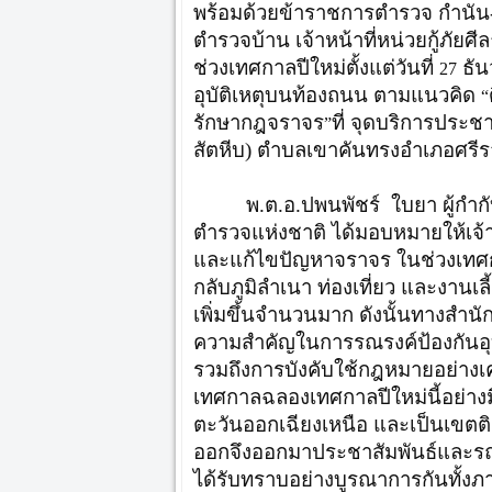
พร้อมด้วยข้าราชการตำรวจ กำนัน-
ตำรวจบ้าน เจ้าหน้าที่หน่วยกู้ภั
ช่วงเทศกาลปีใหม่ตั้งแต่วันที่
ธั
27
อุบัติเหตุบนท้องถนน ตามแนวคิด
“
รักษากฎจราจร
ที่ จุดบริการประ
”
สัตหีบ) ตำบลเขาคันทรงอำเภอศรีรา
พ.ต.อ.ปพนพัชร์ ใบยา ผู้กำก
ตำรวจแห่งชาติ ได้มอบหมายให้เจ้
และแก้ไขปัญหาจราจร ในช่วงเทศกา
กลับภูมิลำเนา ท่องเที่ยว และงานเ
เพิ่มขึ้นจำนวนมาก ดังนั้นทางสำน
ความสำคัญในการรณรงค์ป้องกันอุบ
รวมถึงการบังคับใช้กฎหมายอย่างเค
เทศกาลฉลองเทศกาลปีใหม่นี้อย่างมี
ตะวันออกเฉียงเหนือ และเป็นเขตติ
ออกจึงออกมาประชาสัมพันธ์และรณร
ได้รับทราบอย่างบูรณาการกันทั