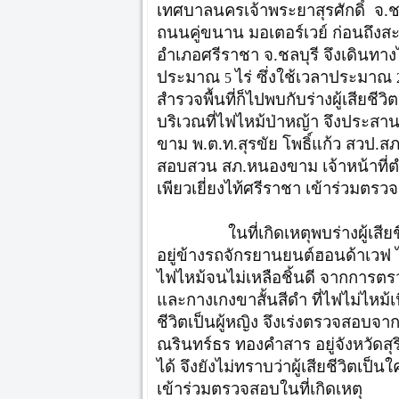
เทศบาลนครเจ้าพระยาสุรศักดิ์ จ.ชล
ถนนคู่ขนาน มอเตอร์เวย์ ก่อนถึ
อำเภอศรีราชา จ.ชลบุรี จึงเดินทางไ
ประมาณ
ไร่ ซึ่งใช้เวลาประมาณ
5
สำรวจพื้นที่ก็ไปพบกับร่างผู้เสียช
บริเวณที่ไฟไหม้ป่าหญ้า จึงประสาน 
ขาม​ พ.ต.ท.สุรขัย​ โพธิ์แก้ว​ สวป.ส
สอบสวน​ สภ.หนองขาม เจ้าหน้าที่ต
เพียวเยี่ยงไท้ศรีราชา เข้าร่วมตรว
ในที่เกิดเหตุพบร่างผู้เสียชีวิต
อยู่ข้างรถจักรยานยนต์ฮอนด้าเวฟ ไ
ไฟไหม้จนไม่เหลือชิ้นดี จากการตรวจ
และกางเกงขาสั้นสีดำ ที่ไฟไม่ไหม้เนื่
ชีวิตเป็นผู้หญิง จึงเร่งตรวจสอบ
ณรินทร์ธร ทองคำสาร อยู่จังหวัดสุ
ได้ จึงยังไม่ทราบว่าผู้เสียชีวิตเป
เข้าร่วมตรวจสอบในที่เกิดเหตุ