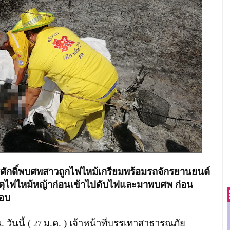
ุรศักดิ์พบศพสาวถูกไฟไหม้เกรียมพร้อมรถจักรยานยนต์
หตุไฟไหม้หญ้าก่อนเข้าไปดับไฟและมาพบศพ ก่อน
สอบ
. วันนี้ (
ม.ค. ) เจ้าหน้าที่บรรเทาสาธารณภัย
27