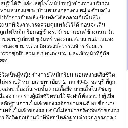
บุรี ได้รับแจ้งเหตุไฟไหม้ป่าหญ้าข้างทาง บริเวณ
งสะพานหนองแขวะ บ้านหนองกลางดง หมู่
ตำบลบึง
4
ปทำการดับเพลิง ซึ่งเพลิงได้ลุกลามกินพื้นที่ไป
นาที จึงสามารถควบคุมเพลิงไว้ได้ ก่อนจะเดิน
20
ีวิตถูกไฟไหม้เกรียมอยู่ข้างรถจักรยานยนต์ข้างถนน ใน
พ.ต.ท.ชูเกียรติ ชูจันทร์​ รอง​ผกก.สอบสวน​ สภ.หนอง
ภ.หนองขาม​ ร.ต.อ.อิศรพงษ์​ สุวรรณจักร​ ร้อยเวร
ำรวจชุดสืบสวน สภ.หนองขาม และเจ้าหน้าที่กู้ภัย
จสอบ
เป็นผู้หญิง ร่างกายไหม้เกรียม นอนหงายเสียชีวิต
ม่ทราบสี หมายเลขทะเบียน 2 กถ​ 4943 ชลบุรี ที่ถูก
สอบเบื้องต้น พบชิ้นส่วนเสื้อยืด สายเสื้อในสีชมพู
องจากถูกร่างผู้เสียชีวิตทับไว้ จึงทำให้ทราบว่าผู้เสีย
จากหลักฐานการเป็นเจ้าของรถจักรยานยนต์ พบชื่อ นาย
รินทร์ เป็นเจ้าของรถ แต่ยังไม่สามารถติดต่อเจ้าของรถ
็นใคร จึงติดต่อเจ้าหน้าที่พิสูจน์หลักฐานตำรวจภูธรภาค
2