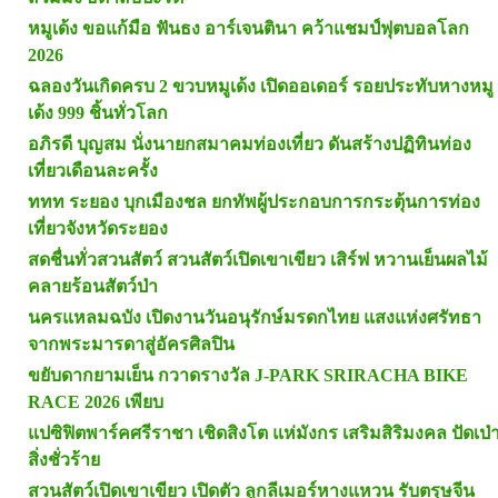
หมูเด้ง ขอแก้มือ ฟันธง อาร์เจนตินา คว้าแชมป์ฟุตบอลโลก
2026
ฉลองวันเกิดครบ 2 ขวบหมูเด้ง เปิดออเดอร์ รอยประทับหางหมู
เด้ง 999 ชิ้นทั่วโลก
อภิรดี บุญสม นั่งนายกสมาคมท่องเที่ยว ดันสร้างปฏิทินท่อง
เที่ยวเดือนละครั้ง
ททท ระยอง บุกเมืองชล ยกทัพผู้ประกอบการกระตุ้นการท่อง
เที่ยวจังหวัดระยอง
สดชื่นทั่วสวนสัตว์ สวนสัตว์เปิดเขาเขียว เสิร์ฟ หวานเย็นผลไม้
คลายร้อนสัตว์ป่า
นครแหลมฉบัง เปิดงานวันอนุรักษ์มรดกไทย แสงแห่งศรัทธา
จากพระมารดาสู่อัครศิลปิน
ขยับดากยามเย็น กวาดรางวัล J-PARK SRIRACHA BIKE
RACE 2026 เพียบ
แปซิฟิตพาร์คศรีราชา เชิดสิงโต แห่มังกร เสริมสิริมงคล ปัดเป่
สิ่งชั่วร้าย
สวนสัตว์เปิดเขาเขียว เปิดตัว ลูกลีเมอร์หางแหวน รับตรุษจีน