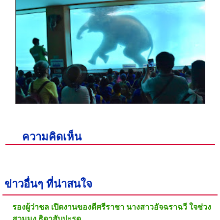
ความคิดเห็น
ข่าวอื่นๆ ที่น่าสนใจ
รองผู้ว่าชล เปิดงานของดีศรีราชา นางสาวอัจฉราฉวี ใจช่วง
สวมมง ธิดาสับปะรด