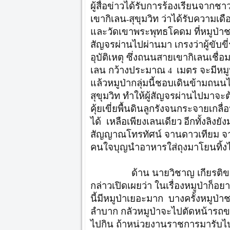
ผู้สื่อข่าวได้รับการร้องเรียนจาก
เขากิเลน
สุขุมวิท ว่าได้รับความเด
-
และวัดเขาพระพุทธโคดม ที่หมูป่
สัญจรผ่านไปผ่านมา เกรงว่าผู้ขับ
อุบัติเหตุ ซึ่งถนนสายเขากิเลนเชื
เลน กว้างประมาณ
เมตร จะมีหมู
4
แล้วหมูป่ากลุ่มนี้ชอบเดินข้ามถนน
สุขุมวิท ทำให้ผู้สัญจรผ่านไปมาจะ
คุ้ยเขี่ยพื้นดินลูกรังจนกระจายเ
ได้ เหลือเพียงเลนเดียว
อีกทั้งลิง
สัญญาณโทรทัศน์ จานดาวเทียม จาที
คนใจบุญนำอาหารใส่ถุงมาโยนทิ้งไ
ด้าน นายวิชาญ เกียรติขจรพ
กล่าวเปิดเผยว่า ในเรื่องหมูป่าก็
นี้มีหมูป่าเยอะมาก บางครั้งหมูป
ลำบาก กลัวหมูป่าจะไปตัดหน้ารถข
ไปกิน ถ้าหน่วยงานราชการมารับไปเล