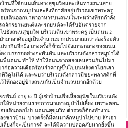
ชาวบ้านที่ใช้ถนนเส้นทางสุขุมวิทและเส้นทางถนนสาย
ือดร้อนจากหมูป่าและลิงที่อาศัยอยู่บริเวณเขาพระครู
าชอบเดินออกมาหาอาหารบนถนนในระหว่างที่รถกำลัง
ขี่รถจักรยานยนต์และรถยนต์จะได้รับอันตรายจาก
่อมไปยังถนนสุขุมวิท บริเวณตีนเขาพระครู เป็นถนน
2
ป่ามาอาศัยอยู่เป็นจำนวนมากประมาณกว่าสองร้อยตัว
ไปหากินอีกฝั่ง บางครั้งก็ข้ามไปยังเกาะกลางของถนน
ต้องเบรกรถอย่างกะทันหัน และบริเวณดังกล่าวหมูป่าได้
กลื่อนพื้นถนน ทำให้ ทำให้ถนนจากสองเลนสวนกันไปมา
ยังมาก่อความเดือดร้อนรำคาญขึ้นไปบนหลังคาโยกเสา
วีดูไม่ได้ และพบว่าบริเวณดังกล่าวมีขยะพลาสติกที่
ว้ให้กองอยู่ข้างถนนกันเป็นจำนวนมากอีกด้วย
ันธ์ อายุ
ปี ผู้เช่าบ้านเพื่อเลี้ยงสุนัขในบริเวณดัง
62
อยากให้หน่วยงานราชการมาเอาหมูป่าไปเลี้ยง เพราะตอน
่าชอบเดินออกไปบนถนนสุขุมวิท ตำรวจก็ต้องทำงาน
องชาวบ้าน บางครั้งก็มีคนมาลักหมูป่าไปขาย ลักเอา
ี้ยงก็จะเป็นการดี จะได้มีความปลอดภัยมากยิ่งขึ้น