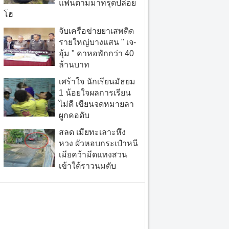
แฟนตามมาทรุดปล่อย
โฮ
จับเครือข่ายยาเสพติด
รายใหญ่บางแสน " เจ-
อุ้ม " คาหอพักกว่า 40
ล้านบาท
เศร้าใจ นักเรียนมัธยม
1 น้อยใจผลการเรียน
ไม่ดี เขียนจดหมายลา
ผูกคอดับ
สลด เมียทะเลาะหึง
หวง ผัวหอบกระเป๋าหนี
เมียคว้ามีดแทงสวน
เข้าใต้ราวนมดับ