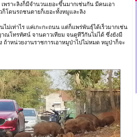
ย เพราะลิงก็มีจำนวนเยอะขึ้นมากเช่นกัน มีคนเอา
ล้วก็โดนรถชนตายก็เยอะทั้งหมูและลิง
่าไร แค่เกะกะถนน แต่ก็แพร่พันธุ์ได้เร็วมากเช่น
ณโทรทัศน์ จานดาวเทียม จนดูทีวีกันไม่ได้ ซึ่งยังมี
่ง ถ้าหน่วยงานราชการเอาหมูป่าไปไม่หมด หมูป่าก็จะ