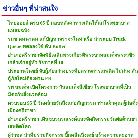
ข่าวอื่นๆ ที่น่าสนใจ
ไทยออยล์ ครบ 65 ปี มอบหลังคาทางเดินให้แก่โรงพยาบาล
แหลมฉบัง
รมช คมนาคม แก้ปัญหาจราจรในท่าเรือ นำระบบ Truck
Queue ทดลองใช้ ดัน Buffer
อำเภอศรีราชาจัดพิธีเฉลิมพระเกียรติพระบาทสมเด็จพระวชิร
เกล้าเจ้าอยู่หัว รัชกาลที่ 10
ประธานโนชย์ จับกู้ภัยสว่างประทีปตรวจสารเสพติด ไม่ม่วง ลั่น
กู้ภัยใหม่ต้องผ่าน FR
รพ สมเด็จ เปิดโครงการ วันสมเด็จสีเขียว โรงพยาบาลที่เป็น
มิตรกับสิ่งแวดล้อม
ครบรอบ 95 ปี วันคล้ายวันถึงแก่อสัญกรรม ท่านเจ้าคุณ ผู้ก่อตั้ง
เมืองศรีราชา
อำเภอศรีราชา เดินขบวนรณรงค์และจัดกิจกรรมวันต่อต้านยา
เสพติดโลก
ผู้ว่าชล นำทีมร่วมกิจกรรม บิ๊กคลีนนิ่งเดย์ สร้างความสะอาด