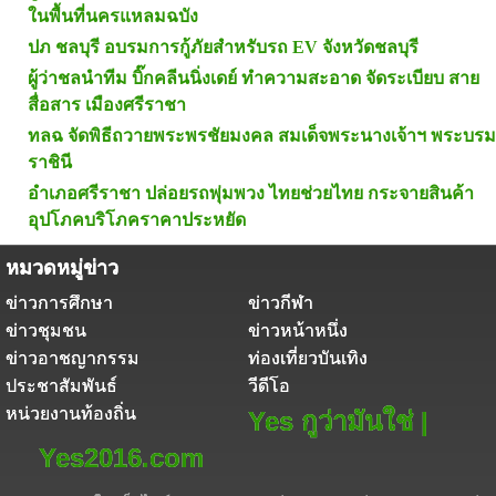
ในพื้นที่นครแหลมฉบัง
ปภ ชลบุรี อบรมการกู้ภัยสำหรับรถ EV จังหวัดชลบุรี
ผู้ว่าชลนำทีม บิ๊กคลีนนิ่งเดย์ ทำความสะอาด จัดระเบียบ สาย
สื่อสาร เมืองศรีราชา
ทลฉ จัดพิธีถวายพระพรชัยมงคล สมเด็จพระนางเจ้าฯ พระบรม
ราชินี
อำเภอศรีราชา ปล่อยรถพุ่มพวง ไทยช่วยไทย กระจายสินค้า
อุปโภคบริโภคราคาประหยัด
หมวดหมู่ข่าว
ข่าวการศึกษา
ข่าวกีฬา
ข่าวชุมชน
ข่าวหน้าหนึ่ง
ข่าวอาชญากรรม
ท่องเที่ยวบันเทิง
ประชาสัมพันธ์
วีดีโอ
หน่วยงานท้องถิ่น
Yes กูว่ามันใช่ |
Yes2016.com