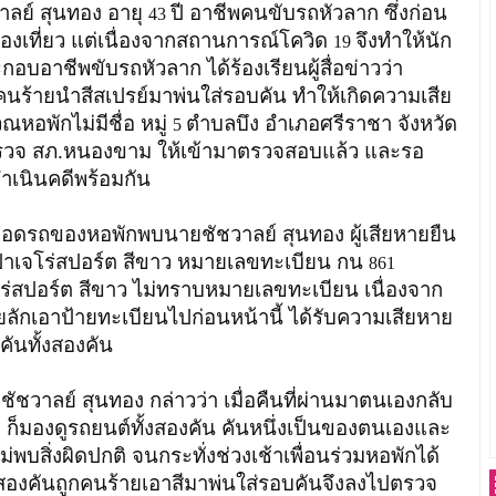
วาลย์ สุนทอง อายุ
ปี อาชีพคนขับรถหัวลาก ซึ่งก่อน
43
ท่องเที่ยว แต่เนื่องจากสถานการณ์โควิด
จึงทำให้นัก
19
อบอาชีพขับรถหัวลาก ได้ร้องเรียนผู้สื่อข่าวว่า
กคนร้ายนำสีสเปรย์มาพ่นใส่รอบคัน ทำให้เกิดความเสีย
เวณหอพักไม่มีชื่อ หมู่
ตำบลบึง อำเภอศรีราชา จังหวัด
5
่ตำรวจ สภ.หนองขาม ให้เข้ามาตรวจสอบแล้ว และรอ
ำเนินคดีพร้อมกัน
ของหอพักพบนายชัชวาลย์ สุนทอง ผู้เสียหายยืน
ิชิ ปาเจโร่สปอร์ต สีขาว หมายเลขทะเบียน กน
861
โร่สปอร์ต สีขาว ไม่ทราบหมายเลขทะเบียน เนื่องจาก
ายลักเอาป้ายทะเบียนไปก่อนหน้านี้ ได้รับความเสียหาย
คันทั้งสองคัน
 สุนทอง กล่าวว่า เมื่อคืนที่ผ่านมาตนเองกลับ
 ก็มองดูรถยนต์ทั้งสองคัน คันหนึ่งเป็นของตนเองและ
่พบสิ่งผิดปกติ จนกระทั่งช่วงเช้าเพื่อนร่วมหอพักได้
้งสองคันถูกคนร้ายเอาสีมาพ่นใส่รอบคันจึงลงไปตรวจ