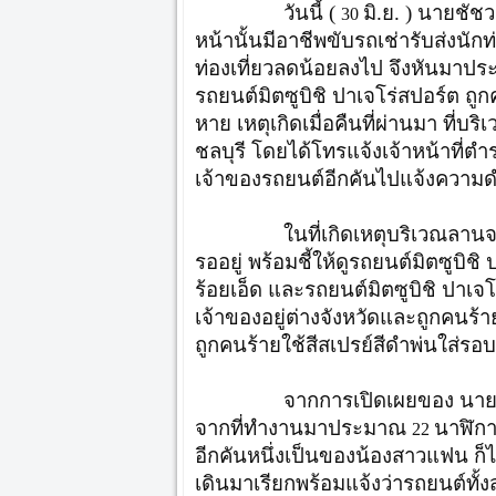
วันนี้ (
มิ.ย. ) นายชัช
30
หน้านั้นมีอาชีพขับรถเช่ารับส่งนัก
ท่องเที่ยวลดน้อยลงไป จึงหันมาประก
รถยนต์มิตซูบิชิ ปาเจโร่สปอร์ต ถู
หาย เหตุเกิดเมื่อคืนที่ผ่านมา ที่บริ
ชลบุรี โดยได้โทรแจ้งเจ้าหน้าที
เจ้าของรถยนต์อีกคันไปแจ้งความด
ในที่เกิดเหตุบริเวณลานจอดรถ
รออยู่ พร้อมชี้ให้ดูรถยนต์มิตซูบ
ร้อยเอ็ด และรถยนต์มิตซูบิชิ ปาเจ
เจ้าของอยู่ต่างจังหวัดและถูกคนร้
ถูกคนร้ายใช้สีสเปรย์สีดำพ่นใส่รอบ
จากการเปิดเผยของ นายชัชวาลย์
จากที่ทำงานมาประมาณ
นาฬิกา
22
อีกคันหนึ่งเป็นของน้องสาวแฟน ก็ไม
เดินมาเรียกพร้อมแจ้งว่ารถยนต์ทั