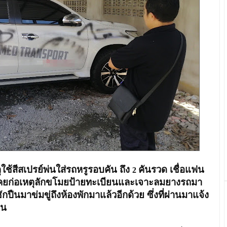
ตุใช้สีสเปรย์พ่นใส่รถหรูรอบคัน ถึง
คันรวด เชื่อแฟน
2
งจากเคยก่อเหตุลักขโมยป้ายทะเบียนและเจาะลมยางรถมา
กปืนมาข่มขู่ถึงห้องพักมาแล้วอีกด้วย ซึ่งที่ผ่านมาแจ้ง
าน