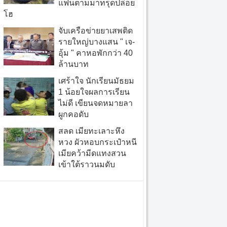
แฟนตามมาทรุดปล่อย
โฮ
จับเครือข่ายยาเสพติด
รายใหญ่บางแสน " เจ-
อุ้ม " คาหอพักกว่า 40
ล้านบาท
เศร้าใจ นักเรียนมัธยม
1 น้อยใจผลการเรียน
ไม่ดี เขียนจดหมายลา
ผูกคอดับ
สลด เมียทะเลาะหึง
หวง ผัวหอบกระเป๋าหนี
เมียคว้ามีดแทงสวน
เข้าใต้ราวนมดับ