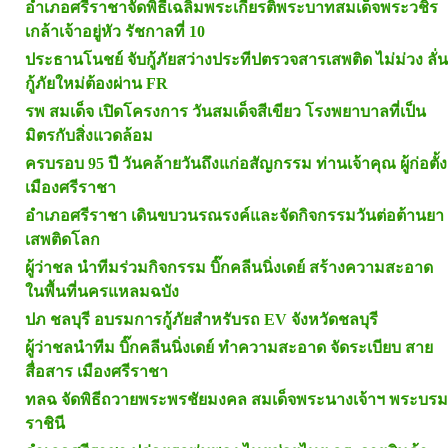
อำเภอศรีราชาจัดพิธีเฉลิมพระเกียรติพระบาทสมเด็จพระวชิร
เกล้าเจ้าอยู่หัว รัชกาลที่ 10
ประธานโนชย์ จับกู้ภัยสว่างประทีปตรวจสารเสพติด ไม่ม่วง ลั่น
กู้ภัยใหม่ต้องผ่าน FR
รพ สมเด็จ เปิดโครงการ วันสมเด็จสีเขียว โรงพยาบาลที่เป็น
มิตรกับสิ่งแวดล้อม
ครบรอบ 95 ปี วันคล้ายวันถึงแก่อสัญกรรม ท่านเจ้าคุณ ผู้ก่อตั้ง
เมืองศรีราชา
อำเภอศรีราชา เดินขบวนรณรงค์และจัดกิจกรรมวันต่อต้านยา
เสพติดโลก
ผู้ว่าชล นำทีมร่วมกิจกรรม บิ๊กคลีนนิ่งเดย์ สร้างความสะอาด
ในพื้นที่นครแหลมฉบัง
ปภ ชลบุรี อบรมการกู้ภัยสำหรับรถ EV จังหวัดชลบุรี
ผู้ว่าชลนำทีม บิ๊กคลีนนิ่งเดย์ ทำความสะอาด จัดระเบียบ สาย
สื่อสาร เมืองศรีราชา
ทลฉ จัดพิธีถวายพระพรชัยมงคล สมเด็จพระนางเจ้าฯ พระบรม
ราชินี