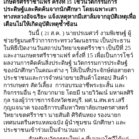
เกษตรศรีราชาแฟร์ ครั้งที่
โชว์นวัตกรรมการ
15
ประดิษฐ์และคิดค้นจากนักศึกษา โดยเฉพาะเสา
ทางหลวงอัจฉริยะ แจ้งเหตุหากมีเสาล้มจากอุบัติเหตุเพื่อ
เตือนไม่ให้เกิดอุบัติเหตุซ้ำซ้อน
วันนี้ (
ส.ค. ) นายปรเมศวร์ งามพิเชษฐ์ ผู้
21
ช่วยรัฐมนตรีว่าการกระทรวงวัฒนธรรม เป็นประธาน
ในพิธีเปิดงานวันสถาปนวิทยาเขตศรีราชา เป็นปีที่ 25
และงานเกษตรศรีราชาแฟร์ ครั้งที่ 15 เพื่อเป็นการโชว์
ผลงานการคิดค้นสิ่งประดิษฐ์ นวัตกรรมการประดิษฐ์
ของนักศึกษาในคณะต่าง ๆ ให้เป็นที่ประจักษ์ต่อสายตา
ประชาชนและการจำหน่ายขายสินค้าโอทอป สินค้า
การเกษตร สัตว์เลี้ยง การอบรมอาชีพระยะสั้น และ
กิจกรรมอื่น ๆ อีกมากมาย โดยมี นายวิวัฒน์ มหาผลศิริ
กุล รองผู้ว่าราชการจังหวัดชลบุรี. ผศ.น.สพ.ดร.เสรี
กุญแจนาค รองอธิการบดีมหาวิทยาลัยเกษตรศาสตร์
วิทยาเขตศรีราชา นายสันติ ศิริตันหยง รองนายก
เทศมนตรีนครแหลมฉบัง ผู้นำชุมชน นักศึกษา และ
ประชาชนเข้าร่วมเป็นจำนวนมาก
สำหรับนวัตกรรมใหม่ ๆ ที่เอามาโชวืได้แก่