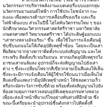
นวัตกรรมการบริหารพลังงานแบตเตอรี่แบบแยกกลุ่ม
นวัตกรรมยานยนต์ไฟฟ้า การใช้ประโยชน์จาก
Fine
เพื่อลดแรงต้านการเคลื่อนที่ของเรือ และเรือ
Bubble
ไฟฟ้าต้นแบบ ส่วนในปีนี้ ไฮไลท์นวัตกรรมใหม่ ๆ ของ
นักศึกษาคณะวิศวกรรมศาสตร์ศรีราชา มหาวิทยาลัย
เกษตรศาสตร์ วิทยาเขตศรีราชา ได้ประดิษฐ์ออกแบบ
“เสาทางหลวงอัจฉริยะ” ขึ้น เพื่อใช้ในการแจ้งเตือนผู้
ขับขี่บนถนนไม่ให้เกิดอุบัติเหตุซ้ำซ้อน โดยจะเป็นเสา
ที่ผลิตมาจากยางพาราติดตั้งระบบส่งสัญญาณ และไฟ
กระพริบ ติดตั้งบริเวณริมถนน หากมเกิดอุบัติเหตุรถวิ่ง
มาชนเสาจนล้มลง อุปกรณ์ก็จะส่งสัญญาณไปยังเสา
ต่าง ๆ ซึ่งจะเปลี่ยนไฟจากสีเขียวกลายเป็นสีแดงให้เห็น
ซึ่งจะจะมีการแจ้งเตือนให้ผู้ใช้รถใช้ถนนว่าเมื่อเห็นไฟ
สีแดงขึ้นแสดงว่ามีอุบัติเหตุข้างหน้า ให้ชลอความเร็ว
หรือระมัดระวังการขับขี่ด้วย พร้อมทั้งส่งสัญญาณไปยัง
ห้องควบคุมการตรวจสอบอุบัติเหตุของกรมทางหลวง
เพื่อจะส่งเจ้าหน้าที่มาแก้ไขอย่างทันท่วงทีอีกด้วย ซึ่ง
ขณะนี้เตรียมจะนำอุปกรณ์ชิ้นดังกล่าวไปติดตั้งที่