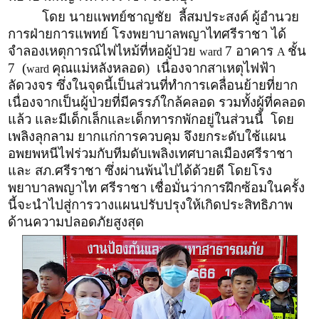
โดย นายแพทย์ชาญชัย ลี้สมประสงค์ ผู้อำนวย
การฝ่ายการแพทย์ โรงพยาบาลพญาไทศรีราชา ได้
จำลองเหตุการณ์ไฟไหม้ที่หอผู้ป่วย
7 อาคาร
ชั้น
ward
A
7 (
คุณแม่หลังหลอด) เนื่องจากสาเหตุไฟฟ้า
ward
ลัดวงจร ซึ่งในจุดนี้เป็นส่วนที่ทำการเคลื่อนย้ายที่ยาก
เนื่องจากเป็นผู้ป่วยที่มีครรภ์ใกล้คลอด รวมทั้งผู้ที่คลอด
แล้ว และมีเด็กเล็กและเด็กทารกพักอยู่ในส่วนนี้ โดย
เพลิงลุกลาม ยากแก่การควบคุม จึงยกระดับใช้แผน
อพยพหนีไฟร่วมกับทีมดับเพลิงเทศบาลเมืองศรีราชา
และ สภ.ศรีราชา ซึ่งผ่านพ้นไปได้ด้วยดี โดยโรง
พยาบาลพญาไท ศรีราชา เชื่อมั่นว่าการฝึกซ้อมในครั้ง
นี้จะนำไปสู่การวางแผนปรับปรุงให้เกิดประสิทธิภาพ
ด้านความปลอดภัยสูงสุด