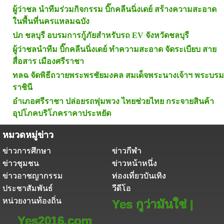
ผู้ว่าชล นำทีมร่วมกิจกรรม บิ๊กคลีนนิ่งเดย์ สร้างความสะอาด
ในพื้นที่นครแหลมฉบัง
ปภ ชลบุรี อบรมการกู้ภัยสำหรับรถ EV จังหวัดชลบุรี
ผู้ว่าชลนำทีม บิ๊กคลีนนิ่งเดย์ ทำความสะอาด จัดระเบียบ สาย
สื่อสาร เมืองศรีราชา
ทลฉ จัดพิธีถวายพระพรชัยมงคล สมเด็จพระนางเจ้าฯ พระบรม
ราชินี
อำเภอศรีราชา ปล่อยรถพุ่มพวง ไทยช่วยไทย กระจายสินค้า
อุปโภคบริโภคราคาประหยัด
หมวดหมู่ข่าว
ข่าวการศึกษา
ข่าวกีฬา
ข่าวชุมชน
ข่าวหน้าหนึ่ง
ข่าวอาชญากรรม
ท่องเที่ยวบันเทิง
ประชาสัมพันธ์
วีดีโอ
หน่วยงานท้องถิ่น
Yes กูว่ามันใช่ |
Yes2016.com