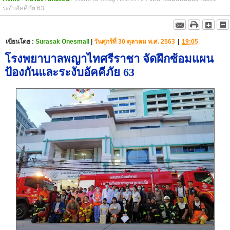
ระงับอัคคีภัย 63
เขียนโดย :
Surasak Onesmall
|
วันศุกร์ที่ 30 ตุลาคม พ.ศ. 2563
|
19:05
โรงพยาบาลพญาไทศรีราชา จัดฝึกซ้อมแผน
ป้องกันและระงับอัคคีภัย 63