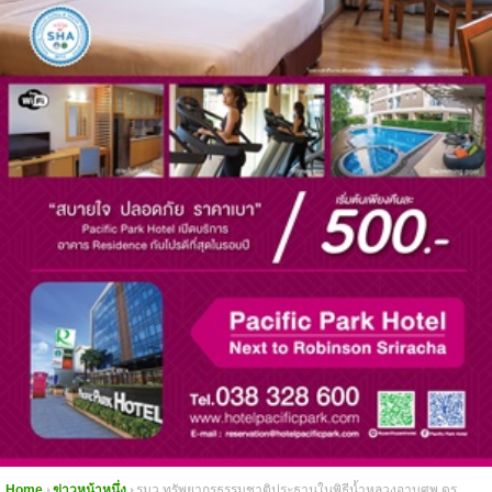
Home
ข่าวหน้าหนึ่ง
รมว ทรัพยากรธรรมชาติประธานในพิธีน้ำหลวงอาบศพ ดร