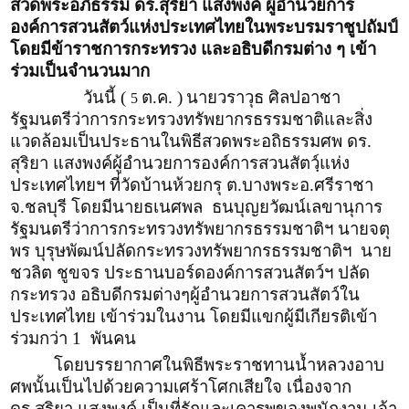
สวดพระอภิธรรม ดร.สุริยา แสงพงค์ ผู้อำนวยการ
องค์การสวนสัตว์แห่งประเทศไทยในพระบรมราชูปถัมป์
โดยมีข้าราชการกระทรวง และอธิบดีกรมต่าง ๆ เข้า
ร่วมเป็นจำนวนมาก
วันนี้ (
ต.ค. )
นายวราวุธ​ ศิลปอาชา​
5
รัฐมนตรีว่าการกระทรวงทรัพยากรธรรมชาติและสิ่ง
แวดล้อม​ เป็นประธานในพิธีสวดพระอถิธรรมศพ​ ดร.​
สุริยา​ แสงพงค์​ ผู้อำนวยการองค์การสวนสัตวฺ์แห่ง
ประเทศไทย​ฯ​ ที่วัดบ้านห้วยกรุ​ ต.บางพระ​ อ.ศรีราชา​
จ.ชลบุรี​ โดยมี​นายธเนศพล​ ธนบุญยวัฒน์​ เลขานุการ
รัฐมนตรีว่าการกระทรวงทรัพยากรธรรมชาติฯ​ นายจตุ
พร​ บุรุษพัฒน์​ ปลัดกระทรวงทรัพยากรธรรมชาติ​ฯ​ นาย
ชวลิต ชูขจร ประธานบอร์ดองค์การสวนสัตว์ฯ ปลัด
กระทรวง อธิบดีกรมต่างๆผู้อำนวยการสวนสัตว์ใน
ประเทศไทย เข้าร่วมในงาน โดยมีแขกผู้มีเกียรติเข้า
ร่วมกว่า 1 พันคน
โดยบรรยากาศในพิธีพระราชทานน้ำหลวงอาบ
ศพ​นั้นเป็นไปด้วยความเศร้าโศกเสียใจ เนื่องจาก
ดร.สุริยา แสงพงค์ เป็นที่รักและเคารพของพนักงาน เจ้า