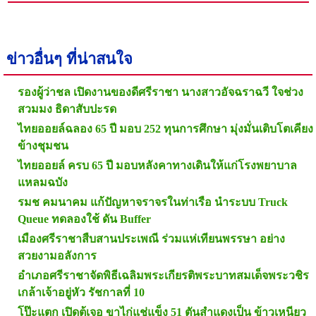
ข่าวอื่นๆ ที่น่าสนใจ
รองผู้ว่าชล เปิดงานของดีศรีราชา นางสาวอัจฉราฉวี ใจช่วง
สวมมง ธิดาสับปะรด
ไทยออยล์ฉลอง 65 ปี มอบ 252 ทุนการศึกษา มุ่งมั่นเติบโตเคียง
ข้างชุมชน
ไทยออยล์ ครบ 65 ปี มอบหลังคาทางเดินให้แก่โรงพยาบาล
แหลมฉบัง
รมช คมนาคม แก้ปัญหาจราจรในท่าเรือ นำระบบ Truck
Queue ทดลองใช้ ดัน Buffer
เมืองศรีราชาสืบสานประเพณี ร่วมแห่เทียนพรรษา อย่าง
สวยงามอลังการ
อำเภอศรีราชาจัดพิธีเฉลิมพระเกียรติพระบาทสมเด็จพระวชิร
เกล้าเจ้าอยู่หัว รัชกาลที่ 10
โป๊ะแตก เปิดตู้เจอ ขาไก่แช่แข็ง 51 ตันสำแดงเป็น ข้าวเหนียว