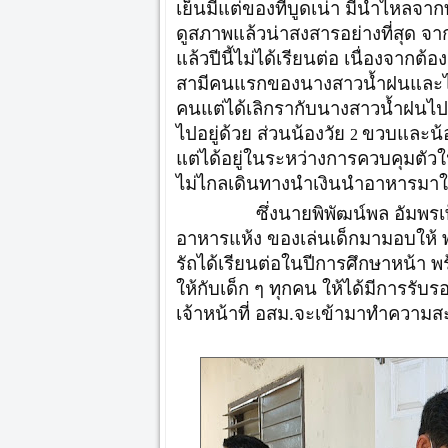
เย็นมีแต่ของที่บูดเน่า มีน้ำไหลจาก
ดูสภาพแล้วน่าสงสารอย่างที่สุด 
แล้วปีนี้ไม่ได้เรียนต่อ เนื่องจากต
สามีคนแรกของนางสาวน้ำฝนและได้เ
คนแต่ได้เลิกรากับนางสาวน้ำฝนไป
ไปอยู่ด้วย ส่วนน้องวัย
ขวบและน้
2
แต่ได้อยู่ในระหว่างการควบคุมตัวใน
ไม่ไกลเดินทางนำเงินนำอาหารมาให้ใน
ซึ่งนายพิพัฒน์พล อัมพรเพ็ชร
อาหารแห้ง ของเล่นเด็กมามอบให้ พ
รัถได้เรียนต่อในปีการศึกษาหน้า พร
ให้กับเด็ก ๆ ทุกคน ให้ได้มีการ
เจ้าหน้าที่ อสม.จะเข้ามาทำความส