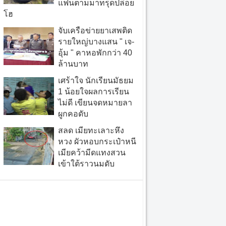
แฟนตามมาทรุดปล่อย
โฮ
จับเครือข่ายยาเสพติด
รายใหญ่บางแสน " เจ-
อุ้ม " คาหอพักกว่า 40
ล้านบาท
เศร้าใจ นักเรียนมัธยม
1 น้อยใจผลการเรียน
ไม่ดี เขียนจดหมายลา
ผูกคอดับ
สลด เมียทะเลาะหึง
หวง ผัวหอบกระเป๋าหนี
เมียคว้ามีดแทงสวน
เข้าใต้ราวนมดับ