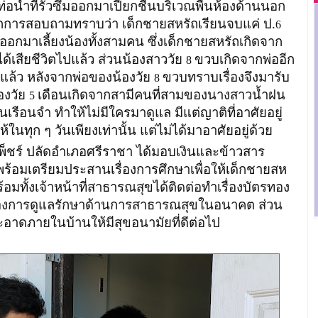
ท่อน้ำที่รั่วซึมออกมาเปียกชื้นบริเวณพื้นห้องด้านนอก
จากการสอบถามทราบว่า เด็กชายสหรัถเรียนจบแค่ ป.
6
้องออกมาเลี้ยงน้องทั้งสามคน ซึ่งเด็กชายสหรัถเกิดจาก
สียชีวิตไปแล้ว ส่วนน้องสาววัย
ขวบเกิดจากพ่ออีก
8
แล้ว หลังจากพ่อของน้องวัย
ขวบทราบเรื่องจึงมารับ
8
องวัย
เดือนเกิดจากสามีคนที่สามของนางสาวน้ำฝน
5
เรือนจำ ทำให้ไม่มีใครมาดูแล มีแต่ญาติที่อาศัยอยู่
ทุก ๆ วันเพียงเท่านั้น แต่ไม่ได้มาอาศัยอยู่ด้วย
์ ปลัดอำเภอศรีราชา ได้มอบเงินและข้าวสาร
ร้อมเตรียมประสานเรื่องการศึกษาเพื่อให้เด็กชายสห
้อมทั้งเจ้าหน้าที่สาธารณสุขได้ติดต่อทำเรื่องบัตรทอง
รับรองการดูแลรักษาด้านการสาธารณสุขในอนาคต ส่วน
ะอาดภายในบ้านให้มีสุขอนามัยที่ดีต่อไป