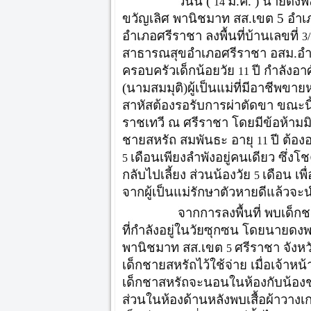
วันนี้ (
ม.ค. ) นายดงพ
14
ขวัญเลิศ พานิชมาท สส.เขต 5 อำเภ
อำเภอศรีราชา ลงพื้นที่บ้านเลขที่
3
สาธารณสุขอำเภอศรีราชา อสม.อำ
ครอบครัวเด็กน้อยวัย
ปี กำลังอ
11
(นามสมมุติ)ผู้เป็นแม่ที่มีอาชีพขาย
สาหัสต้องรอรับการผ่าตัดขา ขณะนี
ราชเทวี ณ ศรีราชา โดยมีข้อห้ามมิ
ชายสหรัถ สมพันธะ อายุ
ปี ต้อง
11
เดือนเพียงลำพังอยู่คนเดียว ซึ่งโช
5
กลับไปเลี้ยง ส่วนน้องวัย
เดือน เพ
5
จากผู้เป็นแม่รักษาตัวหายดีแล้วจะน
จากการลงพื้นที่ พบเด็กชายสหรั
ที่กำลังอยู่ในวัยซุกซน โดยนายด
พานิชมาท สส.เขต
ศรีราชา จังหว
5
เด็กชายสหรัถไว้ใช้จ่าย เมื่อเจ้า
เด็กชาสหรัถจะนอนในห้องกับน้อง
ส่วนในห้องด้านหลังพบเสื้อผ้าวางเกลื