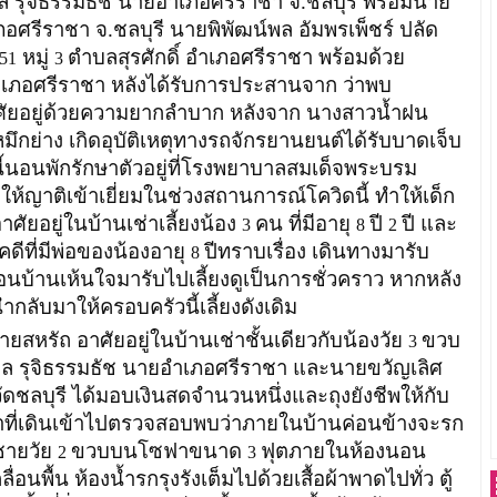
ล รุจิธรรมธัช นายอำเภอศรีราชา จ.ชลบุรี พร้อมนาย
อศรีราชา จ.ชลบุรี นายพิพัฒน์พล อัมพรเพ็ชร์ ปลัด
หมู่
ตำบลสุรศักดิ์ อำเภอศรีราชา พร้อมด้วย
/51
3
เภอศรีราชา หลังได้รับการประสานจาก
ว่าพบ
าศัยอยู่ด้วยความยากลำบาก หลังจาก นางสาวน้ำฝน
หมึกย่าง เกิดอุบัติเหตุทางรถจักรยานยนต์ได้รับบาดเจ็บ
้นอนพักรักษาตัวอยู่ที่โรงพยาบาลสมเด็จพระบรม
ให้ญาติเข้าเยี่ยมในช่วงสถานการณ์โควิดนี้ ทำให้เด็ก
อาศัยอยู่ในบ้านเช่าเลี้ยงน้อง
คน ที่มีอายุ
ปี
ปี และ
3
8
2
คดีที่มีพ่อของน้องอายุ
ปีทราบเรื่อง เดินทางมารับ
8
ื่อนบ้านเห้นใจมารับไปเลี้ยงดูเป็นการชั่วคราว หากหลัง
ำกลับมาให้ครอบครัวนี้เลี้ยงดังเดิม
ถ อาศัยอยู่ในบ้านเช่าชั้นเดียวกับน้องวัย
ขวบ
3
งพล รุจิธรรมธัช นายอำเภอศรีราชา และนายขวัญเลิศ
ัดชลบุรี ได้มอบเงินสดจำนวนหนึ่งและถุงยังชีพให้กับ
หน้าที่เดินเข้าไปตรวจสอบพบว่าภายในบ้านค่อนข้างจะรก
ชายวัย
ขวบบนโซฟาขนาด
ฟุตภายในห้องนอน
2
3
่อนพื้น ห้องน้ำรกรุงรังเต็มไปด้วยเสื้อผ้าพาดไปทั่ว ตู้