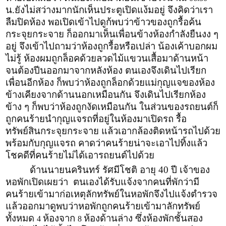
น.ยังไม่สว่างมากนักเห็นประตูเปิดแง้มอยู่ จึงคิดว่าเรา
ลืมปิดห้อง พอเปิดเข้าไปดูก้พบว่าข้าวของถูกรื้อค้น
กระจุยกระจาย ก็ออกมาเห็นเพื่อนข้างห้องกำลังยืนงง ๆ
อยู่ จึงเข้าไปถามว่าห้องถูกรื้อหรือเปล่า น้องเค้าบอกผม
ไม่รู้ ห้องผมถูกล็อคด้วยลวดไม้แขวนเสื้อมาด้านหน้า
จนต้องปีนออกมาจากหลังห้อง ตนเองจึงเดินไปเรียก
เพื่อนอีกห้อง ก็พบว่าห้องถูกล็อกด้วยแม่กุญแจของห้อง
ข้างเคียงจากด้านนอกเหมือนกัน จึงเดินไปเรียกห้อง
ข้าง ๆ ก็พบว่าห้องถูกงัดเหมือนกัน ในส่วนของรถยนต์ก็
ถูกคนร้ายนำกุญแจรถที่อยู่ในห้องมาเปิดรถ รื้อ
ทรัพย์สินกระจุยกระจาย แล้วเอากล้องติดหน้ารถไปด้วย
พร้อมกับกุญแจรถ คาดว่าคนร้ายน่าจะเอาไปทิ้งแล้ว
โชคดีที่คนร้ายไม่ได้เอารถยนต์ไปด้วย
ด้านนายนครินทร์ รัศมีโชติ อายุ 40 ปี เจ้าของ
หอพักเปิดเผยว่า ตนเองได้รับแจ้งจากคนที่พักว่ามี
คนร้ายเข้ามาก่อเหตุลักทรัพย์ในหอพักจึงไปแจ้งตำรวจ
แล้วออกมาดูพบว่าหอพักถูกคนร้ายเข้ามาลักทรัพย์
ทั้งหมด
ห้องจาก
ห้องด้านล่าง ซึ่งห้องพักชั้นสอง
4
8