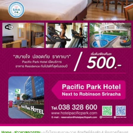
Home
ข่าวอาชญากรรม
แก๊งโจรแสบอาละวาด ลักทรัพย์ห้องพัก 4 ห้องรวดมีคนอยู่