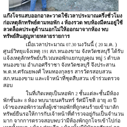
แก๊งโจรแสบออกอาละวาดใช้เวลาประมาณครึ่งชั่วโมง
ก่อเหตุลักทรัพย์ตามหอพัก
ห้องรวด พบห้องมีคนอยู่ใช้
4
ลวดล็อคประตูด้านนอกไม่ให้ออกมาจากห้อง พบ
ทรัพย์สินสูญหายหลายรายการ
เมื่อเวลาประมาณ
นงวันนี้ (
ม.ค. )
07.30
20
ศูนย์วิทยุแจ้งเหตุ
สภ.หนองขาม จังหวัดชลบุรี ได้รับ
191
แจ้งเหตุลักทรัพย์บริเวณหอพักแยกบุญคุณ หมู่
ตำบล
5
หนองขาม อำเภอศรีราชา จังหวัดชลบุรี จึงประสาน
พ.ต.ท.ศรัณยพงศ์ ไหมทองกุลธร สารวัตรสอบสวน
สภ.หนองขาม และเจ้าหน้าที่ชุดสืบสวน เข้าร่วมตรวจ
สอบ
ในที่เกิดเหตุเป็นหอพัก
ชั้นแต่ละชั้นมีห้อง
2
พักชั้นละ
ห้อง พบนายนครินทร์ รัศมีโชติ อายุ
ปี
8
40
เจ้าของหอพักรวมทั้งผู้เช่าหอพักที่ถูกคนร้ายเข้ามาลัก
ทรัพย์ยืนรอให้การกับเจ้าหน้าที่ตำรวจอยู่กันเป็นจำนวน
มาก จากการตรวจสอบพบว่ามีห้องพักถูกโจรเข้าไปก่อ