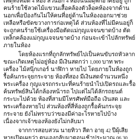
เหตุทั้งหมด
ห้อง ส่วนอีก
ห้องนั้นมีผุ้พักอาศัยอยู่ ถูก
4
4
คนร้ายใช้ลวดไม้แขวนเสื้อคล้องตัวล็อคห้องจากด้าน
นอกเพื่อป้องกันไม่ให้คนที่อยู่ด้านในห้องออกมาช่วย
เหลือหรือขัดขวางการก่อเหตุได้ ส่วนห้องที่ไม่มีคนอยู่ก็
จะถูกคนร้ายใช้เครื่องมือตัดแม่กุญแจจนขาดบ้าง ตัด
เหล็กคล้องแม่กุญแจจนขาดบ้าง ก่อนจะเข้าไปลักทรัพย์
ภายในห้อง
โดยห้องแรกที่ถูกลักทรัพย์ไปเป็นคนขับรถหัวลาก
ขณะเกิดเหตุไม่อยู่ห้อง มีเงินสดกว่า
บาท พระ
1,000
เครื่อง ไม้สนุ๊กเกอร์ นาฬิกา หายไป โดยภายในห้องถูก
รื้อค้นกระจุยกระจาย ห้องที่สอง มีเงินสดจำนวนหนึ่ง
พระเครื่อง กุญแจรถกระบะที่คนร้ายนำไปเปิดรถและรื้อ
ค้นทรัพย์สินได้กล้องหน้ารถ ไปแต่ไม่ได้ลักรถยนต์
กระบะไปด้วย ห้องที่สามมีโทรศัพท์มือถือ เงินสด และ
พระเครื่องหายไป ส่วนห้องที่สี่ห้องถูกรื้อค้นกระจุย
กระจาย ยังไม่ทราบว่าของมีค่าอะไรหายไปบ้าง
เนื่องจากเจ้าของห้องยังไม่กลับมา
จากการสอบสวน นายทิวา สีตา อายุ
ปีผุ้เสีย
42
หายเปิดเผยว่า ตนเองกลับมาตอนเช้าประมาณ
06.30