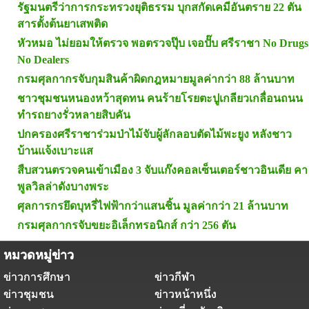
รัฐมนตรีว่าการกระทรวงยุติธรรม บุกสกัดเคมีอันตราย 22 ตัน
สารตั้งต้นยาเสพติด
หัวหมอ ไม่ยอมให้ตรวจ พอตรวจปุ๊บ เจอปั๊บ ศรีราชา No Drugs
No Dealers
กรมศุลกากรจับกุมสินค้าผิดกฎหมายมูลค่ากว่า 88 ล้านบาท
ชาวชุมชนหนองหว้าสุดทน คนร้ายโรยตะปูเกลียวเกลื่อนถนน
ทำรถยางรั่วหลายสิบคัน
ปกครองศรีราชาร่วมป่าไม้จับผู้ลักลอบตัดไม้พะยูง หลังชาว
บ้านแจ้งเบาะแส
สืบสวนตรวจคนเข้าเมือง 3 จับแก๊งคอลเซ็นเตอร์ชาวอินเดีย คา
พูลวิลล่าดังบางพระ
ศุลการกรยึดบุหรี่ไฟฟ้ากว่าแสนชิ้น มูลค่ากว่า 21 ล้านบาท
กรมศุลกากรจับขยะอิเล็กทรอนิกส์ กว่า 256 ตัน
หมวดหมู่ข่าว
ข่าวการศึกษา
ข่าวกีฬา
ข่าวชุมชน
ข่าวหน้าหนึ่ง