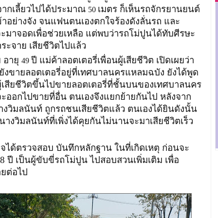
ังจากเลี้ยวไปได้ประมาณ
เมตร ก็เห็นรถจักรยานยนต์
50
เข้าอย่างจัง จนแฟนตนเองตกใจร้องดังลั่นรถ และ
ะมาจอดเพื่อช่วยเหลือ แต่พบว่ารถโม่ปูนได้ทับศีรษะ
ะจาย เสียชีวิตไปแล้ว
อายุ
ปี แม่ค้าลอตเตอรี่เพื่อนผู้เสียชีวิต เปิดเผยว่า
49
ิตยังขายลอตเตอรี่อยู่ที่เทศบาลนครแหลมฉบัง ยังได้พูด
ผู้เสียชีวิตขึ้นไปขายลอตเตอรี่ที่ชั้นบนของเทศบาลนคร
ะจะออกไปขายที่อื่น ตนเองจึงแยกย้ายกันไป หลังจาก
งวิมลนันท์ ถูกรถชนเสียชีวิตแล้ว ตนเองได้ยินดังนั้น
นางวิมลนันท์ที่เพิ่งได้คุยกันไม่นานจะมาเสียชีวิตเร็ว
ตรวจสอบ บันทึกหลักฐาน ในที่เกิดเหตุ ก่อนจะ
 ปี เป็นผู้ขับขี่รถโม่ปูน ไปสอบสวนเพิ่มเติม เพื่อ
ยต่อไป