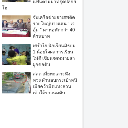
แฟนตามมาทรุดปล่อย
โฮ
จับเครือข่ายยาเสพติด
รายใหญ่บางแสน " เจ-
อุ้ม " คาหอพักกว่า 40
ล้านบาท
เศร้าใจ นักเรียนมัธยม
1 น้อยใจผลการเรียน
ไม่ดี เขียนจดหมายลา
ผูกคอดับ
สลด เมียทะเลาะหึง
หวง ผัวหอบกระเป๋าหนี
เมียคว้ามีดแทงสวน
เข้าใต้ราวนมดับ