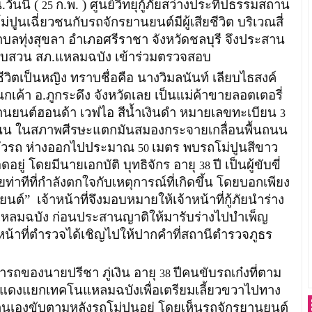
.วันนี้ (
ก.พ. ) ศูนย์วิทยุกู้ภัยสว่างประทีปธรรมสถาน
25
ม่ปูนเฉี่ยวชนกับรถจักรยานยนต์มีผู้เสียชีวิต บริเวณสี่
บลทุ่งสุขลา อำเภอศรีราชา จังหวัดชลบุรี จึงประสาน
สอบสวน สภ.แหลมฉบัง เข้าร่วมตรวจสอบ
ตเป็นหญิง ทราบชื่อคือ นางวิมลนันท์ เลียบไธสงค์
กเค้า อ.ภูกระดึง จังหวัดเลย เป็นแม่ค้าขายลอตเตอรี่
ยานยนต์ฮอนด้า เวฟไอ สีน้ำเงินดำ หมายเลขทะเบียน
3
้างถนน ในสภาพศีรษะแตกมันสมองกระจายเกลื่อนพื้นถนน
งตัวรถ ห่างออกไปประมาณ
เมตร พบรถโม่ปูนสีขาว
50
ดอยู่ โดยมีนายเอกบัติ บุทธิจักร อายุ
ปี เป็นผู้ขับขี่
38
ท่าทีที่กำลังตกใจกับเหตุการณ์ที่เกิดขึ้น โดยบอกเพียง
นต์” เจ้าหน้าที่จึงมอบหมายให้เจ้าหน้าที่กู้ภัยนำร่าง
าลแหลมฉบัง ก่อนประสานญาติให้มารับร่างไปบำเพ็ญ
หน้าที่ตำรวจได้เชิญไปให้ปากคำที่สถานีตำรวจภูธร
รถของนายปรีชา ภู่เงิน อายุ
ปีคนขับรถเก๋งที่ตาม
38
ฟแดงแยกเทคโนแหลมฉบังเพื่อเตรียมเลี้ยวขวาไปทาง
องขับตามหลังรถโม่ปูนอยู่ โดยเห็นรถจักรยานยนต์