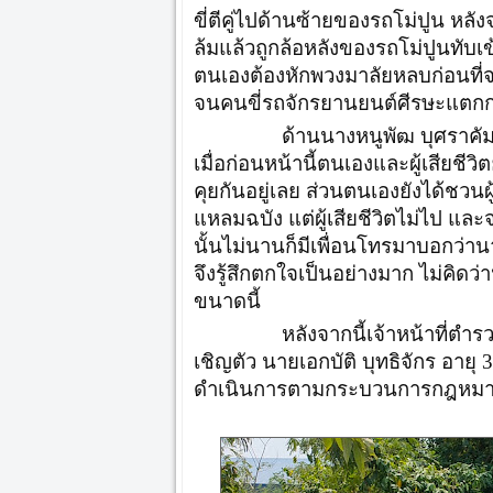
ขี่ตีคู่ไปด้านซ้ายของรถโม่ปูน หล
ล้มแล้วถูกล้อหลังของรถโม่ปูนทับ
ตนเองต้องหักพวงมาลัยหลบก่อนที่จ
จนคนขี่รถจักรยานยนต์ศีรษะแตกกร
ด้านนางหนูพัฒ บุศราคัม 
เมื่อก่อนหน้านี้ตนเองและผู้เสียชีว
คุยกันอยู่เลย ส่วนตนเองยังได้ชวน
แหลมฉบัง แต่ผู้เสียชีวิตไม่ไป แล
นั้นไม่นานก็มีเพื่อนโทรมาบอกว่านา
จึงรู้สึกตกใจเป็นอย่างมาก ไม่คิดว่า
ขนาดนี้
หลังจากนี้เจ้าหน้าที่ตำรวจได้
เชิญตัว นายเอกบัติ บุทธิจักร อายุ 38
ดำเนินการตามกระบวนการกฎหมา