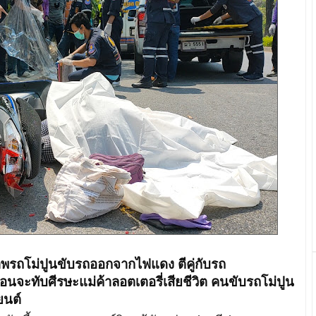
รถโม่ปูนขับรถออกจากไฟแดง ตีคู่กับรถ
อนจะทับศีรษะแม่ค้าลอตเตอรี่เสียชีวิต คนขับรถโม่ปูน
ยนต์