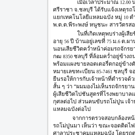
เมื่อเวลาประมาณ
น
12.00
ศรีราชา จ.ชลบุรี ได้รับแจ้งเหตุรถโ
แยกเทคโนโลยีแหลมฉบัง หมู่
ตำ
10
พ.ต.ต.พีระพงษ์ หนูชนะ สารวัตร
ในที่เกิดเหตุพบร่างผู้เสียชีวิ
อายุ
ปี บ้านอยู่เลขที่
ม.
ต.ผาน
56
75
6
นอนเสียชีวิตคว่ำหน้าค่อมรถจักร
กฒ
ชลบุรี ที่ล้อมคว่ำอยู่ข
8350
พร้อมแผงขายลอตเตอรี่ตกอยู่ข้า
หมายเลขทะเบียน
ชลบุรี จอ
85-7461
ยืนรอให้การกับเจ้าหน้าที่ตำรวจด้วย
สั้น ๆ ว่า “ผมมองไม่เห็นรถจักรยานย
ผู้เสียชีวิตไปชันสูตรที่โรงพยาบ
กุศลต่อไป ส่วนคนขับรถโม่ปูน เจ้า
แหลมฉบังต่อไป
จากการตรวจสอบกล้องหน้า
รถโม่ปูนมา เห็นว่า ขณะจอดติดไ
ศาลาประชาคมแหลมฉบัง โดยรถตนเ