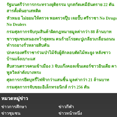
รัฐมนตรีว่าการกระทรวงยุติธรรม บุกสกัดเคมีอันตราย 22 ตัน
สารตั้งต้นยาเสพติด
หัวหมอ ไม่ยอมให้ตรวจ พอตรวจปุ๊บ เจอปั๊บ ศรีราชา No Drugs
No Dealers
กรมศุลกากรจับกุมสินค้าผิดกฎหมายมูลค่ากว่า 88 ล้านบาท
ชาวชุมชนหนองหว้าสุดทน คนร้ายโรยตะปูเกลียวเกลื่อนถนน
ทำรถยางรั่วหลายสิบคัน
ปกครองศรีราชาร่วมป่าไม้จับผู้ลักลอบตัดไม้พะยูง หลังชาว
บ้านแจ้งเบาะแส
สืบสวนตรวจคนเข้าเมือง 3 จับแก๊งคอลเซ็นเตอร์ชาวอินเดีย คา
พูลวิลล่าดังบางพระ
ศุลการกรยึดบุหรี่ไฟฟ้ากว่าแสนชิ้น มูลค่ากว่า 21 ล้านบาท
กรมศุลกากรจับขยะอิเล็กทรอนิกส์ กว่า 256 ตัน
หมวดหมู่ข่าว
ข่าวการศึกษา
ข่าวกีฬา
ข่าวชุมชน
ข่าวหน้าหนึ่ง