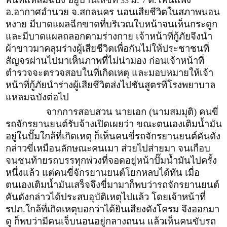
33
7
อ.อากาศอำนวย จ.สกลนคร นอนเสียชีวิตในสภาพนอน
หงาย มีบาดแผลฉีกขาดที่บริเวณใบหน้าจนเห็นกระดูก
และมีบาดแผลถลอกตามร่างกาย เจ้าหน้าที่กู้ภัยจึงนำ
ผ้าขาวมาคลุมร่างผู้เสียชีวิตเพื่อกันไม่ให้ประชาชนที่
สัญจรผ่านไปมาเห็นภาพที่ไม่น่ามอง ก่อนเจ้าหน้าที่
ตำรวจจะตรวจสอบในที่เกิดเหตุ และมอบหมายให้เจ้า
หน้าที่กู้ภัยนำร่างผู้เสียชีวิตส่งไปชันสูตรที่โรงพยาบาล
แหลมฉบังต่อไป
จากการสอบสวน นายเอก (นามสมมุติ) คนขี่
รถจักรยานยนต์รับจ้างเปิดเผยว่า ขณะตนเองเติมน้ำมัน
อยู่ในปั๊มใกล้ที่เกิดเหตุ ก็เห็นคนขี่รถจักรยานยนต์คันดัง
กล่าวขี่เหมือนลักษณะคนเมา ส่วยไปส่ายมา จนเกือบ
จนชนท้ายรถบรรทุกพ่วงที่จอดอยู่หน้าปั๊มน้ำมันไปครั้ง
หนึ่งแล้ว แต่คนขี่จักรยานยนต์โยกหลบได้ทัน เมื่อ
ตนเองเติมน้ำมันเสร็จจึงขี่มามาก็พบว่ารถจักรยานยนต์
คันดังกล่าวได้ประสบอุบัติเหตุไปแล้ว โดยเจ้าหน้าที่
รปภ.ใกล้ที่เกิดเหตุบอกว่าได้ยินเสียงดังโครม จึงออกมา
ดู ก็พบว่ามีคนเจ็บนอนอยู่กลางถนน แล้วเห็นคนขับรถ