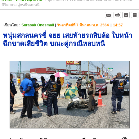
ชีวิต ขณะคู่กรณีหลบหนี
เขียนโดย :
Surasak Onesmall
|
วันอาทิตย์ที่ 7 มีนาคม พ.ศ. 2564
|
14:57
หนุ่มสกลนครขี่ จยย เสยท้ายรถสิบล้อ ใบหน้า
ฉีกขาดเสียชีวิต ขณะคู่กรณีหลบหนี