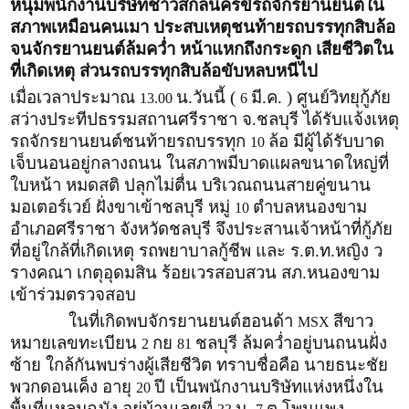
หนุ่มพนักงานบริษัทชาวสกลนครขี่รถจักรยานยนต์ใน
สภาพเหมือนคนเมา ประสบเหตุชนท้ายรถบรรทุกสิบล้อ
จนจักรยานยนต์ล้มคว่ำ หน้าแหกถึงกระดูก เสียชีวิตใน
ที่เกิดเหตุ ส่วนรถบรรทุกสิบล้อขับหลบหนีไป
เมื่อเวลาประมาณ
น.วันนี้ (
มี.ค. ) ศูนย์วิทยุกู้ภัย
13.00
6
สว่างประทีปธรรมสถานศรีราชา จ.ชลบุรี ได้รับแจ้งเหตุ
รถจักรยานยนต์ชนท้ายรถบรรทุก
ล้อ มีผู้ได้รับบาด
10
เจ็บนอนอยู่กลางถนน ในสภาพมีบาดแผลขนาดใหญ่ที่
ใบหน้า หมดสติ ปลุกไม่ตื่น บริเวณถนนสายคู่ขนาน
มอเตอร์เวย์ ฝั่งขาเข้าชลบุรี หมู่
ตำบลหนองขาม
10
อำเภอศรีราชา จังหวัดชลบุรี จึงประสานเจ้าหน้าที่กู้ภัย
ที่อยู่ใกล้ที่เกิดเหตุ รถพยาบาลกู้ชีพ และ ร.ต.ท.หญิง ว
รางคณา เกตุอุดมสิน ร้อยเวรสอบสวน สภ.หนองขาม
เข้าร่วมตรวจสอบ
ในที่เกิดพบจักรยานยนต์ฮอนด้า
สีขาว
MSX
หมายเลขทะเบียน
กย
ชลบุรี ล้มคว่ำอยู่บนถนนฝั่ง
2
81
ซ้าย ใกล้กันพบร่างผู้เสียชีวิต ทราบชื่อคือ นายธนะชัย
พวกดอนเค็ง อายุ
ปี เป็นพนักงานบริษัทแห่งหนึ่งใน
20
พื้นที่แหลมฉบัง อยู่บ้านเลขที่
ม.
ต.โพนแพง