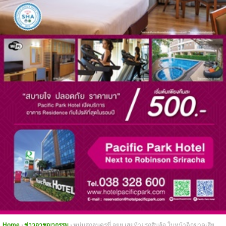
Home
ข่าวอาชญากรรม
หนุ่มสกลนครขี่ จยย เสยท้ายรถสิบล้อ ใบหน้าฉีกขาดเสีย