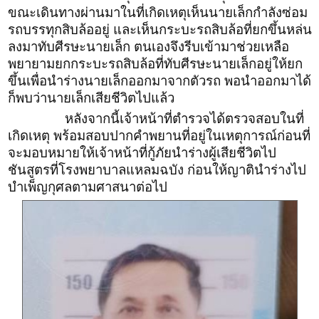
ขณะเดินทางผ่านมาในที่เกิดเหตุเห็นนายเล็กกำลังซ่อม
รถบรรทุกสิบล้ออยู่ และเห็นกระบะรถสิบล้อที่ยกขึ้นหล่น
ลงมาทับศีรษะนายเล็ก ตนเองจึงรีบเข้ามาช่วยเหลือ
พยายามยกกระบะรถสิบล้อที่ทับศีรษะนายเล็กอยู่ให้ยก
ขึ้นเพื่อนำร่างนายเล็กออกมาจากตัวรถ พอนำออกมาได้
ก็พบว่านายเล็กเสียชีวิตไปแล้ว
หลังจากนี้เจ้าหน้าที่ตำรวจได้ตรวจสอบในที่
เกิดเหตุ พร้อมสอบปากคำพยานที่อยู่ในเหตุการณ์ก่อนที่
จะมอบหมายให้เจ้าหน้าที่กู้ภัยนำร่างผู้เสียชีวิตไป
ชันสูตรที่โรงพยาบาลแหลมฉบัง ก่อนให้ญาตินำร่างไป
บำเพ็ญกุศลตามศาสนาต่อไป