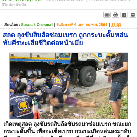
ชีวิตต่อหน้าเมีย
เขียนโดย :
Surasak Onesmall
|
วันอังคารที่ 6 เมษายน พ.ศ. 2564
|
17:03
สลด ลุงขับสิบล้อซ่อมเบรก ถูกกระบะดั๊มหล่น
ทับศีรษะเสียชีวิตต่อหน้าเมีย
เกิดเหตุสลด ลุงขับรถสิบล้อขับรถมาซ่อมเบรก
ขณะยก
กระบะดั๊มขึ้น เพื่อจะเช็คเบรก กระบะเกิดหล่นลงมาทับ