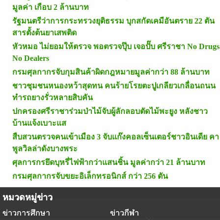
มูลค่า เกือบ 2 ล้านบาท
รัฐมนตรีว่าการกระทรวงยุติธรรม บุกสกัดเคมีอันตราย 22 ตัน
สารตั้งต้นยาเสพติด
หัวหมอ ไม่ยอมให้ตรวจ พอตรวจปุ๊บ เจอปั๊บ ศรีราชา No Drugs
No Dealers
กรมศุลกากรจับกุมสินค้าผิดกฎหมายมูลค่ากว่า 88 ล้านบาท
ชาวชุมชนหนองหว้าสุดทน คนร้ายโรยตะปูเกลียวเกลื่อนถนน
ทำรถยางรั่วหลายสิบคัน
ปกครองศรีราชาร่วมป่าไม้จับผู้ลักลอบตัดไม้พะยูง หลังชาว
บ้านแจ้งเบาะแส
สืบสวนตรวจคนเข้าเมือง 3 จับแก๊งคอลเซ็นเตอร์ชาวอินเดีย คา
พูลวิลล่าดังบางพระ
ศุลการกรยึดบุหรี่ไฟฟ้ากว่าแสนชิ้น มูลค่ากว่า 21 ล้านบาท
กรมศุลกากรจับขยะอิเล็กทรอนิกส์ กว่า 256 ตัน
หมวดหมู่ข่าว
ข่าวการศึกษา
ข่าวกีฬา