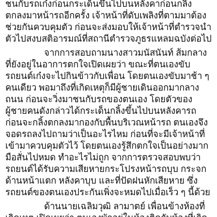
ชนกับรถเก๋งก่อนกระเด็นขึ้นไปบนหลังคาก่อนกลิ้ง
ตกลงมาหน้ารถอีกครั้ง เจ้าหน้าที่ดับเพลิงที่ตามมาต้อง
ช่วยกันควบคุมตัว ก่อนจะส่งมอบให้เจ้าหน้าที่ตำรวจนำ
ตัวไปสงบสติอารมณ์ที่สถานีตำรวจภูธรแหลมฉบังต่อไป
จากการสอบถามนางสาวมนัสนันท์ ส้มกลาง
ที่ยังอยู่ในอาการตกใจเปิดเผยว่า ขณะที่ตนเองขับ
รถยนต์เก๋งจะไปกินข้าวกับเพื่อน โดยตนเองขับมาช้า ๆ
คนเดียว พอมาถึงที่เกิดเหตุก็มีผู้ชายเดินออกมากลาง
ถนน ก่อนจะวิ่งมาชนกับรถของตนเอง โดยตัวของ
ผู้ชายคนดังกล่าวได้กระเด็นกลิ้งขึ้นไปบนหลังคารถ
ก่อนจะกลิ้งตกลงมากองกับพื้นบริเวณหน้ารถ ตนเองจึง
จอดรถลงไปถามว่าเป็นอะไรไหม ก่อนที่จะมีเจ้าหน้าที่
เข้ามาควบคุมตัวไว้ โดยตนเองรู้สึกตกใจเป็นอย่างมาก
มือสั่นไปหมด ทำอะไรไม่ถูก จากการตรวจสอบพบว่า
รถยนต์ได้รับความเสียหายกระโปรงหน้ารถบุบ กระจก
ด้านหน้าแตก หลังคาบุบ และที่ปัดฝนหักเสียหาย ซึ่ง
รถยนต์ของตนเองประกันเพิ่งจะหมดไปเมื่อเร็ว ๆ นี้ด้วย
ด้านนายเฉลิมวุฒิ ลามาตย์ เพื่อนข้างห้องที่