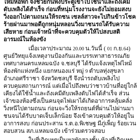
ไหม้หอพัก จึงช่วยกันพังประตูเข้าไปใช้น้ำและถังเคมี
ดับเพลิงได้สำเร็จ ก่อนที่หนุ่มโรงงานจะยังไม่ยอมสงบ
วิ่งออกไปตามถนนให้รถชน เซลล์สาวจะไปกินข้าวโชค
ร้ายผ่านมาพอดีถูกหนุ่มหลอนวิ่งมาชนรถได้รับความ
เสียหาย ก่อนเจ้าหน้าที่จะควบคุมตัวให้ไปสงบสติ
อารมณ์ในห้องขัง
เมื่อเวลาประมาณ
น.วันนี้ (
ก.ย.
)
20.00
01
64
ศูนย์วิทยุแจ้งเหตุงานป้องกันและบรรเทาสาธารณภัย
เทศบาลนครแหลมฉบัง จ.ชลบุรี ได้รับแจ้งเหตุไฟไหม้
ห้องพักแห่งหนึ่ง แยกหนองแร่ หมู่
ตำบลทุ่งสุขลา
9
อำเภอศรีราชา จังหวัดชลบุรี จึงนำรถดับเพลิงไป
ควบคุมสถานการณ์ แต่เมื่อไปถึงพบว่าชาวบ้านที่อยู่ใกล้
เคียงได้ใช้น้ำและถังเคมีดับเพลิงดับไฟได้สำเร็จ ส่วน
เจ้าของห้องซึ่งเป็นคนจุดไฟเผาได้เกิดอาการคลุ้มคลั่ง
วิ่งหนีไปตามถนน ก่อนจะวิ่งให้รถยนต์ที่ผ่านไปผ่านมา
ชนจนได้รับบาดเจ็บเล็กน้อย จึงเข้าควบคุมตัวให้อยู่ใน
อาการสงบ ก่อนประสาน ร.ต.อ.พิเชษฐ มีภู่เพ็ญ ร้อยเวน
สอบสวน สภ.แหลมฉบัง เข้าร่วมตรวจสอบ
ในที่เกิดเหตุเป็นหอพักสองชั้น ห้องที่เกิดเหตุ