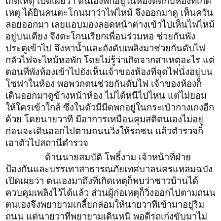
เกิดเหตุ เปิดเผยว่า ตนเองพักอยู่ในห้องติดกับห้องที่เกิด
เหตุ ได้ยินคนตะโกนมาว่าไฟไหม้ จึงออกมาดู เห็นควัน
ลอยออกมา เลยแอบมองลอดหน้าต่างเข้าไปเห็นไฟไหม้
อยู่บนเตียง จึงตะโกนเรียกเพื่อนร่วมหอ ช่วยกันพัง
ประตูเข้าไป จึงหาน้ำและถังดับเพลิงมาช่วยกันดับไฟ
กลัวไฟจะไหม้หอพัก โดยไม่รู้ว่าเกิดจากสาเหตุอะไร แต่
ตอนที่พังห้องเข้าไปยังเห็นเจ้าของห้องที่จุดไฟนั่งอยู่บน
โซฟาในห้อง พอพวกตนช่วยกันดับไฟ เจ้าของห้องก็
เดินออกมาดูข้างหน้าห้อง ไม่ได้หนีไปไหน แต่ไม่ยอม
ให้ใครเข้าใกล้ ซึ่งในตัวมีมีดพกอยู่ในกระเป๋ากางเกงอีก
ด้วย โดยนายวาที มีอาการเหมือนคุมสติตนเองไม่อยู่
ก่อนจะเดินออกไปตามถนนวิ่งให้รถชน แล้วตำรวจก็
เอาตัวไปสถานีตำรวจ
ด้านนายสมบัติ โพธิ์งาม เจ้าหน้าที่ฝ่าย
ป้องกันและบรรเทาสาธารณภัยเทศบาลนครแหลมฉบัง
เปิดเผยว่า ตนเองมาถึงที่เกิดเหตุก็พบว่าชาวบ้านได้
ควบคุมเพลิงไว้ได้แล้ว ส่วนผู้ก่อเหตุก็วิ่งออกไปตามถนน
ตนเองจึงพยายามเกลี้ยกล่อมให้นายวาทีเข้ามาอยู่ริม
ถนน แต่นายวาทีพยายามเดินหนี พอดีรถเก๋งขับมาไม่