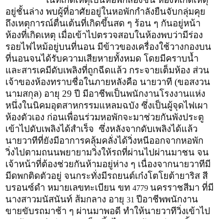
อยู่ชั้นล่าง พบผู้ที่อาศัยอยู่ในหอพักกำลังยืนจับกลุ่มคุย
ถึงเหตุการณ์ตื่นเต้นที่เกิดขึ้นสด ๆ ร้อน ๆ กันอยู่หน้า
ห้องที่เกิดเหตุ เมื่อเข้าไปตรวจสอบในห้องพบว่ามีร่อง
รอยไฟไหม้อยู่บนที่นอน มีข้าวของเครื่องใช้วางกองบน
ที่นอนจนได้รับความเสียหายทั้งหมด โดยมีคราบน้ำ
และสารเคมีดับเพลิงที่ถูกฉีดแล้ว กระจายเต็มห้อง ส่วน
เจ้าของห้องทราบชื่อในภายหลังคือ นายวาที (ขอสงวน
นามสกุล) อายุ 29 ปี มีอาชีพเป็นพนักงานโรงงานแห่ง
หนึ่งในนิคมอุตสาหกรรมแหลมฉบัง ซึ่งเป็นผู้จุดไฟเผา
ห้องตัวเอง ก่อนเพื่อนร่วมหอพักจะมาช่วยกันพังประตู
เข้าไปดับเพลิงได้สำเร็จ ซึ่งหลังจากดับเพลิงได้แล้ว
นายวาทีที่ยังมีอาการคลุ้มคลั่งได้วิ่งหนีออกจากหอพัก
วิ่งไปตามถนนพยายามวิ่งให้รถที่ผ่านไปผ่านมาชน จน
เจ้าหน้าที่ต้องช่วยกันห้ามอยู่ห่าง ๆ เนื่องจากนายวาทีมี
มีดพกติดตัวอยู่ จนกระทั่งมีรถยนต์เก๋งโตโยต้ายาริส สี
บรอนซ์ดำ หมายเลขทะเบียน ขท
นครราชสีมา ที่มี
4779
นางสาวมนัสนันท์ ส้มกลาง อายุ
ปีอาชีพพนักงาน
31
ขายขับรถมาช้า ๆ ผ่านมาพอดี ทำให้นายวาทีวิ่งเข้าไป